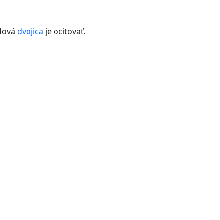
idová
dvojica
je ocitovať.