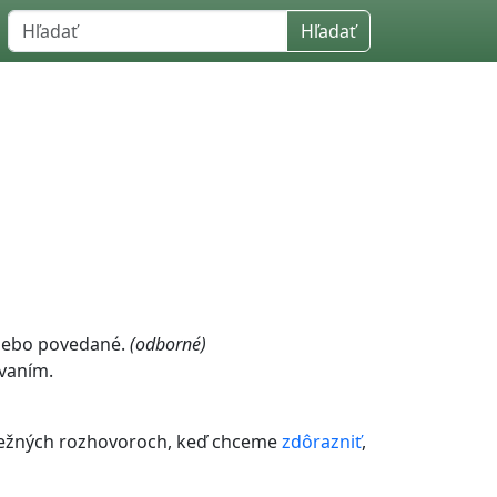
Hľadať
alebo povedané.
(odborné)
vaním.
bežných rozhovoroch, keď chceme
zdôrazniť
,