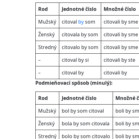
Rod
Jednotné číslo
Množné číslo
Mužský
citoval
by
som
citovali by sme
Ženský
citovala by som
citovali by sme
Stredný
citovalo by som
citovali by sme
–
citoval by si
citovali by ste
–
citoval by
citovali by
Podmieňovací spôsob (minulý):
Rod
Jednotné číslo
Množné č
Mužský
bol by som citoval
boli by sm
Ženský
bola by som citovala
boli by sm
Stredný
bolo by som citovalo
boli by sm