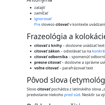
zatajiť
zamĺčať
ignorovať
Pre
sloveso
citovať
v kontexte uvádzani
frazeológia a kolokáci
citovať z knihy
– doslovne uvádzať text
citovať zákon
– odvolávať sa na
konkré
citovať odborníka
– spomenúť odborník
presne citovať
– doslovne a správne uvi
voľne citovať
– parafrázovať text
pôvod slova (etymológ
Slovo
citovať
pochádza z latinského slova „c
predvolanie niekoho
pred
súd
. Neskôr sa v