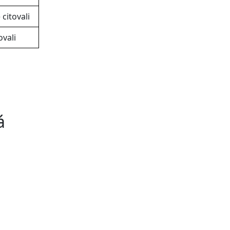
 citovali
ovali
á