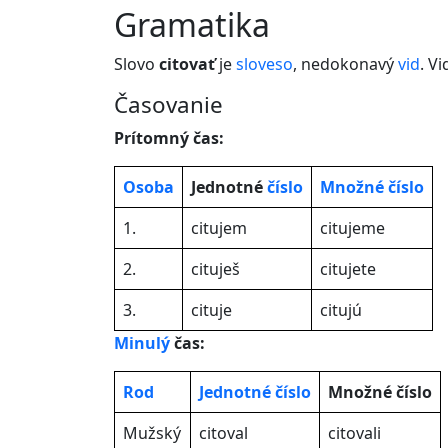
gramatika
Slovo
citovať
je
sloveso
, nedokonavý
vid
. V
Časovanie
Prítomný čas:
Osoba
Jednotné
číslo
Množné číslo
1.
citujem
citujeme
2.
cituješ
citujete
3.
cituje
citujú
Minulý
čas:
Rod
Jednotné číslo
Množné číslo
Mužský
citoval
citovali