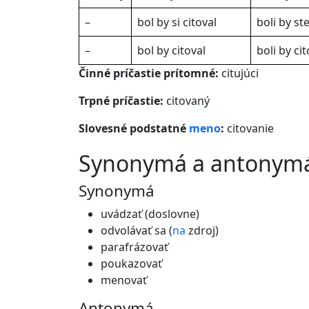
–
bol by si citoval
boli by ste
–
bol by citoval
boli by cit
Činné príčastie prítomné:
citujúci
Trpné príčastie:
citovaný
Slovesné podstatné
meno
:
citovanie
synonymá a antonym
Synonymá
uvádzať (doslovne)
odvolávať sa (
na
zdroj)
parafrázovať
poukazovať
menovať
Antonymá