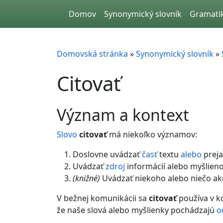
Skip to main content
Domov
Synonymický slovník
Gramati
Domovská stránka
»
Synonymický slovník
»
Citovať
význam a kontext
Slovo
citovať
má niekoľko významov:
Doslovne uvádzať
časť
textu
alebo
preja
Uvádzať
zdroj
informácií alebo myšlienok
(knižné)
Uvádzať niekoho alebo niečo ak
V bežnej komunikácii sa
citovať
používa v ko
že naše slová alebo myšlienky pochádzajú
o