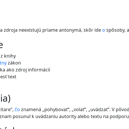
a zdroja neexistujú priame antonymá, skôr ide
o
spôsoby, a
e
 z knihy
tny
zákon
a ako zdroj informácií
esť text
ia)
itare“,
čo
znamená „pohybovať“, „volať“, „uvádzať“. V pôv
ýznam posunul k uvádzaniu autority alebo textu na podpor