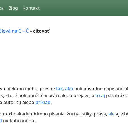
ka
Blog
Kontakt
Slová na C – Č
»
citovať
vu niekoho iného, presne
tak
,
ako
boli pôvodne napísané 
, ktoré boli použité v práci alebo prejave, a
to
aj
parafrázo
o autoritu alebo
príklad
.
ntexte akademického písania, žurnalistiky, práva,
ale
aj v 
d
niekoho iného.