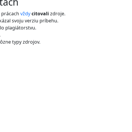
etách
h prácach
vždy
citovali
zdroje.
ázal svoju verziu príbehu.
lo plagiátorstvu.
.
ôzne typy zdrojov.