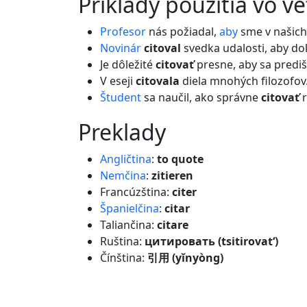
príklady použitia vo v
Profesor
nás požiadal,
aby
sme v našic
Novinár
citoval
svedka udalosti, aby dok
Je dôležité
citovať
presne, aby sa prediš
V eseji
citovala
diela mnohých filozofov
Študent
sa naučil, ako správne
citovať
r
preklady
Angličtina
:
to quote
Nemčina
:
zitieren
Francúzština:
citer
Španielčina
:
citar
Taliančina:
citare
Ruština:
цитировать (tsitirovat‘)
Čínština:
引用 (yǐnyòng)