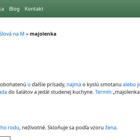
ka
Blog
Kontakt
Slová na M
»
majolenka
 obohatenú
o
ďalšie prísady,
najmä
o kyslú smotanu
alebo
j
ada
do šalátov a jedál studenej kuchyne.
Termín
„majolenka
ého rodu
, neživotné. Skloňuje sa podľa vzoru
žena
.