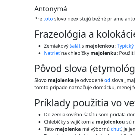
Antonymá
Pre
toto
slovo neexistujú bežné priame ant
frazeológia a kolokáci
Zemiakový
šalát
s
majolenkou
:
Typický
Natrieť
na chlebíčky
majolenku
: Použi
pôvod slova (etymológ
Slovo
majolenka
je odvodené
od
slova „maj
tomto prípade naznačuje domácku, menej f
príklady použitia vo v
Do zemiakového šalátu som pridala d
Chlebíčky s vajíčkom a
majolenkou
sú 
Táto
majolenka
má výbornú
chuť
, je j