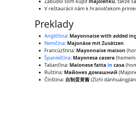
Zabudol som kúpiť
majolenku
, takže š
V reštaurácii nám k hranolčekom prinie
preklady
Angličtina
:
Mayonnaise with added ing
Nemčina
:
Majonäse mit Zusätzen
Francúzština:
Mayonnaise maison
(ho
Španielčina
:
Mayonesa casera
(homema
Taliančina:
Maionese fatta
in
casa
(hom
Ruština:
Майонез домашний
(Majon
Čínština:
自制蛋黄酱
(Zìzhì dànhuángji