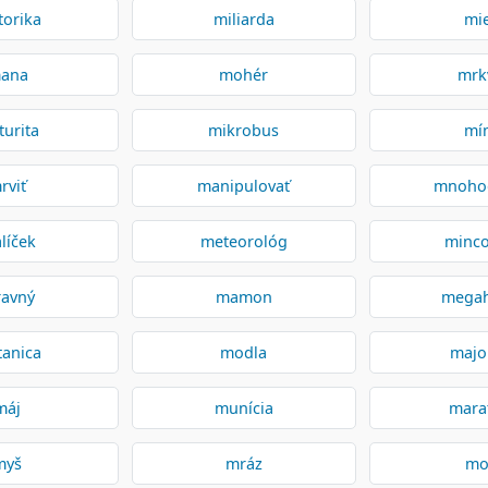
orika
miliarda
mi
ana
mohér
mrk
urita
mikrobus
mí
rviť
manipulovať
mnoho
líček
meteorológ
minc
avný
mamon
megah
anica
modla
majo
máj
munícia
mara
myš
mráz
mo