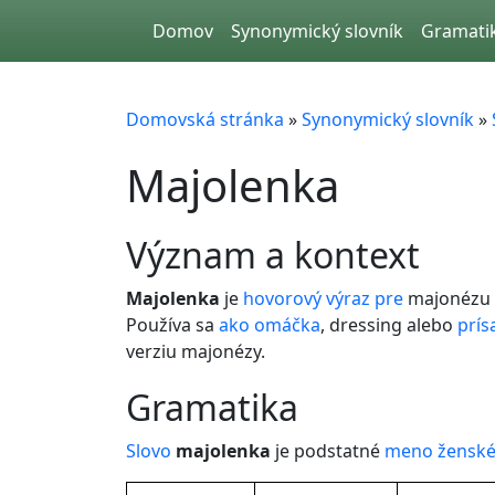
Skip to main content
Domov
Synonymický slovník
Gramati
Domovská stránka
»
Synonymický slovník
»
Majolenka
význam a kontext
Majolenka
je
hovorový
výraz
pre
majonézu
Používa sa
ako
omáčka
, dressing alebo
prís
verziu majonézy.
gramatika
Slovo
majolenka
je podstatné
meno
žensk