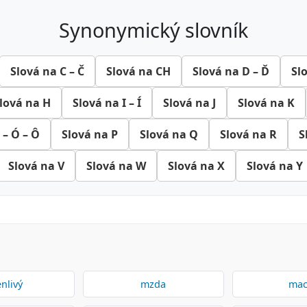
synonymický slovník
Slová na C – Č
Slová na CH
Slová na D – Ď
Sl
lová na H
Slová na I – Í
Slová na J
Slová na K
 – Ó – Ô
Slová na P
Slová na Q
Slová na R
S
Slová na V
Slová na W
Slová na X
Slová na Y
nlivý
mzda
mac