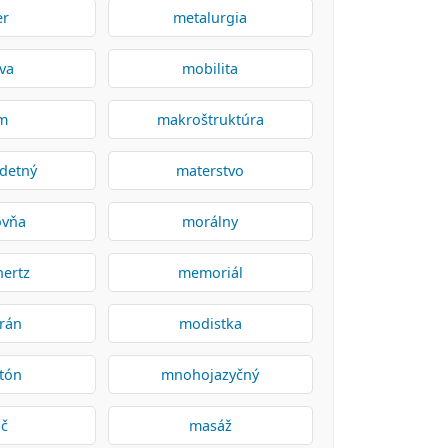
er
metalurgia
va
mobilita
m
makroštruktúra
detný
materstvo
ovňa
morálny
ertz
memoriál
rán
modistka
tón
mnohojazyčný
č
masáž