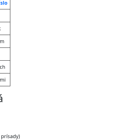
slo
k
ám
ch
ami
á
prísady)