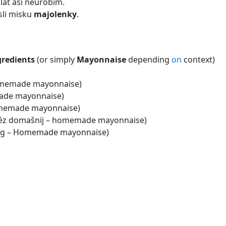
alát asi neurobím.
sli misku
majolenky
.
redients
(or simply
Mayonnaise
depending
on
context)
memade mayonnaise)
de mayonnaise)
emade mayonnaise)
éz domašnij – homemade mayonnaise)
àng – Homemade mayonnaise)