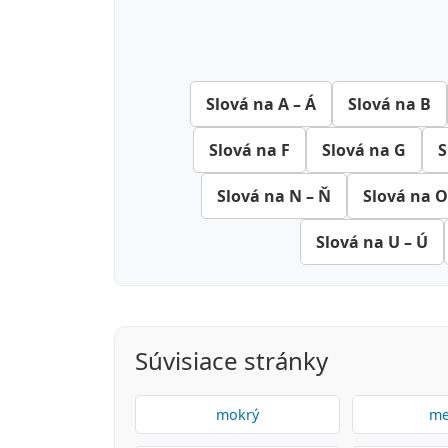
Slová na A – Á
Slová na B
Slová na F
Slová na G
S
Slová na N – Ň
Slová na O
Slová na U – Ú
Súvisiace stránky
mokrý
me