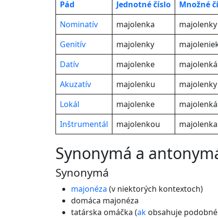
Pád
Jednotné
číslo
Množné čí
Nominatív
majolenka
majolenky
Genitív
majolenky
majolenie
Datív
majolenke
majolenk
Akuzatív
majolenku
majolenky
Lokál
majolenke
majolenká
Inštrumentál
majolenkou
majolenk
synonymá a antonym
Synonymá
majonéza
(v niektorých kontextoch)
domáca majonéza
tatárska omáčka (
ak
obsahuje podobné 