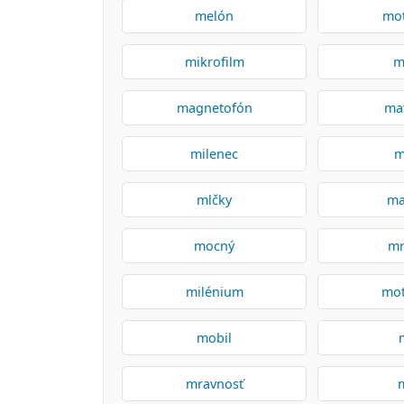
melón
mot
mikrofilm
m
magnetofón
mat
milenec
m
mlčky
ma
mocný
mr
milénium
mot
mobil
mravnosť