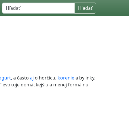
Hľadať
ogurt
, a často
aj
o horčicu,
korenie
a bylinky.
“ evokuje domáckejšiu a menej formálnu