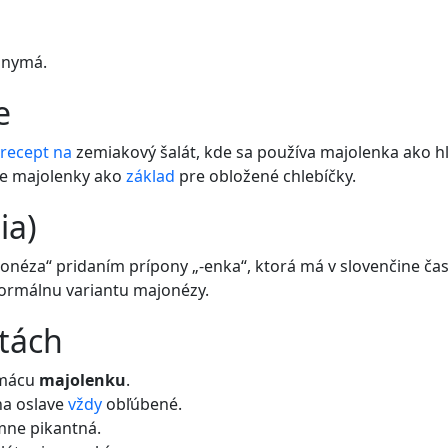
onymá.
e
recept
na
zemiakový šalát, kde sa používa majolenka ako hl
tie majolenky ako
základ
pre obložené chlebíčky.
ia)
onéza“ pridaním prípony „-enka“, ktorá má v slovenčine ča
ormálnu variantu majonézy.
etách
omácu
majolenku
.
na oslave
vždy
obľúbené.
emne pikantná.