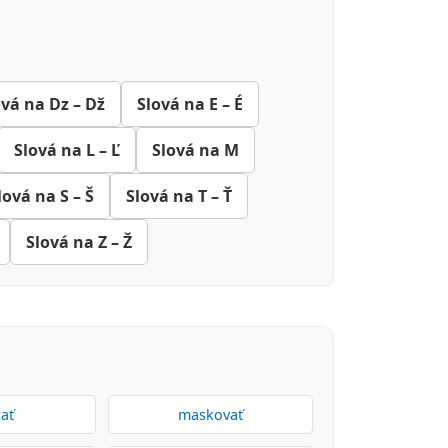
ová na Dz – Dž
Slová na E – É
Slová na L – Ľ
Slová na M
lová na S – Š
Slová na T – Ť
Slová na Z – Ž
ať
maskovať