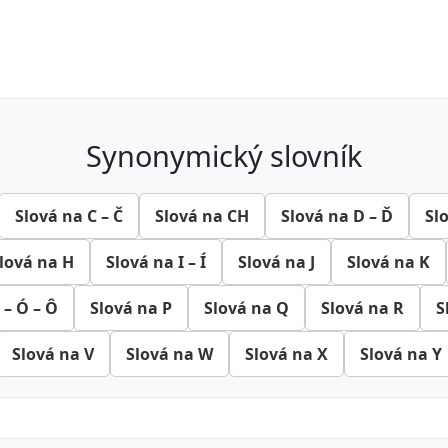
synonymický slovník
Slová na C – Č
Slová na CH
Slová na D – Ď
Sl
lová na H
Slová na I – Í
Slová na J
Slová na K
 – Ó – Ô
Slová na P
Slová na Q
Slová na R
S
Slová na V
Slová na W
Slová na X
Slová na Y