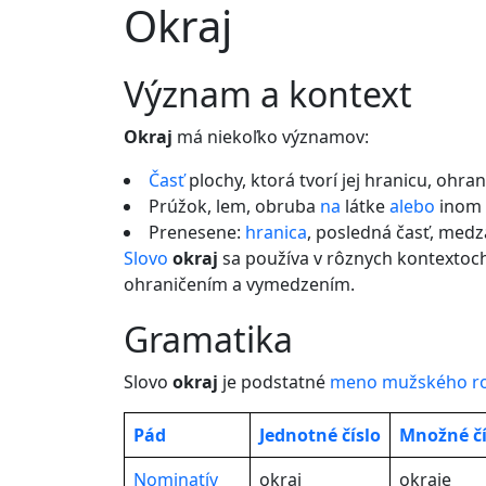
Okraj
význam a kontext
Okraj
má niekoľko významov:
Časť
plochy, ktorá tvorí jej hranicu, ohra
Prúžok, lem, obruba
na
látke
alebo
inom 
Prenesene:
hranica
, posledná časť, medz
Slovo
okraj
sa používa v rôznych kontextoc
ohraničením a vymedzením.
gramatika
Slovo
okraj
je podstatné
meno
mužského r
Pád
Jednotné
číslo
Množné čí
Nominatív
okraj
okraje