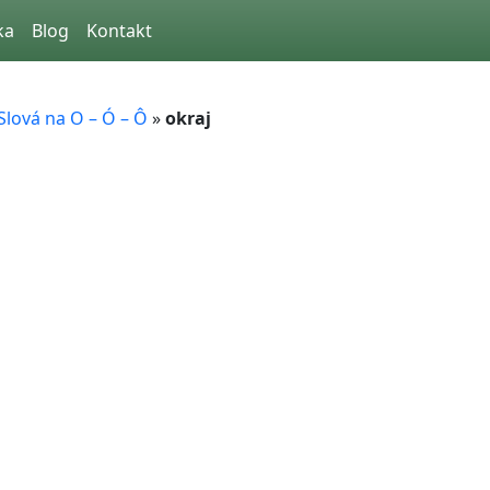
ka
Blog
Kontakt
Slová na O – Ó – Ô
»
okraj