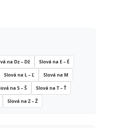
ová na Dz – Dž
Slová na E – É
Slová na L – Ľ
Slová na M
lová na S – Š
Slová na T – Ť
Slová na Z – Ž