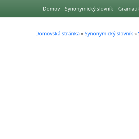
Skip to main content
Domov
Synonymický slovník
Gramati
Domovská stránka
»
Synonymický slovník
»