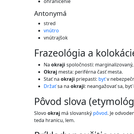
ohraničenie
Antonymá
stred
vnútro
vnútrajšok
frazeológia a kolokáci
Na
okraji
spoločnosti: marginalizovaný,
Okraj
mesta: periférna časť mesta.
Stať na
okraji
priepasti:
byť
v nebezpečne
Držať
sa na
okraji
: neangažovať sa, by
pôvod slova (etymológ
Slovo
okraj
má slovanský
pôvod
. Je odvode
teda hranicu, lem.