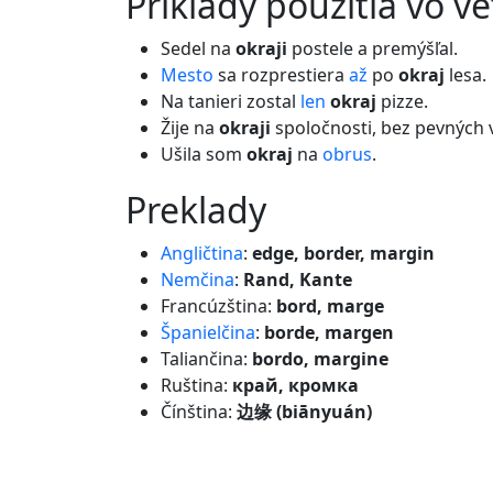
príklady použitia vo v
Sedel na
okraji
postele a premýšľal.
Mesto
sa rozprestiera
až
po
okraj
lesa.
Na tanieri zostal
len
okraj
pizze.
Žije na
okraji
spoločnosti, bez pevných 
Ušila som
okraj
na
obrus
.
preklady
Angličtina
:
edge, border, margin
Nemčina
:
Rand, Kante
Francúzština:
bord, marge
Španielčina
:
borde, margen
Taliančina:
bordo, margine
Ruština:
край, кромка
Čínština:
边缘 (biānyuán)