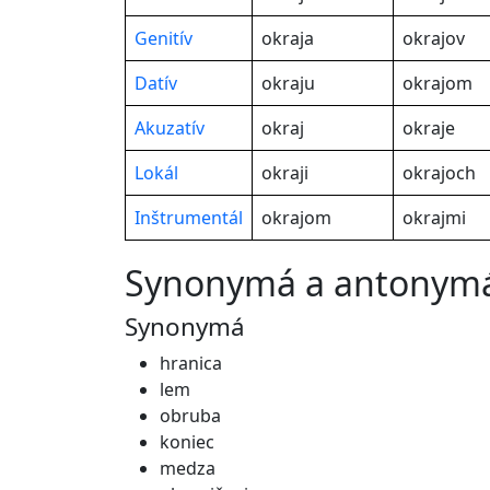
Genitív
okraja
okrajov
Datív
okraju
okrajom
Akuzatív
okraj
okraje
Lokál
okraji
okrajoch
Inštrumentál
okrajom
okrajmi
synonymá a antonym
Synonymá
hranica
lem
obruba
koniec
medza