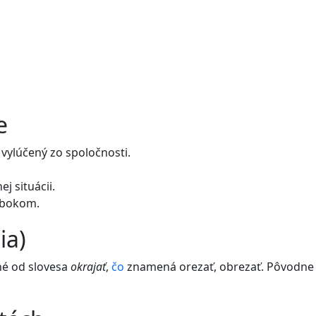
e
 vylúčený zo spoločnosti.
j situácii.
ť bokom.
ia)
né od slovesa
okrajať
,
čo
znamená orezať, obrezať. Pôvodne