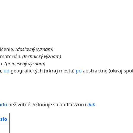
ničenie.
(doslovný význam)
materiáli.
(technický význam)
a.
(prenesený význam)
h,
od
geografických (
okraj
mesta)
po
abstraktné (
okraj
spol
odu
neživotné. Skloňuje sa podľa vzoru
dub
.
slo