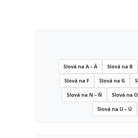
Slová na A – Á
Slová na B
Slová na F
Slová na G
S
Slová na N – Ň
Slová na O
Slová na U – Ú