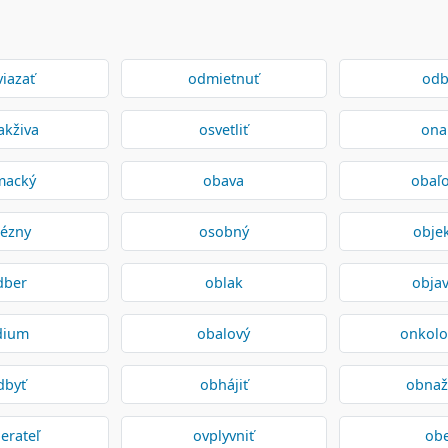
iazať
odmietnuť
odb
akživa
osvetliť
ona
macký
obava
obaľ
ézny
osobný
obje
dber
oblak
objav
dium
obalový
onkolo
dbyť
obhájiť
obnaž
erateľ
ovplyvniť
ob