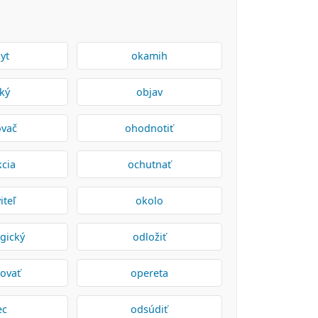
yt
okamih
ký
objav
ovač
ohodnotiť
kcia
ochutnať
iteľ
okolo
gický
odložiť
ovať
opereta
ec
odsúdiť