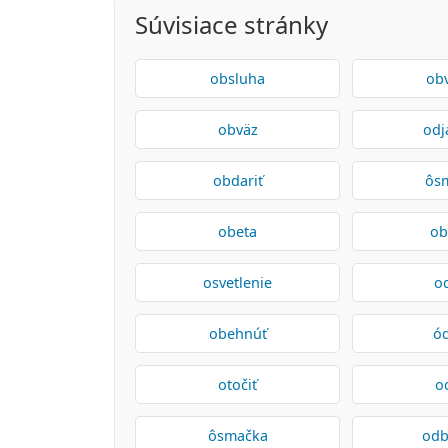
Súvisiace stránky
obsluha
obv
obväz
odj
obdariť
ôs
obeta
ob
osvetlenie
o
obehnúť
ó
otočiť
o
ôsmačka
odb