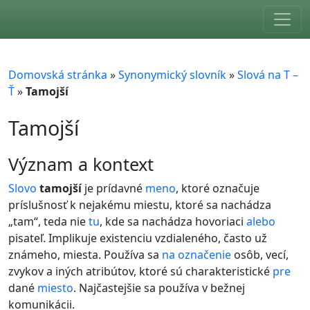
Skip to main content
Domovská stránka
»
Synonymický slovník
»
Slová na T –
Ť
»
Tamojší
Tamojší
význam a kontext
Slovo
tamojší
je prídavné
meno
, ktoré označuje
príslušnosť k nejakému miestu, ktoré sa nachádza
„tam“, teda nie
tu
, kde sa nachádza hovoriaci
alebo
pisateľ. Implikuje existenciu vzdialeného, často už
známeho, miesta. Používa sa
na
označenie
osôb, vecí,
zvykov a iných atribútov, ktoré sú charakteristické
pre
dané
miesto
. Najčastejšie sa používa v bežnej
komunikácii.