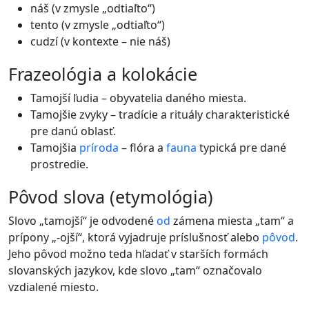
náš (v zmysle „odtiaľto“)
tento (v zmysle „odtiaľto“)
cudzí (v kontexte – nie náš)
frazeológia a kolokácie
Tamojší ľudia – obyvatelia daného miesta.
Tamojšie zvyky – tradície a rituály charakteristické
pre danú oblasť.
Tamojšia
príroda
– flóra a
fauna
typická pre dané
prostredie.
pôvod slova (etymológia)
Slovo „tamojší“ je odvodené
od
zámena miesta „tam“ a
prípony „-ojší“, ktorá vyjadruje príslušnosť alebo
pôvod
.
Jeho pôvod možno teda hľadať v starších formách
slovanských jazykov, kde slovo „tam“ označovalo
vzdialené miesto.