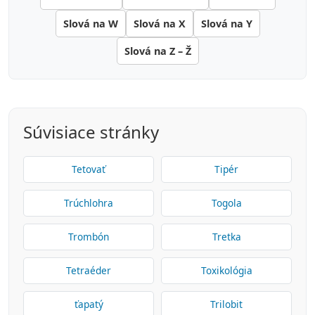
Slová na W
Slová na X
Slová na Y
Slová na Z – Ž
Súvisiace stránky
Tetovať
Tipér
Trúchlohra
Togola
Trombón
Tretka
Tetraéder
Toxikológia
ťapatý
Trilobit