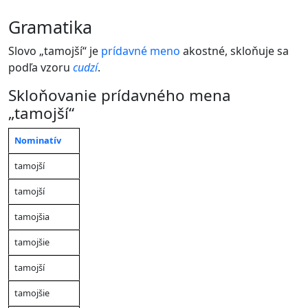
gramatika
Slovo „tamojší“ je
prídavné meno
akostné, skloňuje sa
podľa vzoru
cudzí
.
Skloňovanie prídavného mena
„tamojší“
Nominatív
Mužský
Mužský
Mno
Ženský
Stredný
Pád
rod
rod
číslo
rod
rod
tamojší
(životný)
(neživotný)
(živ
tamojší
tamojšia
tamojšie
tamojší
tamojšie