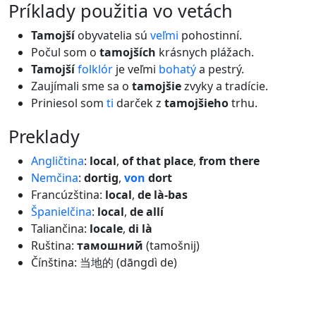
príklady použitia vo vetách
Tamojší
obyvatelia sú
veľmi
pohostinní.
Počul som o
tamojších
krásnych plážach.
Tamojší
folklór
je veľmi
bohatý
a pestrý.
Zaujímali sme sa o
tamojšie
zvyky a tradície.
Priniesol som
ti
darček z
tamojšieho
trhu.
preklady
Angličtina
:
local
,
of that place
,
from there
Nemčina
:
dortig
,
von
dort
Francúzština:
local
,
de là-bas
Španielčina
:
local
,
de allí
Taliančina:
locale
,
di là
Ruština:
тамошний
(tamošnij)
Čínština: 当地的 (dāngdì de)