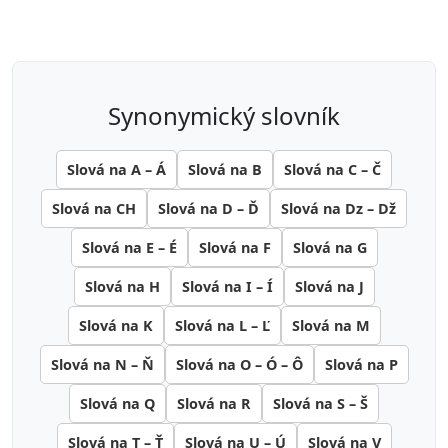
synonymický slovník
Slová na A – Á
Slová na B
Slová na C – Č
Slová na CH
Slová na D – Ď
Slová na Dz – Dž
Slová na E – É
Slová na F
Slová na G
Slová na H
Slová na I – Í
Slová na J
Slová na K
Slová na L – Ľ
Slová na M
Slová na N – Ň
Slová na O – Ó – Ô
Slová na P
Slová na Q
Slová na R
Slová na S – Š
Slová na T – Ť
Slová na U – Ú
Slová na V