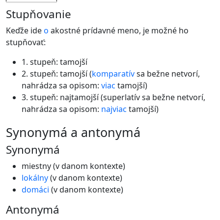
Stupňovanie
Keďže ide
o
akostné prídavné meno, je možné ho
stupňovať:
1. stupeň: tamojší
2. stupeň: tamojší (
komparatív
sa bežne netvorí,
nahrádza sa opisom:
viac
tamojší)
3. stupeň: najtamojší (superlatív sa bežne netvorí,
nahrádza sa opisom:
najviac
tamojší)
synonymá a antonymá
Synonymá
miestny (v danom kontexte)
lokálny
(v danom kontexte)
domáci
(v danom kontexte)
Antonymá