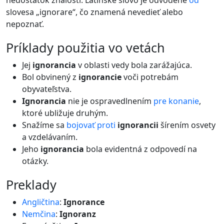
nedostatok znalostí. Latinské slovo je odvodené
od
slovesa „ignorare“, čo znamená nevedieť alebo
nepoznať.
príklady použitia vo vetách
Jej
ignorancia
v oblasti vedy bola zarážajúca.
Bol obvinený z
ignorancie
voči potrebám
obyvateľstva.
Ignorancia
nie je ospravedlnením
pre
konanie
,
ktoré ubližuje druhým.
Snažíme sa
bojovať
proti
ignorancii
šírením osvety
a vzdelávaním.
Jeho
ignorancia
bola evidentná z odpovedí na
otázky.
preklady
Angličtina
:
Ignorance
Nemčina
:
Ignoranz