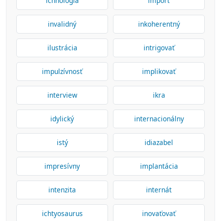
ichnológia
import
invalidný
inkoherentný
ilustrácia
intrigovať
impulzívnosť
implikovať
interview
ikra
idylický
internacionálny
istý
idiazabel
impresívny
implantácia
intenzita
internát
ichtyosaurus
inovaťovať