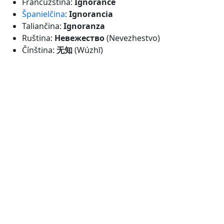
Francúzština:
Ignorance
Španielčina
:
Ignorancia
Taliančina:
Ignoranza
Ruština:
Невежество
(Nevezhestvo)
Čínština:
无知
(Wúzhī)