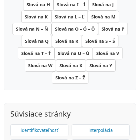
Slová na H
Slová na I – Í
Slová na J
Slová na K
Slová na L – Ľ
Slová na M
Slová na N – Ň
Slová na O – Ó – Ô
Slová na P
Slová na Q
Slová na R
Slová na S – Š
Slová na T – Ť
Slová na U – Ú
Slová na V
Slová na W
Slová na X
Slová na Y
Slová na Z – Ž
Súvisiace stránky
identifikovateľnosť
interpolácia