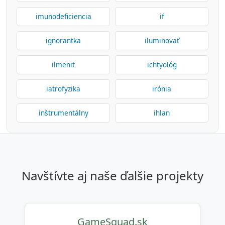
imunodeficiencia
if
ignorantka
iluminovať
ilmenit
ichtyológ
iatrofyzika
irónia
inštrumentálny
ihlan
navštívte aj naše ďalšie projekty
GameSquad.sk