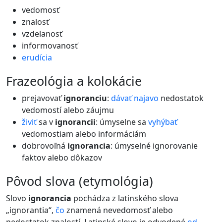
vedomosť
znalosť
vzdelanosť
informovanosť
erudícia
frazeológia a kolokácie
prejavovať
ignoranciu
:
dávať
najavo
nedostatok
vedomostí alebo záujmu
živiť
sa v
ignorancii
: úmyselne sa
vyhýbať
vedomostiam alebo informáciám
dobrovoľná
ignorancia
: úmyselné ignorovanie
faktov alebo dôkazov
pôvod slova (etymológia)
Slovo
ignorancia
pochádza z latinského slova
„ignorantia“,
čo
znamená nevedomosť alebo