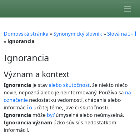
Skip to main content
Domovská stránka
»
Synonymický slovník
»
Slová na I – Í
»
ignorancia
Ignorancia
význam a kontext
Ignorancia
je stav
alebo
skutočnosť
, že niekto niečo
nevie, nepozná alebo je neinformovaný. Používa sa
na
označenie
nedostatku vedomostí, chápania alebo
informácií
o
určitej téme, jave či skutočnosti.
Ignorancia
môže
byť
úmyselná alebo neúmyselná.
Ignorancia význam
úzko súvisí s nedostatkom
informácií.