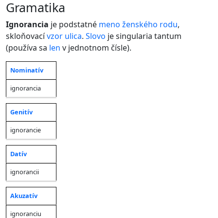
gramatika
Ignorancia
je podstatné
meno
ženského rodu
,
skloňovací
vzor
ulica
.
Slovo
je singularia tantum
(používa sa
len
v jednotnom čísle).
Nominatív
Jednotné
Pád
číslo
ignorancia
Genitív
ignorancie
Datív
ignorancii
Akuzatív
ignoranciu