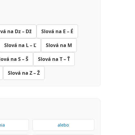
ová na Dz – Dž
Slová na E – É
Slová na L – Ľ
Slová na M
lová na S – Š
Slová na T – Ť
Slová na Z – Ž
nia
alebo