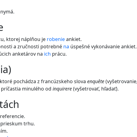
onymá.
e
u, ktorej náplňou je
robenie
ankiet.
nosti a zručnosti potrebné
na
úspešné vykonávanie ankiet.
úcich anketárov na
ich
prácu.
ia)
 ktoré pochádza z francúzskeho slova
enquête
(vyšetrovanie
príčastia minulého od
inquirere
(vyšetrovať, hľadať).
etách
referencie.
prieskum trhu.
ním.