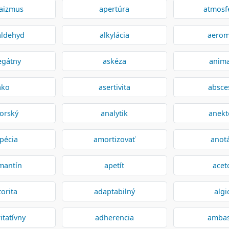
aizmus
apertúra
atmosf
aldehyd
alkylácia
aerom
egátny
askéza
anim
ako
asertivita
absce
orský
analytik
anekt
pécia
amortizovať
anot
mantín
apetít
acet
torita
adaptabilný
algi
itatívny
adherencia
amba