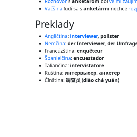
Rozhovor
s
anketárom
bol
veľmi
zaují
Väčšina
ľudí sa s
anketármi
nechce
roz
preklady
Angličtina
:
interviewer
, pollster
Nemčina
:
der Interviewer, der Umfrag
Francúzština:
enquêteur
Španielčina
:
encuestador
Taliančina:
intervistatore
Ruština:
интервьюер, анкетер
Čínština:
调查员 (diào chá yuán)