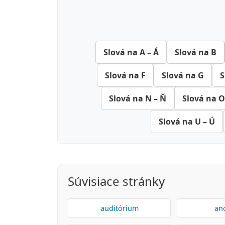
Slová na A – Á
Slová na B
Slová na F
Slová na G
S
Slová na N – Ň
Slová na O
Slová na U – Ú
Súvisiace stránky
auditórium
an