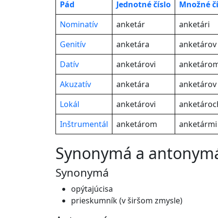
Pád
Jednotné
číslo
Množné čí
Nominatív
anketár
anketári
Genitív
anketára
anketárov
Datív
anketárovi
anketáro
Akuzatív
anketára
anketárov
Lokál
anketárovi
anketároc
Inštrumentál
anketárom
anketármi
synonymá a antonym
Synonymá
opýtajúcisa
prieskumník (v širšom zmysle)