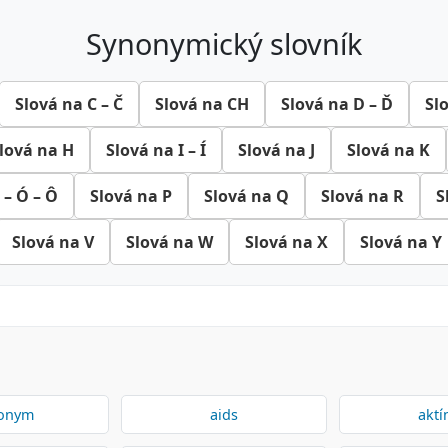
synonymický slovník
Slová na C – Č
Slová na CH
Slová na D – Ď
Sl
lová na H
Slová na I – Í
Slová na J
Slová na K
 – Ó – Ô
Slová na P
Slová na Q
Slová na R
S
Slová na V
Slová na W
Slová na X
Slová na Y
onym
aids
aktí