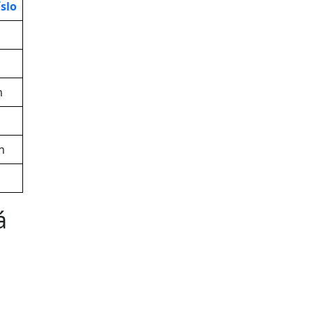
slo
m
h
á