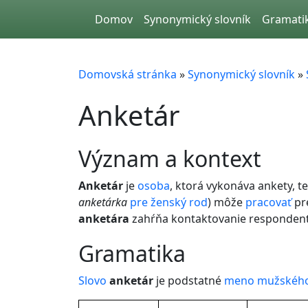
Skip to main content
Domov
Synonymický slovník
Gramati
Domovská stránka
»
Synonymický slovník
»
Anketár
význam a kontext
Anketár
je
osoba
, ktorá vykonáva ankety, t
anketárka
pre
ženský
rod
) môže
pracovať
pre
anketára
zahŕňa kontaktovanie respondent
gramatika
Slovo
anketár
je podstatné
meno
mužského