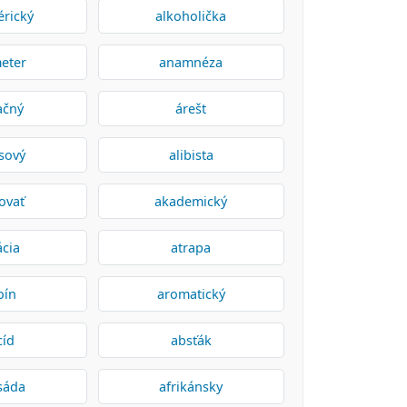
érický
alkoholička
eter
anamnéza
ačný
árešt
sový
alibista
ovať
akademický
ácia
atrapa
oín
aromatický
cíd
absťák
sáda
afrikánsky