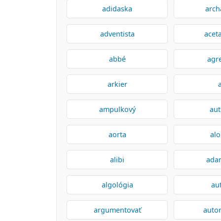
adidaska
arch
adventista
acet
abbé
agr
arkier
ampulkový
aut
aorta
alo
alibi
ada
algológia
au
argumentovať
autor