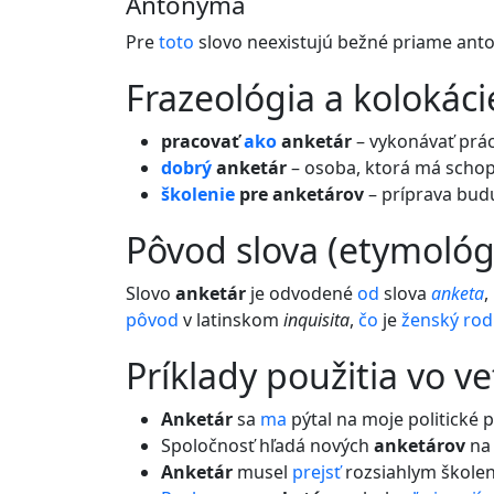
Antonymá
Pre
toto
slovo neexistujú bežné priame ant
frazeológia a kolokáci
pracovať
ako
anketár
– vykonávať prác
dobrý
anketár
– osoba, ktorá má schop
školenie
pre anketárov
– príprava bud
pôvod slova (etymológ
Slovo
anketár
je odvodené
od
slova
anketa
,
pôvod
v latinskom
inquisita
,
čo
je
ženský rod
príklady použitia vo v
Anketár
sa
ma
pýtal na moje politické p
Spoločnosť hľadá nových
anketárov
na 
Anketár
musel
prejsť
rozsiahlym škole