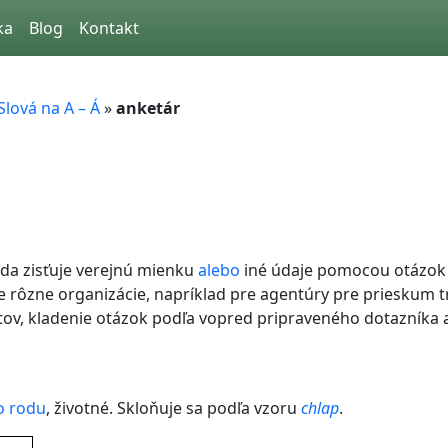
ka
Blog
Kontakt
Slová na A – Á
»
anketár
eda zisťuje verejnú mienku
alebo
iné údaje pomocou otázok
 rôzne organizácie, napríklad pre agentúry pre prieskum tr
ov, kladenie otázok podľa vopred pripraveného dotazníka
 rodu
, životné. Skloňuje sa podľa vzoru
chlap
.