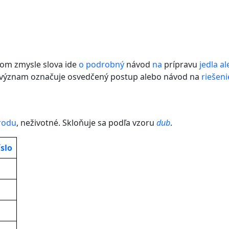
om zmysle slova ide
o
podrobný
návod
na
prípravu
jedla
al
význam označuje osvedčený postup alebo návod na
riešeni
rodu
, neživotné. Skloňuje sa podľa vzoru
dub
.
slo