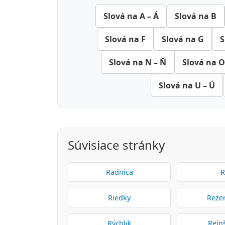
Slová na A – Á
Slová na B
Slová na F
Slová na G
S
Slová na N – Ň
Slová na O
Slová na U – Ú
Súvisiace stránky
Radnica
R
Riedky
Reze
Rýchlik
Rein