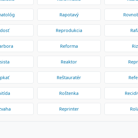
atológ
Rapotavý
Rovno
dosť
Reprodukcia
Raf
arbora
Reforma
Riz
sista
Reaktor
Repr
pkať
Reštauratér
Refe
nitída
Roštenka
Recidi
zvaha
Reprinter
Rol