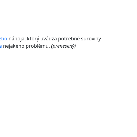
ebo
nápoja, ktorý uvádza potrebné suroviny
e
nejakého problému.
(prenesený)