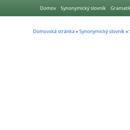
Skip to main content
Domov
Synonymický slovník
Gramati
Domovská stránka
»
Synonymický slovník
»