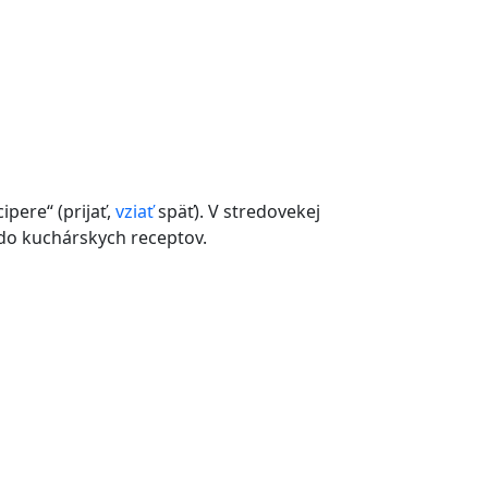
ipere“ (prijať,
vziať
späť). V stredovekej
do kuchárskych receptov.