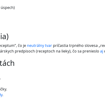
 úspech)
ia)
eceptum“, čo je
neutrálny
tvar
príčastia trpného slovesa „rec
kárskych predpisoch (receptoch na lieky), čo sa prenieslo
aj
etách
.
čky.
ly
.