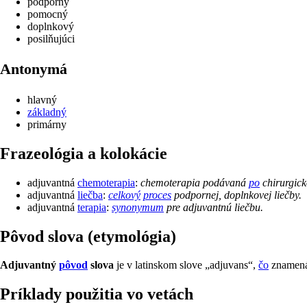
podporný
pomocný
doplnkový
posilňujúci
Antonymá
hlavný
základný
primárny
frazeológia a kolokácie
adjuvantná
chemoterapia
:
chemoterapia podávaná
po
chirurgick
adjuvantná
liečba
:
celkový
proces
podpornej, doplnkovej liečby.
adjuvantná
terapia
:
synonymum
pre adjuvantnú liečbu.
pôvod slova (etymológia)
Adjuvantný
pôvod
slova
je v latinskom slove „adjuvans“,
čo
znamená
príklady použitia vo vetách