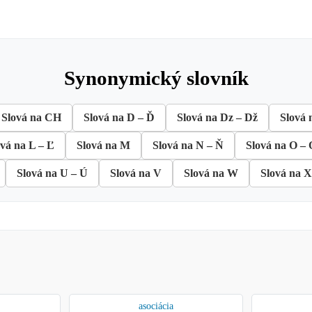
synonymický slovník
Slová na CH
Slová na D – Ď
Slová na Dz – Dž
Slová 
ová na L – Ľ
Slová na M
Slová na N – Ň
Slová na O – 
Slová na U – Ú
Slová na V
Slová na W
Slová na X
asociácia