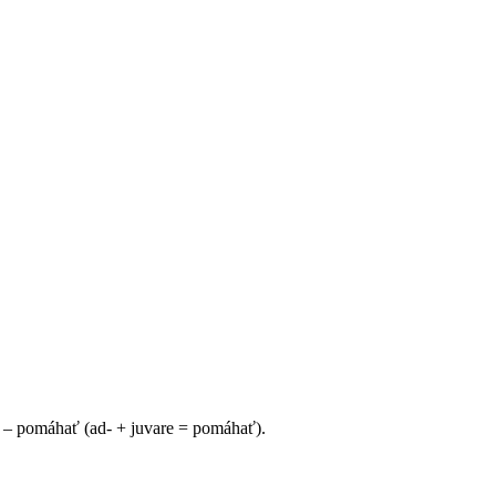
 – pomáhať (ad- + juvare = pomáhať).