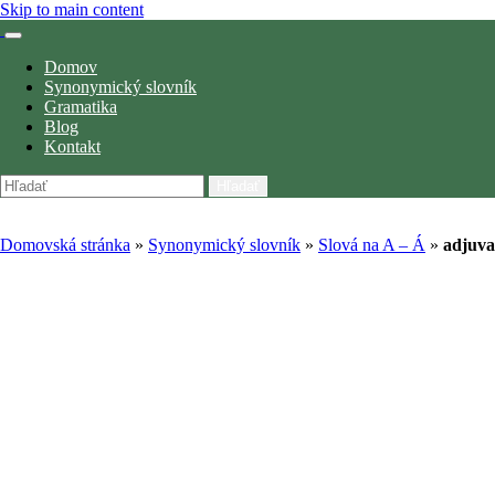
Skip to main content
Domov
Synonymický slovník
Gramatika
Blog
Kontakt
Hľadať
Domovská stránka
»
Synonymický slovník
»
Slová na A – Á
»
adjuva