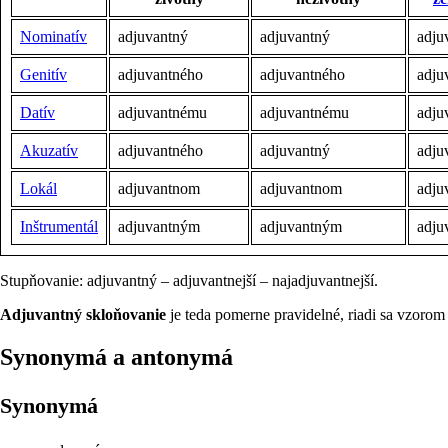
Nominatív
adjuvantný
adjuvantný
adju
Genitív
adjuvantného
adjuvantného
adju
Datív
adjuvantnému
adjuvantnému
adju
Akuzatív
adjuvantného
adjuvantný
adju
Lokál
adjuvantnom
adjuvantnom
adju
Inštrumentál
adjuvantným
adjuvantným
adju
Stupňovanie: adjuvantný – adjuvantnejší – najadjuvantnejší.
Adjuvantný skloňovanie
je teda pomerne pravidelné, riadi sa vzorom
synonymá a antonymá
Synonymá