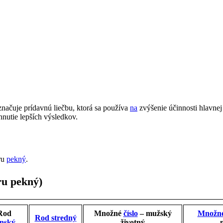
čuje prídavnú liečbu, ktorá sa používa
na
zvýšenie účinnosti hlavnej
nutie lepších výsledkov.
ru
pekný
.
ru pekný)
Rod
Množné
číslo
– mužský
Množné 
Rod stredný
enský
životný