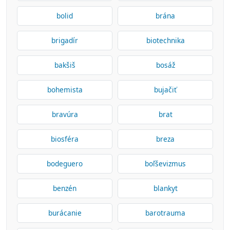
bolid
brána
brigadír
biotechnika
bakšiš
bosáž
bohemista
bujačiť
bravúra
brat
biosféra
breza
bodeguero
boľševizmus
benzén
blankyt
burácanie
barotrauma