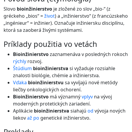
Slovo
bioinžinierstvo
je zložené zo slov „bio-“ (z
gréckeho „bios“ =
život
) a „inžinierstvo“ (z francúzskeho
„ingénieur“ = inžinier). Označuje inžiniersku disciplínu,
ktorá sa zaoberá živými systémami.
príklady použitia vo vetách
Bioinžinierstvo
zaznamenáva v posledných rokoch
rýchly
rozvoj.
Štúdium
bioinžinierstva
si vyžaduje rozsiahle
znalosti biológie, chémie a inžinierstva.
Vďaka
bioinžinierstvu
sa vyvíjajú nové metódy
liečby onkologických ochorení.
Bioinžinierstvo
má významný
vplyv
na vývoj
moderných protetických zariadení.
Aplikácie
bioinžinierstva
siahajú
od
vývoja nových
liekov
až
po
genetické inžinierstvo.
preklady