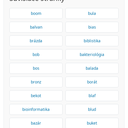
boom
bula
balvan
bias
brázda
biblistika
bob
bakteriológia
bos
balada
bronz
borát
bekot
blaf
bioinformatika
blud
bazár
buket