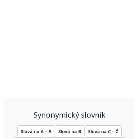
synonymický slovník
Slová na A – Á
Slová na B
Slová na C – Č