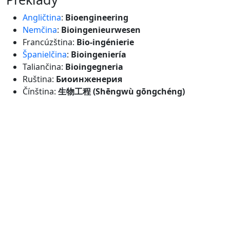
Angličtina
:
Bioengineering
Nemčina
:
Bioingenieurwesen
Francúzština:
Bio-ingénierie
Španielčina
:
Bioingeniería
Taliančina:
Bioingegneria
Ruština:
Биоинженерия
Čínština:
生物工程 (Shēngwù gōngchéng)