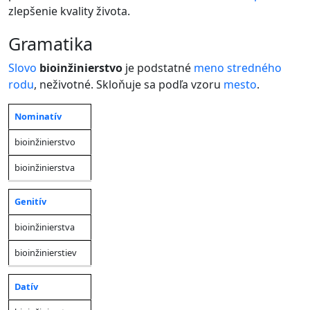
zlepšenie kvality života.
gramatika
Slovo
bioinžinierstvo
je podstatné
meno
stredného
rodu
, neživotné. Skloňuje sa podľa vzoru
mesto
.
Nominatív
Jednotné
Množné
Pád
číslo
číslo
bioinžinierstvo
bioinžinierstva
Genitív
bioinžinierstva
bioinžinierstiev
Datív