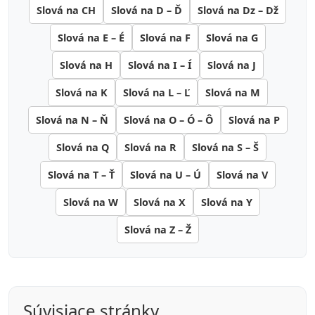
Slová na CH
Slová na D – Ď
Slová na Dz – Dž
Slová na E – É
Slová na F
Slová na G
Slová na H
Slová na I – Í
Slová na J
Slová na K
Slová na L – Ľ
Slová na M
Slová na N – Ň
Slová na O – Ó – Ô
Slová na P
Slová na Q
Slová na R
Slová na S – Š
Slová na T – Ť
Slová na U – Ú
Slová na V
Slová na W
Slová na X
Slová na Y
Slová na Z – Ž
Súvisiace stránky