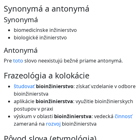
synonymá a antonymá
Synonymá
biomedicínske inžinierstvo
biologické inžinierstvo
Antonymá
Pre
toto
slovo neexistujú bežné priame antonymá.
frazeológia a kolokácie
študovať
bioinžinierstvo
: získať vzdelanie v odbore
bioinžinierstva
aplikácie
bioinžinierstva
: využitie bioinžinierskych
postupov v praxi
výskum v oblasti
bioinžinierstva
: vedecká
činnosť
zameraná na
rozvoj
bioinžinierstva
pôvod slova (etymológia)