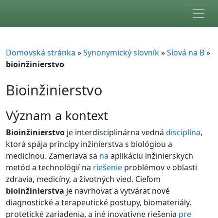
Skip to main content
Domovská stránka
»
Synonymický slovník
»
Slová na B
»
bioinžinierstvo
Bioinžinierstvo
význam a kontext
Bioinžinierstvo
je interdisciplinárna vedná
disciplína
,
ktorá spája princípy inžinierstva s biológiou a
medicínou. Zameriava sa
na
aplikáciu inžinierskych
metód a technológií na
riešenie
problémov v oblasti
zdravia, medicíny, a životných vied. Cieľom
bioinžinierstva
je navrhovať a vytvárať nové
diagnostické a terapeutické postupy, biomateriály,
protetické zariadenia, a iné inovatívne riešenia
pre