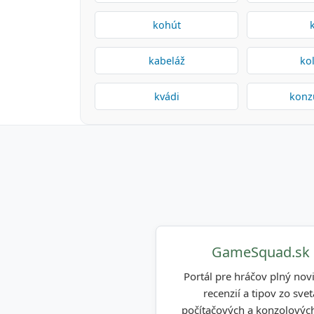
kohút
kabeláž
ko
kvádi
konz
GameSquad.sk
Portál pre hráčov plný novi
recenzií a tipov zo svet
počítačových a konzolových