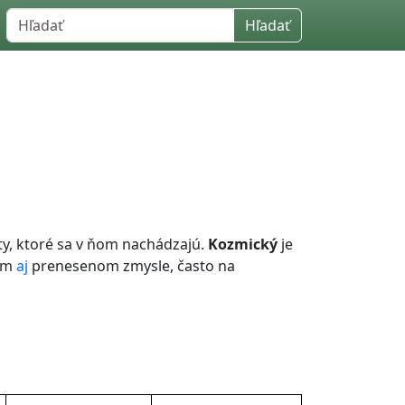
Hľadať
ty, ktoré sa v ňom nachádzajú.
Kozmický
je
nom
aj
prenesenom zmysle, často na