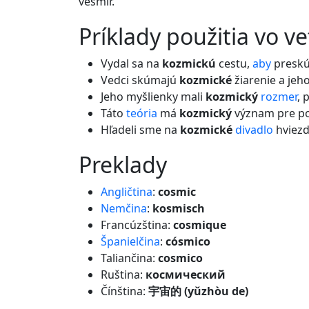
vesmír.
príklady použitia vo v
Vydal sa na
kozmickú
cestu,
aby
preskú
Vedci skúmajú
kozmické
žiarenie a jeh
Jeho myšlienky mali
kozmický
rozmer
, 
Táto
teória
má
kozmický
význam pre po
Hľadeli sme na
kozmické
divadlo
hviezd
preklady
Angličtina
:
cosmic
Nemčina
:
kosmisch
Francúzština:
cosmique
Španielčina
:
cósmico
Taliančina:
cosmico
Ruština:
космический
Čínština:
宇宙的 (yǔzhòu de)