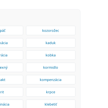
páč
kozorožec
kácia
kaduk
rácia
kobka
exný
kormidlo
rakt
kompenzácia
rit
krpce
inácia
klebetiť