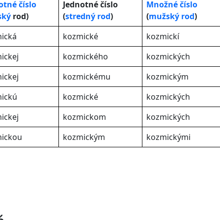
otné číslo
Jednotné číslo
Množné číslo
ský
rod)
(
stredný rod
)
(
mužský rod
)
ická
kozmické
kozmickí
ickej
kozmického
kozmických
ickej
kozmickému
kozmickým
ickú
kozmické
kozmických
ickej
kozmickom
kozmických
ickou
kozmickým
kozmickými