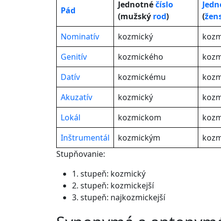
Jednotné
číslo
Jedn
Pád
(mužský
rod
)
(
žen
Nominatív
kozmický
kozm
Genitív
kozmického
kozm
Datív
kozmickému
kozm
Akuzatív
kozmický
kozm
Lokál
kozmickom
kozm
Inštrumentál
kozmickým
kozm
Stupňovanie:
1. stupeň: kozmický
2. stupeň: kozmickejší
3. stupeň: najkozmickejší