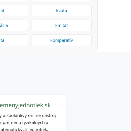
lit
kvóta
ácia
kmitať
ita
komparatív
emenyJednotiek.sk
y a spoľahlivý online nástroj
a premenu fyzikálnych a
atematických jednotiek.