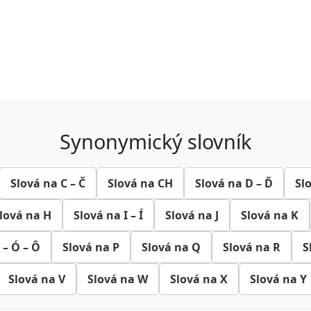
synonymický slovník
Slová na C – Č
Slová na CH
Slová na D – Ď
Sl
lová na H
Slová na I – Í
Slová na J
Slová na K
 – Ó – Ô
Slová na P
Slová na Q
Slová na R
S
Slová na V
Slová na W
Slová na X
Slová na Y