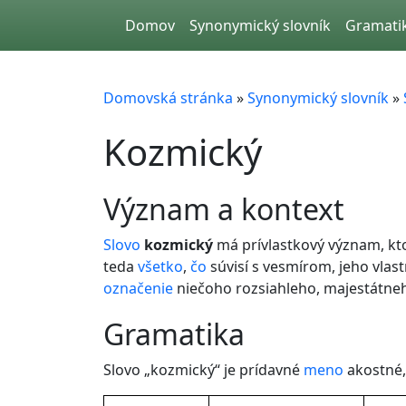
Skip to main content
Domov
Synonymický slovník
Gramati
Domovská stránka
»
Synonymický slovník
»
Kozmický
význam a kontext
Slovo
kozmický
má prívlastkový význam, kt
teda
všetko
,
čo
súvisí s vesmírom, jeho vla
označenie
niečoho rozsiahleho, majestátneh
gramatika
Slovo „kozmický“ je prídavné
meno
akostné,