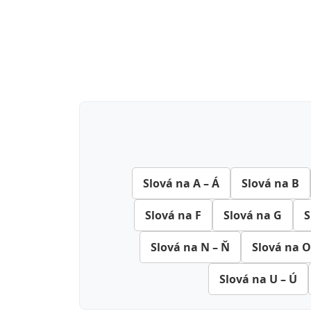
Slová na A – Á
Slová na B
Slová na F
Slová na G
S
Slová na N – Ň
Slová na O
Slová na U – Ú