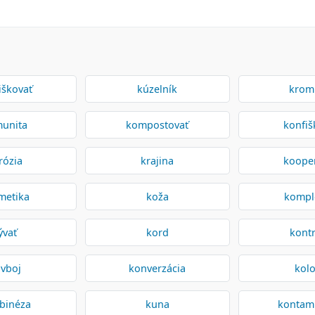
iškovať
kúzelník
krom
unita
kompostovať
konfiš
rózia
krajina
koope
metika
koža
kompl
ývať
kord
kont
vboj
konverzácia
kolo
binéza
kuna
kontam