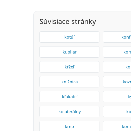
Súvisiace stránky
kotúľ
konf
kupliar
kom
kŕžeľ
ko
knižnica
koz
kľukatiť
k
kolaterálny
ko
krep
kom