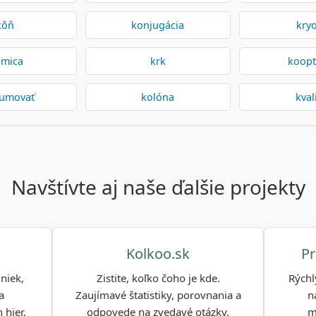
kôň
konjugácia
kryo
lmica
krk
koopt
umovať
kolóna
kval
navštívte aj naše ďalšie projekty
Kolkoo.sk
Pr
niek,
Zistite, koľko čoho je kde.
Rýchl
a
Zaujímavé štatistiky, porovnania a
n
 hier.
odpovede na zvedavé otázky.
m