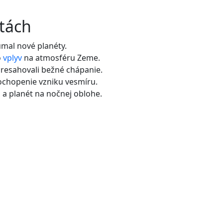
etách
mal nové planéty.
o
vplyv
na atmosféru Zeme.
presahovali bežné chápanie.
chopenie vzniku vesmíru.
 a planét na nočnej oblohe.