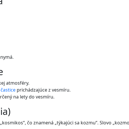
á
onymá.
e
ej atmosféry.
é
častice
prichádzajúce z vesmíru.
rčený na lety do vesmíru.
ia)
„kosmikos“, čo znamená „týkajúci sa kozmu“. Slovo „kozmo