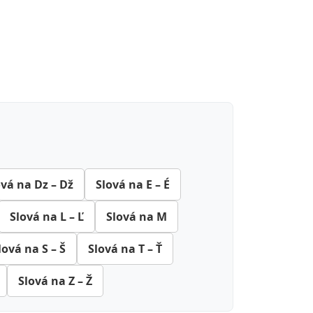
ová na Dz – Dž
Slová na E – É
Slová na L – Ľ
Slová na M
lová na S – Š
Slová na T – Ť
Slová na Z – Ž