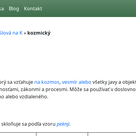
ka
Blog
Kontakt
Slová na K
»
kozmický
orý sa vzťahuje
na
kozmos
,
vesmír
alebo
všetky javy a objek
stnosťami, zákonmi a procesmi. Môže sa používať v doslov
o alebo vzdialeného.
 skloňuje sa podľa vzoru
pekný
.