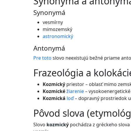
synonymá a antonym
Synonymá
vesmírny
mimozemský
astronomický
Antonymá
Pre
toto
slovo neexistujú bežné priame ant
frazeológia a kolokáci
Kozmický
priestor – oblasť mimo zemsk
Kozmické
žiarenie
– vysokoenergetick
Kozmická
loď
– dopravný prostriedok u
pôvod slova (etymológ
Slovo
kozmický
pochádza z gréckeho slova 