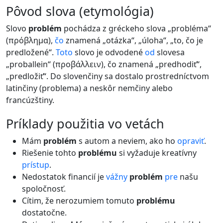
pôvod slova (etymológia)
Slovo
problém
pochádza z gréckeho slova „probléma“
(πρόβλημα),
čo
znamená „otázka“, „úloha“, „to, čo je
predložené“.
Toto
slovo je odvodené
od
slovesa
„proballein“ (προβάλλειν), čo znamená „predhodiť“,
„predložiť“. Do slovenčiny sa dostalo prostredníctvom
latinčiny (problema) a neskôr nemčiny alebo
francúzštiny.
príklady použitia vo vetách
Mám
problém
s autom a neviem, ako ho
opraviť
.
Riešenie tohto
problému
si vyžaduje kreatívny
prístup
.
Nedostatok financií je
vážny
problém
pre
našu
spoločnosť.
Cítim, že nerozumiem tomuto
problému
dostatočne.