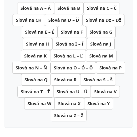
Slová na A – Á
Slová na B
Slová na C – Č
Slová na CH
Slová na D – Ď
Slová na Dz – Dž
Slová na E – É
Slová na F
Slová na G
Slová na H
Slová na I – Í
Slová na J
Slová na K
Slová na L – Ľ
Slová na M
Slová na N – Ň
Slová na O – Ó – Ô
Slová na P
Slová na Q
Slová na R
Slová na S – Š
Slová na T – Ť
Slová na U – Ú
Slová na V
Slová na W
Slová na X
Slová na Y
Slová na Z – Ž