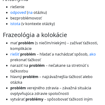
riešenie
odpoveď
(
na
otázku)
bezproblémovosť
istota
(v kontexte otázky)
frazeológia a kolokácie
mať
problém
(s niečím/niekým) – zažívať ťažkosti,
komplikácie
riešiť
problém
– hľadať a nachádzať spôsob,
ako
prekonať ťažkosť
naraziť na
problém
– nečakane sa stretnúť s
ťažkosťou
hlavný
problém
– najzávažnejšia ťažkosť alebo
otázka
problém
verejného zdravia – závažná situácia
ovplyvňujúca zdravie spoločnosti
vytvárať
problémy
– spôsobovať ťažkosti iným