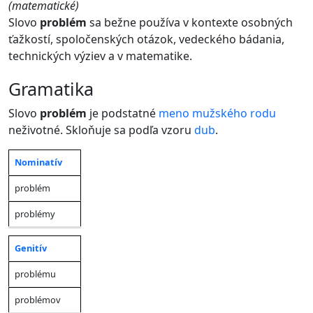
(matematické)
Slovo
problém
sa bežne používa v kontexte osobných
ťažkostí, spoločenských otázok, vedeckého bádania,
technických výziev a v matematike.
gramatika
Slovo
problém
je podstatné
meno
mužského rodu
neživotné. Skloňuje sa podľa vzoru
dub
.
Nominatív
Jednotné
Množné
Pád
číslo
číslo
problém
problémy
Genitív
problému
problémov