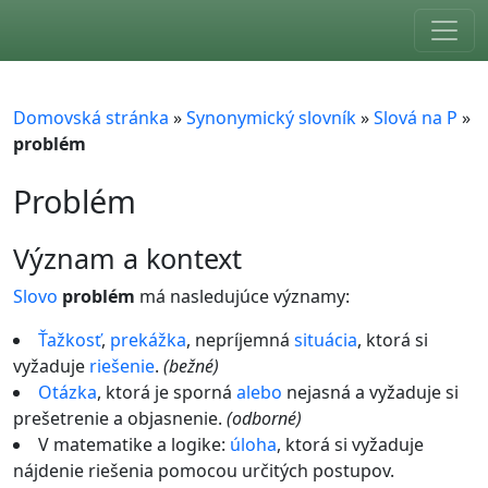
Skip to main content
Domovská stránka
»
Synonymický slovník
»
Slová na P
»
problém
Problém
význam a kontext
Slovo
problém
má nasledujúce významy:
Ťažkosť
,
prekážka
, nepríjemná
situácia
, ktorá si
vyžaduje
riešenie
.
(bežné)
Otázka
, ktorá je sporná
alebo
nejasná a vyžaduje si
prešetrenie a objasnenie.
(odborné)
V matematike a logike:
úloha
, ktorá si vyžaduje
nájdenie riešenia pomocou určitých postupov.