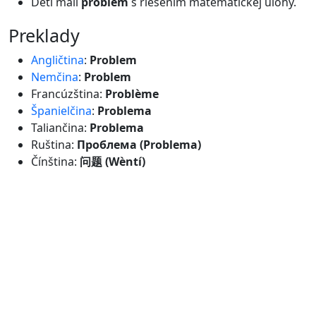
Deti mali
problém
s riešením matematickej úlohy.
preklady
Angličtina
:
Problem
Nemčina
:
Problem
Francúzština:
Problème
Španielčina
:
Problema
Taliančina:
Problema
Ruština:
Проблема (Problema)
Čínština:
问题 (Wèntí)