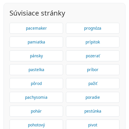
Súvisiace stránky
pacemaker
prognóza
pamiatka
prípitok
pánsky
pozerať
pastelka
príbor
pôrod
pažiť
pachysomia
poradie
pohár
pestúnka
pohotový
pivot