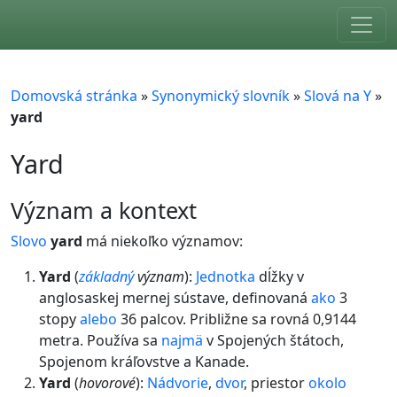
Skip to main content
Domovská stránka
»
Synonymický slovník
»
Slová na Y
»
yard
Yard
význam a kontext
Slovo
yard
má niekoľko významov:
Yard
(
základný
význam
):
Jednotka
dĺžky v
anglosaskej mernej sústave, definovaná
ako
3
stopy
alebo
36 palcov. Približne sa rovná 0,9144
metra. Používa sa
najmä
v Spojených štátoch,
Spojenom kráľovstve a Kanade.
Yard
(
hovorové
):
Nádvorie
,
dvor
, priestor
okolo