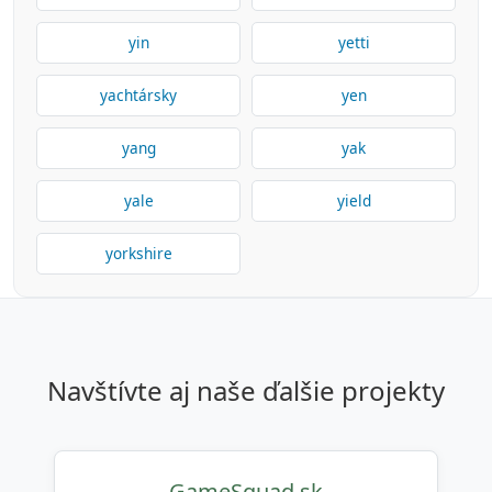
yin
yetti
yachtársky
yen
yang
yak
yale
yield
yorkshire
navštívte aj naše ďalšie projekty
GameSquad.sk