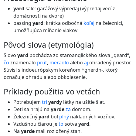
yard
sale: garážový výpredaj (výpredaj vecí z
domácnosti na dvore)
passing
yard
: krátka odbočná
koľaj
na železnici,
umožňujúca míňanie vlakov
pôvod slova (etymológia)
Slovo
yard
pochádza zo staroanglického slova „geard“,
čo
znamenalo
prút
,
meradlo
alebo
aj
ohradený priestor.
Súvisí s indoeurópskym koreňom *gherdh-, ktorý
označuje ohradu alebo obkolesenie.
príklady použitia vo vetách
Potrebujem
tri
yardy
látky na ušitie šiat.
Deti sa hrajú na
yarde
za
domom.
Železničný
yard
bol
plný
nákladných vozňov.
Vzdušnou čiarou je
to
sotva
yard
.
Na
yarde
mali rozložený stan.