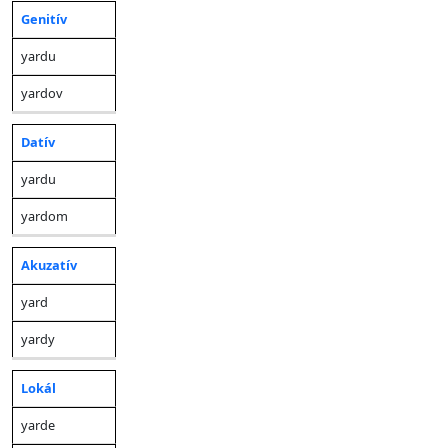
Genitív
yardu
yardov
Datív
yardu
yardom
Akuzatív
yard
yardy
Lokál
yarde