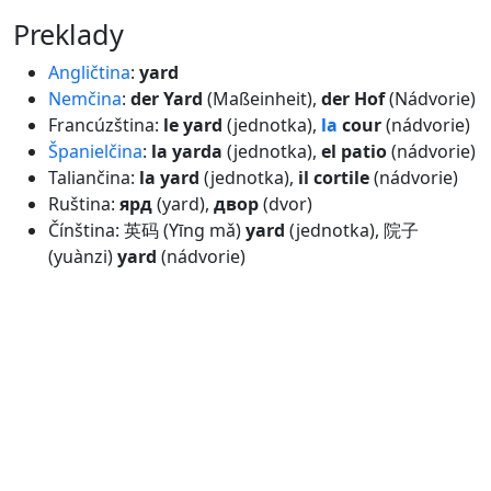
preklady
Angličtina
:
yard
Nemčina
:
der Yard
(Maßeinheit),
der Hof
(Nádvorie)
Francúzština:
le yard
(jednotka),
la
cour
(nádvorie)
Španielčina
:
la yarda
(jednotka),
el patio
(nádvorie)
Taliančina:
la yard
(jednotka),
il cortile
(nádvorie)
Ruština:
ярд
(yard),
двор
(dvor)
Čínština: 英码 (Yīng mǎ)
yard
(jednotka), 院子
(yuànzi)
yard
(nádvorie)