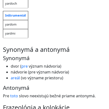
yardoch
Inštrumentál
yardom
yardmi
synonymá a antonymá
Synonymá
dvor (
pre
význam nádvoria)
nádvorie (pre význam nádvoria)
areál
(vo význame priestoru)
Antonymá
Pre
toto
slovo neexistujú bežné priame antonymá.
frazeológia a kolokácie