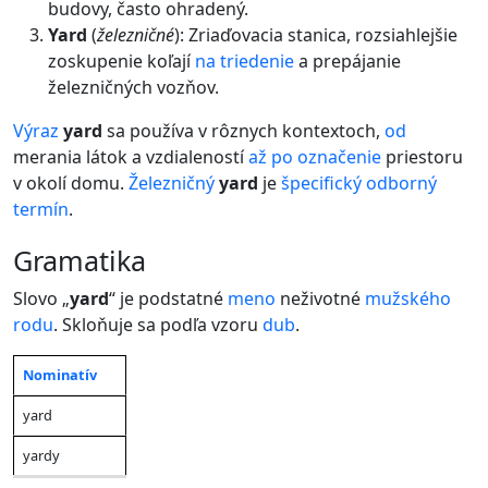
budovy, často ohradený.
Yard
(
železničné
): Zriaďovacia stanica, rozsiahlejšie
zoskupenie koľají
na
triedenie
a prepájanie
železničných vozňov.
Výraz
yard
sa používa v rôznych kontextoch,
od
merania látok a vzdialeností
až
po
označenie
priestoru
v okolí domu.
Železničný
yard
je
špecifický
odborný
termín
.
gramatika
Slovo „
yard
“ je podstatné
meno
neživotné
mužského
rodu
. Skloňuje sa podľa vzoru
dub
.
Nominatív
Jednotné
Množné
Pád
číslo
číslo
yard
yardy