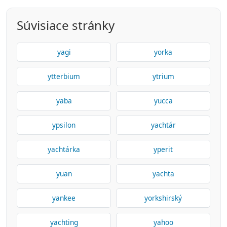
Súvisiace stránky
yagi
yorka
ytterbium
ytrium
yaba
yucca
ypsilon
yachtár
yachtárka
yperit
yuan
yachta
yankee
yorkshirský
yachting
yahoo