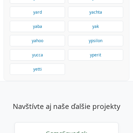
yard
yachta
yaba
yak
yahoo
ypsilon
yucca
yperit
yetti
navštívte aj naše ďalšie projekty