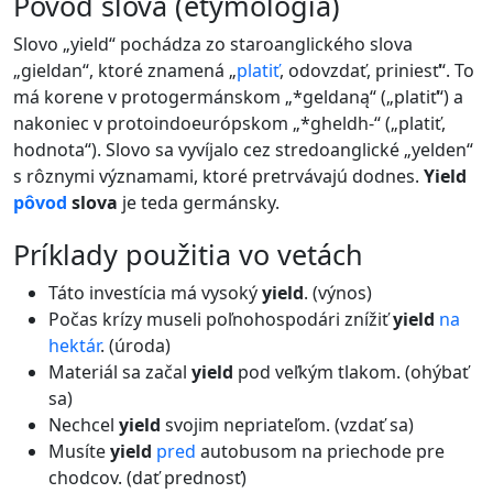
pôvod slova (etymológia)
Slovo „yield“ pochádza zo staroanglického slova
„gieldan“, ktoré znamená „
platiť
, odovzdať, priniesť“. To
má korene v protogermánskom „*geldaną“ („platiť“) a
nakoniec v protoindoeurópskom „*gheldh-“ („platiť,
hodnota“). Slovo sa vyvíjalo cez stredoanglické „yelden“
s rôznymi významami, ktoré pretrvávajú dodnes.
Yield
pôvod
slova
je teda germánsky.
príklady použitia vo vetách
Táto investícia má vysoký
yield
. (výnos)
Počas krízy museli poľnohospodári znížiť
yield
na
hektár
. (úroda)
Materiál sa začal
yield
pod veľkým tlakom. (ohýbať
sa)
Nechcel
yield
svojim nepriateľom. (vzdať sa)
Musíte
yield
pred
autobusom na priechode pre
chodcov. (dať prednosť)