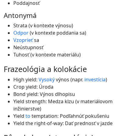
Poddajnosť
Antonymá
Strata (v kontexte výnosu)
Odpor
(v kontexte poddania sa)
Vzoprieť
sa
Neústupnosť
Tuhosť (v kontexte materiálu)
frazeológia a kolokácie
High yield:
Vysoký
výnos (napr.
investícia
)
Crop yield: Úroda
Bond yield: Výnos dlhopisu
Yield strength: Medza klzu (v materiálovom
inžinierstve)
Yield
to
temptation: Podľahnúť pokušeniu
Yield the right-of-way: Dať prednosť v jazde