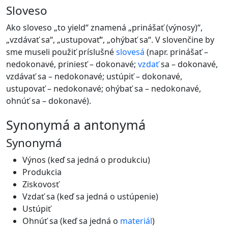
Sloveso
Ako sloveso „to yield“ znamená „prinášať (výnosy)“,
„vzdávať sa“, „ustupovať“, „ohýbať sa“. V slovenčine by
sme museli použiť príslušné
slovesá
(napr. prinášať –
nedokonavé, priniesť – dokonavé;
vzdať
sa – dokonavé,
vzdávať sa – nedokonavé; ustúpiť – dokonavé,
ustupovať – nedokonavé; ohýbať sa – nedokonavé,
ohnúť sa – dokonavé).
synonymá a antonymá
Synonymá
Výnos (keď sa jedná o produkciu)
Produkcia
Ziskovosť
Vzdať sa (keď sa jedná o ustúpenie)
Ustúpiť
Ohnúť sa (keď sa jedná o
materiál
)