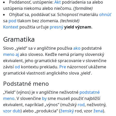
Poddanosť, ustúpenie:
Akt
podriadenia sa alebo
ustúpenia niekomu alebo niečomu.
(formálne)
Ohýbať sa, poddávať sa: Schopnosť materiálu
ohnúť
sa
pod
tlakom bez zlomenia.
(technické)
Kontext
použitia určuje
presný
yield význam
.
gramatika
Slovo „yield“ sa v angličtine používa
ako
podstatné
meno
aj
ako sloveso. Keďže nemá priamy slovenský
ekvivalent, jeho gramatické spracovanie v slovenčine
závisí
od
kontextu prekladu.
Pre
názornosť ukážeme
gramatické vlastnosti anglického slova ‚yield‘.
Podstatné meno
„Yield“ (výnos) je v angličtine neživotné
podstatné
meno
. V slovenčine
by
sme museli použiť najbližší
ekvivalent, napríklad „výnos“ (mužský
rod
, neživotný,
vzor
dub
) alebo „produkcia“ (
ženský
rod, vzor
žena
).