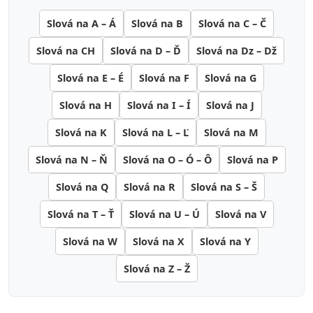
Slová na A – Á
Slová na B
Slová na C – Č
Slová na CH
Slová na D – Ď
Slová na Dz – Dž
Slová na E – É
Slová na F
Slová na G
Slová na H
Slová na I – Í
Slová na J
Slová na K
Slová na L – Ľ
Slová na M
Slová na N – Ň
Slová na O – Ó – Ô
Slová na P
Slová na Q
Slová na R
Slová na S – Š
Slová na T – Ť
Slová na U – Ú
Slová na V
Slová na W
Slová na X
Slová na Y
Slová na Z – Ž