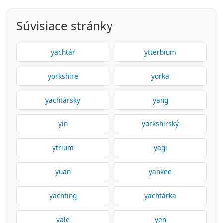
Súvisiace stránky
yachtár
ytterbium
yorkshire
yorka
yachtársky
yang
yin
yorkshirský
ytrium
yagi
yuan
yankee
yachting
yachtárka
yale
yen