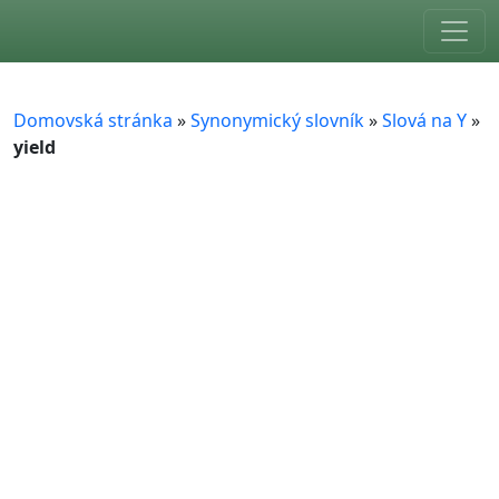
Skip to main content
Domovská stránka
»
Synonymický slovník
»
Slová na Y
»
yield