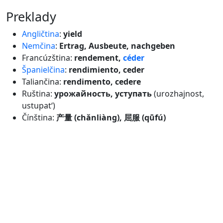
preklady
Angličtina
:
yield
Nemčina
:
Ertrag, Ausbeute, nachgeben
Francúzština:
rendement,
céder
Španielčina
:
rendimiento, ceder
Taliančina:
rendimento, cedere
Ruština:
урожайность, уступать
(urozhajnost,
ustupat‘)
Čínština:
产量 (chǎnliàng), 屈服 (qūfú)