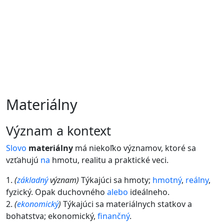
Materiálny
význam a kontext
Slovo
materiálny
má niekoľko významov, ktoré sa
vzťahujú
na
hmotu, realitu a praktické veci.
1.
(
základný
význam)
Týkajúci sa hmoty;
hmotný
,
reálny
,
fyzický. Opak duchovného
alebo
ideálneho.
2.
(
ekonomický
)
Týkajúci sa materiálnych statkov a
bohatstva; ekonomický,
finančný
.