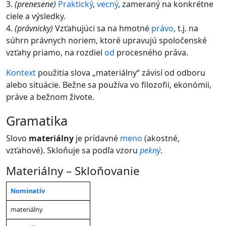
3.
(prenesene)
Praktický
,
vecný
, zameraný na konkrétne
ciele a výsledky.
4.
(právnicky)
Vzťahujúci sa na hmotné
právo
, t.j. na
súhrn právnych noriem, ktoré upravujú spoločenské
vzťahy priamo, na rozdiel
od
procesného práva.
Kontext
použitia slova „materiálny“ závisí od odboru
alebo situácie. Bežne sa používa vo filozofii, ekonómii,
práve a bežnom živote.
gramatika
Slovo
materiálny
je prídavné
meno
(akostné,
vzťahové). Skloňuje sa podľa vzoru
pekný
.
Materiálny – Skloňovanie
Nominatív
Jednotné
Jednotné
Jednotné
Množné
Mn
číslo
číslo
číslo
číslo
čísl
Pád
materiálny
(mužský
(
ženský
(
stredný
(
mužský
(
že