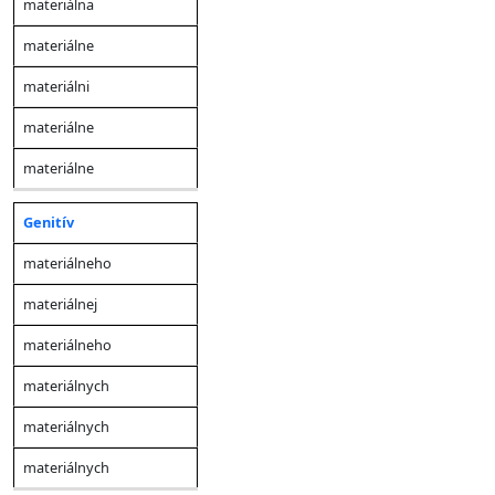
rod
)
rod)
rod
)
rod
)
rod
materiálna
materiálne
materiálni
materiálne
materiálne
Genitív
materiálneho
materiálnej
materiálneho
materiálnych
materiálnych
materiálnych