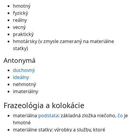
hmotný
fyzický
reálny
vecný
praktický
hmotársky (v zmysle zameraný na materiálne
statky)
Antonymá
duchovný
ideálny
nehmotný
imateriálny
frazeológia a kolokácie
materiálna
podstata
: základná zložka niečoho,
čo
je
hmotné
materiálne statky: výrobky a služby, ktoré