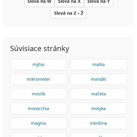
Slová na W
Slová na X
Slová na Y
Slová na Z – Ž
Súvisiace stránky
mýtus
matka
mikrometer
mandát
mostík
mačeta
monarchia
motyka
magma
menšina