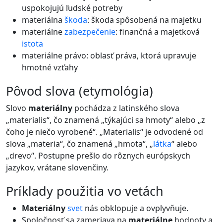
uspokojujú ľudské potreby
materiálna
škoda
: škoda spôsobená na majetku
materiálne
zabezpečenie
: finančná a majetková
istota
materiálne právo: oblasť práva, ktorá upravuje
hmotné vzťahy
pôvod slova (etymológia)
Slovo
materiálny
pochádza z latinského slova
„materialis“, čo znamená „týkajúci sa hmoty“ alebo „z
čoho je niečo vyrobené“. „Materialis“ je odvodené od
slova „materia“, čo znamená „hmota“, „
látka
“ alebo
„drevo“. Postupne prešlo do rôznych európskych
jazykov, vrátane slovenčiny.
príklady použitia vo vetách
Materiálny
svet
nás obklopuje a ovplyvňuje.
Spoločnosť sa zameriava na
materiálne
hodnoty a