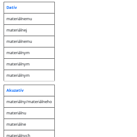
Datív
materiálnemu
materiálnej
materiálnemu
materiálnym
materiálnym
materiálnym
Akuzatív
materiálny/materiálneho
materiálnu
materiálne
materiálnych