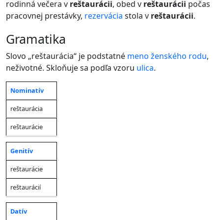
rodinná večera v
reštaurácii
, obed v
reštaurácii
počas
pracovnej prestávky,
rezervácia
stola v
reštaurácii
.
gramatika
Slovo „reštaurácia“ je podstatné
meno
ženského rodu
,
neživotné. Skloňuje sa podľa vzoru
ulica
.
Nominatív
Jednotné
Množné
Pád
číslo
číslo
reštaurácia
reštaurácie
Genitív
reštaurácie
reštaurácií
Datív