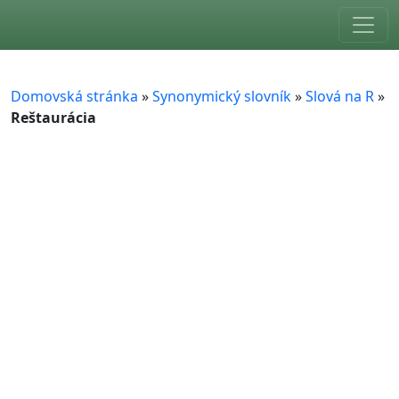
Skip to main content
Domovská stránka
»
Synonymický slovník
»
Slová na R
»
Reštaurácia