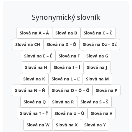
synonymický slovník
Slová na A – Á
Slová na B
Slová na C – Č
Slová na CH
Slová na D – Ď
Slová na Dz – Dž
Slová na E – É
Slová na F
Slová na G
Slová na H
Slová na I – Í
Slová na J
Slová na K
Slová na L – Ľ
Slová na M
Slová na N – Ň
Slová na O – Ó – Ô
Slová na P
Slová na Q
Slová na R
Slová na S – Š
Slová na T – Ť
Slová na U – Ú
Slová na V
Slová na W
Slová na X
Slová na Y