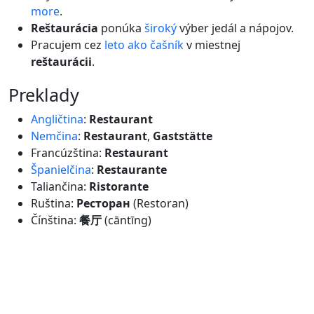
more
.
Reštaurácia
ponúka
široký
výber jedál a nápojov.
Pracujem cez
leto
ako
čašník
v miestnej
reštaurácii
.
preklady
Angličtina
:
Restaurant
Nemčina
:
Restaurant
,
Gaststätte
Francúzština:
Restaurant
Španielčina
:
Restaurante
Taliančina:
Ristorante
Ruština:
Ресторан
(Restoran)
Čínština:
餐厅
(cāntīng)