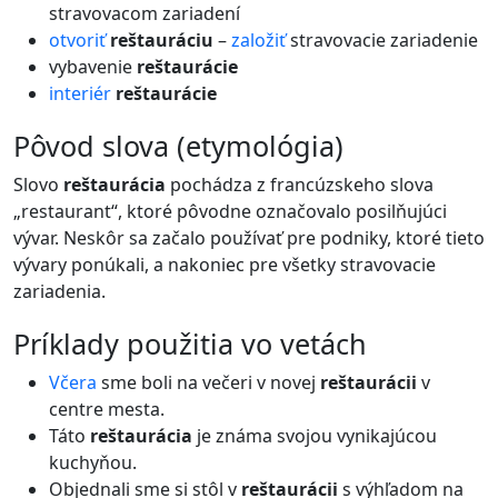
stravovacom zariadení
otvoriť
reštauráciu
–
založiť
stravovacie zariadenie
vybavenie
reštaurácie
interiér
reštaurácie
pôvod slova (etymológia)
Slovo
reštaurácia
pochádza z francúzskeho slova
„restaurant“, ktoré pôvodne označovalo posilňujúci
vývar. Neskôr sa začalo používať pre podniky, ktoré tieto
vývary ponúkali, a nakoniec pre všetky stravovacie
zariadenia.
príklady použitia vo vetách
Včera
sme boli na večeri v novej
reštaurácii
v
centre mesta.
Táto
reštaurácia
je známa svojou vynikajúcou
kuchyňou.
Objednali sme si stôl v
reštaurácii
s výhľadom na