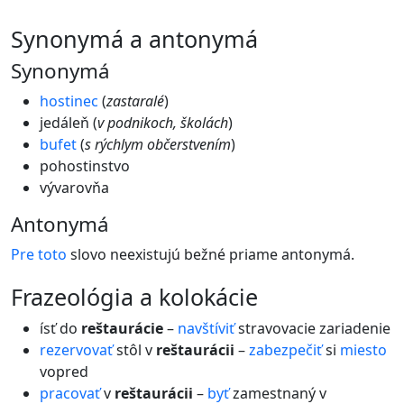
synonymá a antonymá
Synonymá
hostinec
(
zastaralé
)
jedáleň (
v podnikoch, školách
)
bufet
(
s rýchlym občerstvením
)
pohostinstvo
vývarovňa
Antonymá
Pre
toto
slovo neexistujú bežné priame antonymá.
frazeológia a kolokácie
ísť do
reštaurácie
–
navštíviť
stravovacie zariadenie
rezervovať
stôl v
reštaurácii
–
zabezpečiť
si
miesto
vopred
pracovať
v
reštaurácii
–
byť
zamestnaný v