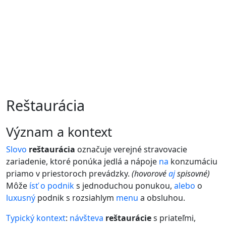
Reštaurácia
význam a kontext
Slovo
reštaurácia
označuje verejné stravovacie
zariadenie, ktoré ponúka jedlá a nápoje
na
konzumáciu
priamo v priestoroch prevádzky.
(hovorové
aj
spisovné)
Môže
ísť
o
podnik
s jednoduchou ponukou,
alebo
o
luxusný
podnik s rozsiahlym
menu
a obsluhou.
Typický
kontext
:
návšteva
reštaurácie
s priateľmi,