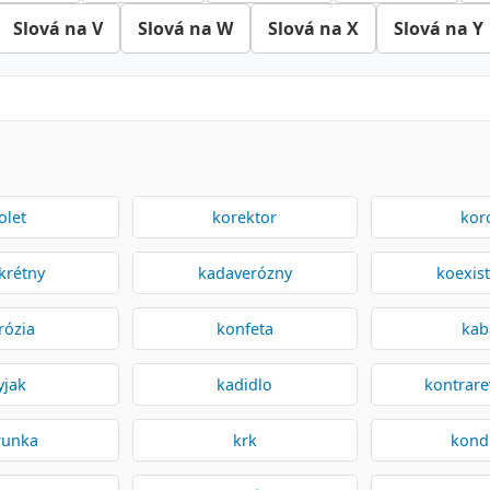
Slová na V
Slová na W
Slová na X
Slová na Y
olet
korektor
kor
krétny
kadaverózny
koexis
rózia
konfeta
kab
yjak
kadidlo
kontrare
runka
krk
kond