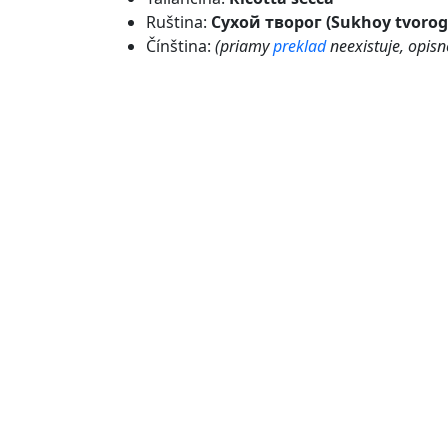
Ruština:
Сухой творог (Sukhoy tvorog
Čínština:
(priamy
preklad
neexistuje, opisn