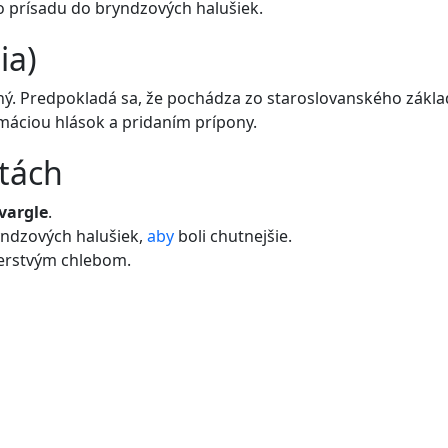
o prísadu do bryndzových halušiek.
ia)
ný. Predpokladá sa, že pochádza zo staroslovanského zákla
rmáciou hlások a pridaním prípony.
etách
vargle
.
ndzových halušiek,
aby
boli chutnejšie.
erstvým chlebom.