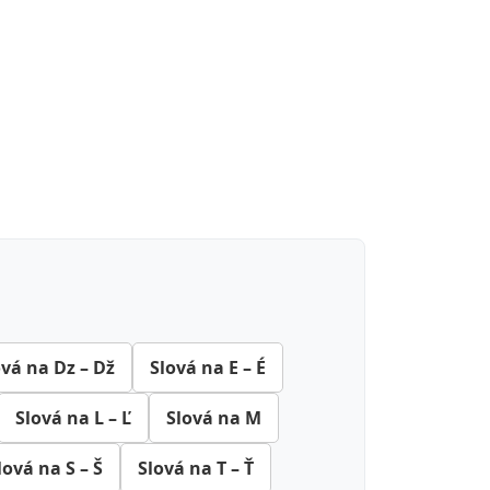
ová na Dz – Dž
Slová na E – É
Slová na L – Ľ
Slová na M
lová na S – Š
Slová na T – Ť