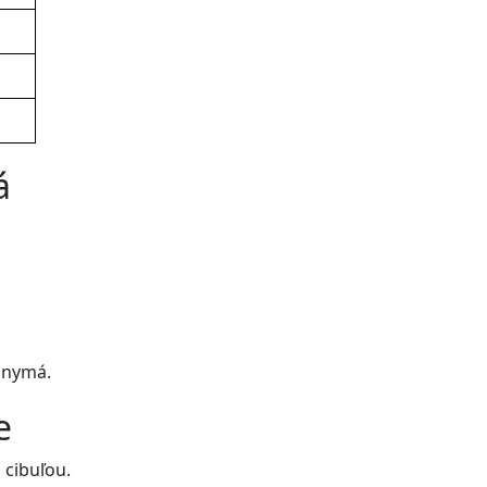
á
onymá.
e
 cibuľou.