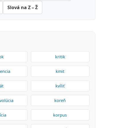
Slová na Z – Ž
ok
kritik
tencia
kmit
át
kvíliť
volúcia
koreň
ícia
korpus