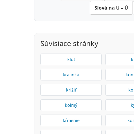
Slová na U – Ú
Súvisiace stránky
kľuť
k
krajinka
kon
krížiť
ko
kolmý
k
kŕmenie
ko