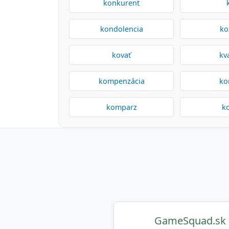
konkurent
kondolencia
ko
kovať
kv
kompenzácia
ko
komparz
ko
GameSquad.sk