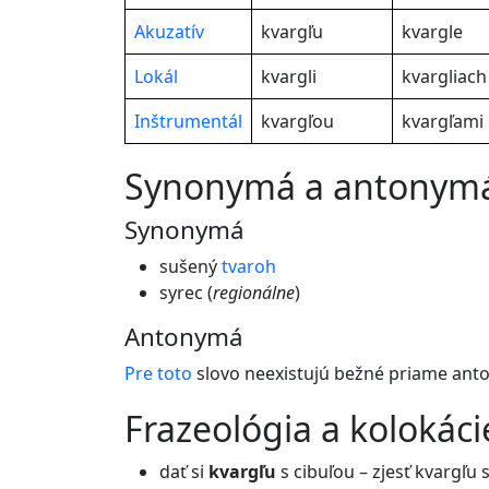
Akuzatív
kvargľu
kvargle
Lokál
kvargli
kvargliach
Inštrumentál
kvargľou
kvargľami
synonymá a antonym
Synonymá
sušený
tvaroh
syrec (
regionálne
)
Antonymá
Pre
toto
slovo neexistujú bežné priame ant
frazeológia a kolokáci
dať si
kvargľu
s cibuľou – zjesť kvargľu s