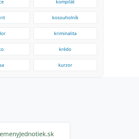
ce
kompilát
rit
kosouholník
dor
kriminalita
ko
krédo
sa
kurzor
emenyJednotiek.sk