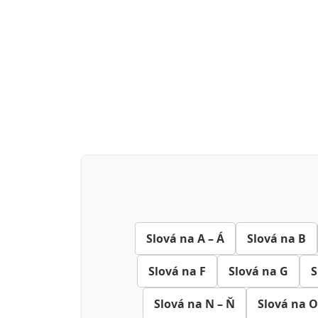
Slová na A – Á
Slová na B
Slová na F
Slová na G
S
Slová na N – Ň
Slová na O