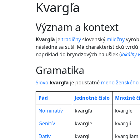
Kvargľa
význam a kontext
Kvargľa
je
tradičný
slovenský
mliečny
výrob
následne sa suší. Má charakteristickú tvrdú
napríklad do bryndzových halušiek (
lokálny
v
gramatika
Slovo
kvargľa
je podstatné
meno
ženského
Pád
Jednotné
číslo
Množné čí
Nominatív
kvargľa
kvargle
Genitív
kvargle
kvarglí
Datív
kvargli
kvargliam