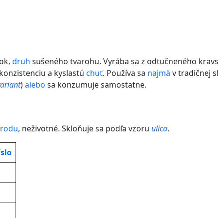
ok,
druh
sušeného tvarohu. Vyrába sa z odtučneného kravsk
 konzistenciu a kyslastú
chuť
. Používa sa
najmä
v tradičnej 
ariant
)
alebo
sa konzumuje samostatne.
 rodu
, neživotné. Skloňuje sa podľa vzoru
ulica
.
slo