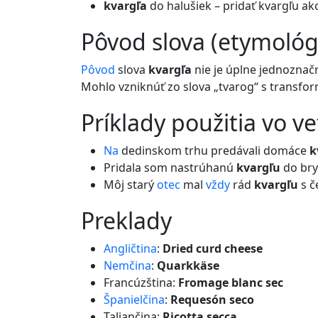
kvargľa
do halušiek – pridať kvargľu ak
pôvod slova (etymológ
Pôvod
slova
kvargľa
nie je úplne jednoznač
Mohlo vzniknúť zo slova „tvarog“ s transfo
príklady použitia vo v
Na
dedinskom trhu predávali domáce
k
Pridala som nastrúhanú
kvargľu
do bry
Môj starý
otec
mal
vždy
rád
kvargľu
s č
preklady
Angličtina
:
Dried curd cheese
Nemčina
:
Quarkkäse
Francúzština:
Fromage blanc sec
Španielčina
:
Requesón seco
Taliančina:
Ricotta secca