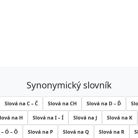
synonymický slovník
Slová na C – Č
Slová na CH
Slová na D – Ď
Sl
lová na H
Slová na I – Í
Slová na J
Slová na K
 – Ó – Ô
Slová na P
Slová na Q
Slová na R
S