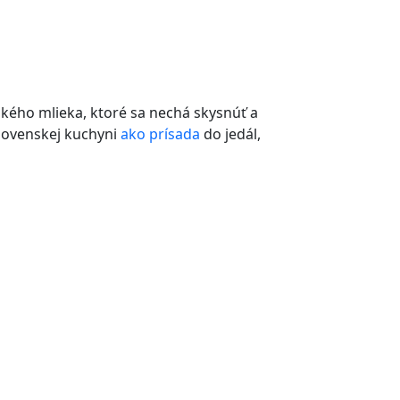
ého mlieka, ktoré sa nechá skysnúť a
slovenskej kuchyni
ako
prísada
do jedál,