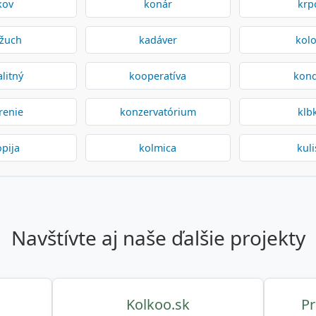
kov
konár
krp
žuch
kadáver
kolo
alitný
kooperatíva
kon
renie
konzervatórium
klb
pija
kolmica
kuli
navštívte aj naše ďalšie projekty
Kolkoo.sk
Pr