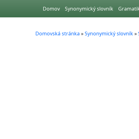
Skip to main content
Domov
Synonymický slovník
Gramati
Domovská stránka
»
Synonymický slovník
»