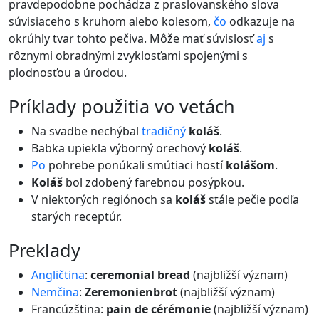
pravdepodobne pochádza z praslovanského slova
súvisiaceho s kruhom alebo kolesom,
čo
odkazuje na
okrúhly tvar tohto pečiva. Môže mať súvislosť
aj
s
rôznymi obradnými zvyklosťami spojenými s
plodnosťou a úrodou.
príklady použitia vo vetách
Na svadbe nechýbal
tradičný
koláš
.
Babka upiekla výborný orechový
koláš
.
Po
pohrebe ponúkali smútiaci hostí
kolášom
.
Koláš
bol zdobený farebnou posýpkou.
V niektorých regiónoch sa
koláš
stále pečie podľa
starých receptúr.
preklady
Angličtina
:
ceremonial bread
(najbližší význam)
Nemčina
:
Zeremonienbrot
(najbližší význam)
Francúzština:
pain de cérémonie
(najbližší význam)