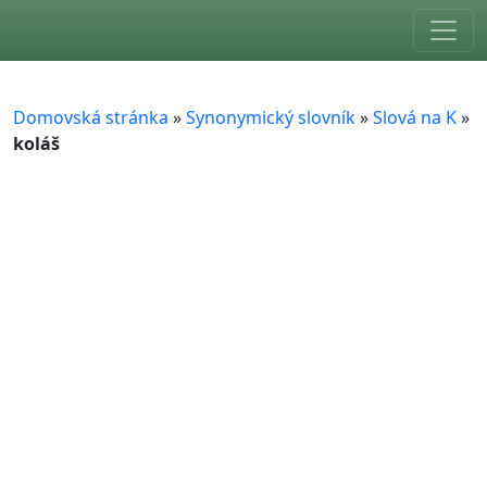
Skip to main content
Domovská stránka
»
Synonymický slovník
»
Slová na K
»
koláš