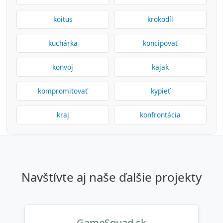
koitus
krokodíl
kuchárka
koncipovať
konvoj
kajak
kompromitovať
kypieť
kraj
konfrontácia
navštívte aj naše ďalšie projekty
GameSquad.sk