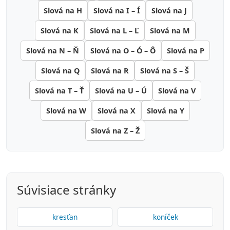
Slová na H
Slová na I – Í
Slová na J
Slová na K
Slová na L – Ľ
Slová na M
Slová na N – Ň
Slová na O – Ó – Ô
Slová na P
Slová na Q
Slová na R
Slová na S – Š
Slová na T – Ť
Slová na U – Ú
Slová na V
Slová na W
Slová na X
Slová na Y
Slová na Z – Ž
Súvisiace stránky
kresťan
koníček