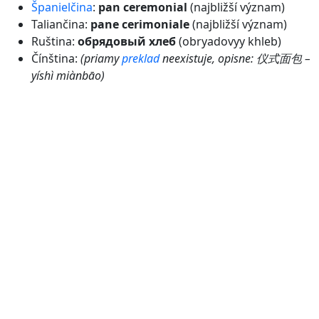
Španielčina
:
pan ceremonial
(najbližší význam)
Taliančina:
pane cerimoniale
(najbližší význam)
Ruština:
обрядовый хлеб
(obryadovyy khleb)
Čínština:
(priamy
preklad
neexistuje, opisne: 仪式面包 –
yíshì miànbāo)