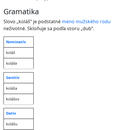
gramatika
Slovo „koláš“ je podstatné
meno
mužského rodu
neživotné. Skloňuje sa podľa vzoru „dub“.
Nominatív
Jednotné
Množné
Pád
číslo
číslo
koláš
koláše
Genitív
koláša
kolášov
Datív
kolášu