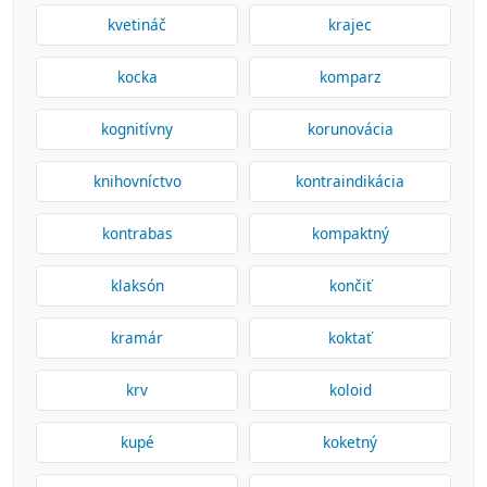
kvetináč
krajec
kocka
komparz
kognitívny
korunovácia
knihovníctvo
kontraindikácia
kontrabas
kompaktný
klaksón
končiť
kramár
koktať
krv
koloid
kupé
koketný