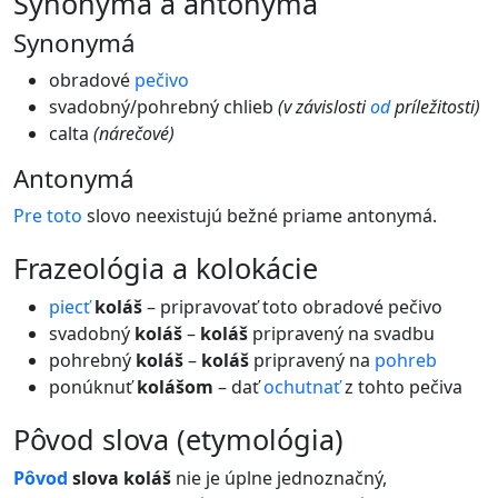
synonymá a antonymá
Synonymá
obradové
pečivo
svadobný/pohrebný chlieb
(v závislosti
od
príležitosti)
calta
(nárečové)
Antonymá
Pre
toto
slovo neexistujú bežné priame antonymá.
frazeológia a kolokácie
piecť
koláš
– pripravovať toto obradové pečivo
svadobný
koláš
–
koláš
pripravený na svadbu
pohrebný
koláš
–
koláš
pripravený na
pohreb
ponúknuť
kolášom
– dať
ochutnať
z tohto pečiva
pôvod slova (etymológia)
Pôvod
slova
koláš
nie je úplne jednoznačný,