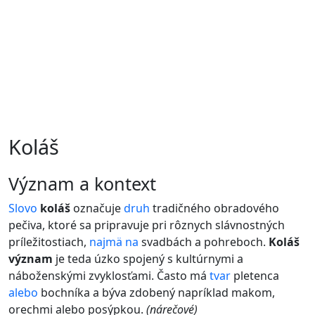
Koláš
význam a kontext
Slovo
koláš
označuje
druh
tradičného obradového
pečiva, ktoré sa pripravuje pri rôznych slávnostných
príležitostiach,
najmä
na
svadbách a pohreboch.
Koláš
význam
je teda úzko spojený s kultúrnymi a
náboženskými zvyklosťami. Často má
tvar
pletenca
alebo
bochníka a býva zdobený napríklad makom,
orechmi alebo posýpkou.
(nárečové)