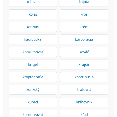
krkavec
kajuta
koláž
kros
konzum
krém
kadibúdka
korporácia
konzumovať
kováč
krígeľ
krajčír
kryptografia
kontribúcia
konžský
kráľovná
kurací
knihovník
konzervovať
kľud