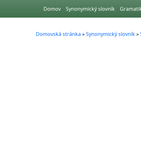
Skip to main content
Domov
Synonymický slovník
Gramati
Domovská stránka
»
Synonymický slovník
»