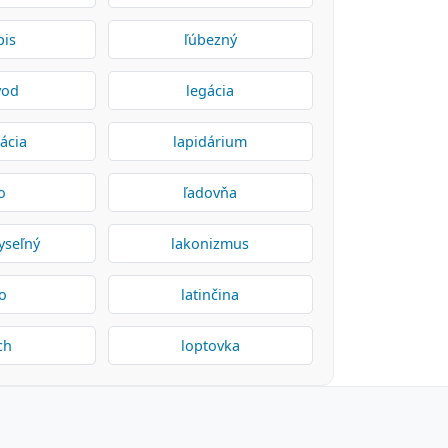
pis
ľúbezný
vod
legácia
zácia
lapidárium
o
ľadovňa
yseľný
lakonizmus
žo
latinčina
ch
loptovka