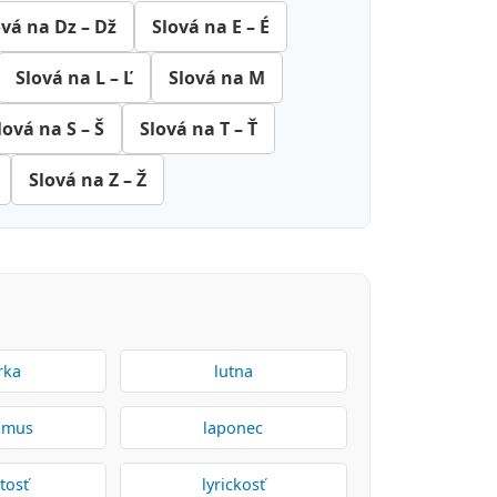
ová na Dz – Dž
Slová na E – É
Slová na L – Ľ
Slová na M
lová na S – Š
Slová na T – Ť
Slová na Z – Ž
rka
lutna
izmus
laponec
tosť
lyrickosť