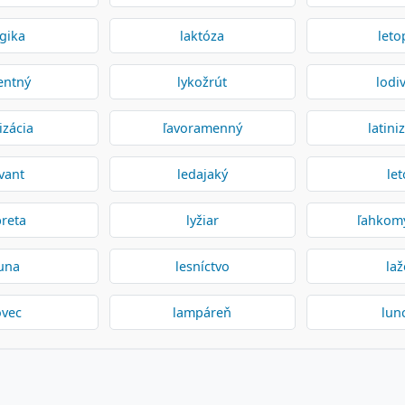
gika
laktóza
leto
entný
lykožrút
lodi
cizácia
ľavoramenný
latini
vant
ledajaký
let
breta
lyžiar
ľahkom
una
lesníctvo
la
ovec
lampáreň
lun