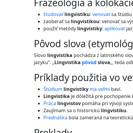
frazeológia a kolokáci
študovať
lingvistiku
:
venovať
sa štúdiu
zaoberať sa
lingvistikou
: venovať sa v
použiť metódy
lingvistiky
:
aplikovať
jaz
pôvod slova (etymológ
Slovo
lingvistika
pochádza z latinského slov
jazyku“. „
Lingvistika
pôvod
slova
„, teda o
príklady použitia vo v
Štúdium
lingvistiky
ma
veľmi
baví.
Lingvistika
je dôležitá pre pochopenie 
Práca
lingvistov
pomáha pri vývoji syst
Zaujímam sa o historickú
lingvistiku
.
Prednáška
bola zameraná na teoretick
preklady