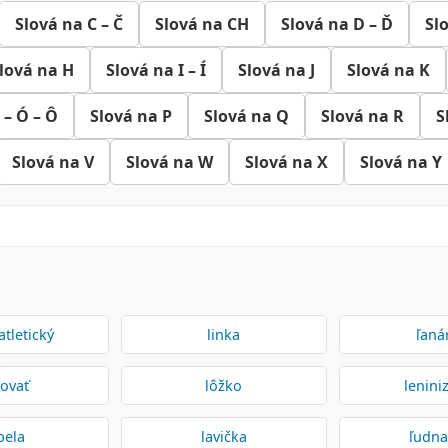
Slová na C – Č
Slová na CH
Slová na D – Ď
Sl
lová na H
Slová na I – Í
Slová na J
Slová na K
 – Ó – Ô
Slová na P
Slová na Q
Slová na R
S
Slová na V
Slová na W
Slová na X
Slová na Y
atletický
linka
ľaná
sovať
lôžko
lenin
ibela
lavička
ľudna