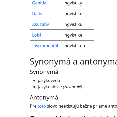
Genitív
lingvistiky
Datív
lingvistike
Akuzatív
lingvistiku
Lokál
lingvistike
Inštrumentál
lingvistikou
synonymá a antonym
Synonymá
jazykoveda
jazykoslovie
(zastaralé)
Antonymá
Pre
toto
slovo neexistujú bežné priame ant