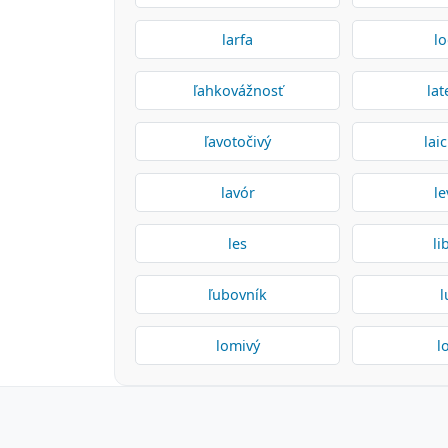
larfa
lo
ľahkovážnosť
lat
ľavotočivý
lai
lavór
le
les
li
ľubovník
l
lomivý
l