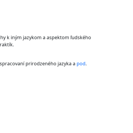
zťahy k iným jazykom a aspektom ľudského
aktík.
h, spracovaní prirodzeného jazyka a
pod
.