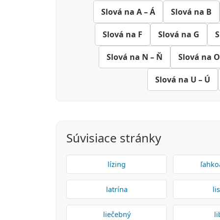
Slová na A – Á
Slová na B
Slová na F
Slová na G
S
Slová na N – Ň
Slová na O
Slová na U – Ú
Súvisiace stránky
lízing
ľahko
latrína
li
liečebný
l