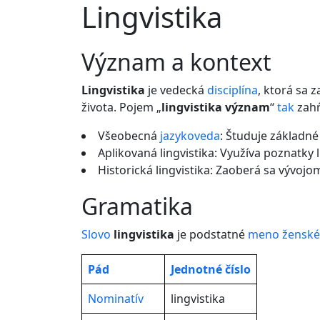
Lingvistika
význam a kontext
Lingvistika
je vedecká
disciplína
, ktorá sa 
života. Pojem „
lingvistika význam
“
tak
zah
Všeobecná
jazykoveda
: Študuje základné 
Aplikovaná lingvistika: Využíva poznatky 
Historická lingvistika: Zaoberá sa vývojo
gramatika
Slovo
lingvistika
je podstatné
meno
ženské
Pád
Jednotné
číslo
Nominatív
lingvistika