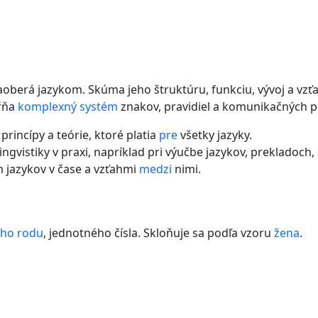
zaoberá jazykom. Skúma jeho štruktúru, funkciu, vývoj a v
ŕňa
komplexný
systém
znakov, pravidiel a komunikačných pr
princípy a teórie, ktoré platia
pre
všetky jazyky.
lingvistiky v praxi, napríklad pri výučbe jazykov, prekladoc
m jazykov v čase a vzťahmi
medzi
nimi.
ho rodu
, jednotného čísla. Skloňuje sa podľa vzoru
žena
.