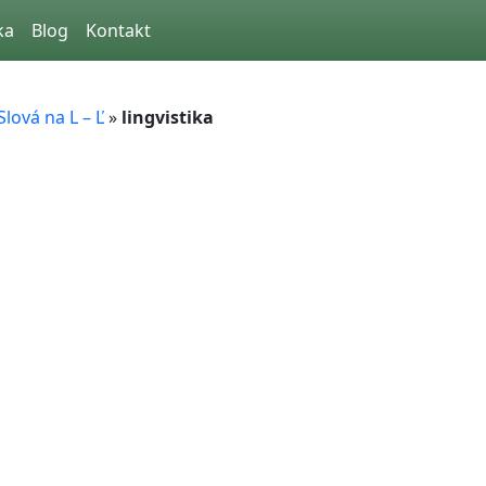
ka
Blog
Kontakt
Slová na L – Ľ
»
lingvistika