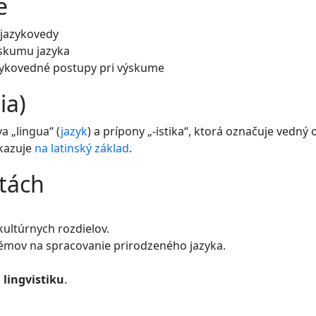
e
 jazykovedy
ýskumu jazyka
ykovedné postupy pri výskume
ia)
a „lingua“ (
jazyk
) a prípony „-istika“, ktorá označuje vedn
dkazuje
na
latinský
základ
.
etách
kultúrnych rozdielov.
émov na spracovanie prirodzeného jazyka.
ú
lingvistiku
.