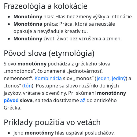
frazeológia a kolokácie
Monotónny
hlas: Hlas bez zmeny výšky a intonácie.
Monotónna
práca: Práca, ktorá sa neustále
opakuje a nevyžaduje kreativitu.
Monotónny
život: Život bez vzrušenia a zmien.
pôvod slova (etymológia)
Slovo
monotónny
pochádza z gréckeho slova
„monotonos“, čo znamená „jednotvárnosť,
nemennosť“.
Kombinácia
slov „monos“ (
jeden
,
jediný
) a
„tonos“ (
tón
). Postupne sa slovo rozšírilo do iných
jazykov, vrátane slovenčiny. Pri skúmaní
monotónny
pôvod
slova
, sa teda dostávame
až
do antického
Grécka.
príklady použitia vo vetách
Jeho
monotónny
hlas uspával poslucháčov.