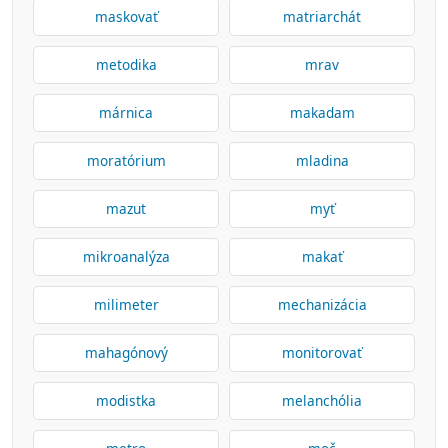
maskovať
matriarchát
metodika
mrav
márnica
makadam
moratórium
mladina
mazut
myť
mikroanalýza
makať
milimeter
mechanizácia
mahagónový
monitorovať
modistka
melanchólia