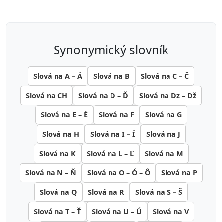
synonymický slovník
Slová na A – Á
Slová na B
Slová na C – Č
Slová na CH
Slová na D – Ď
Slová na Dz – Dž
Slová na E – É
Slová na F
Slová na G
Slová na H
Slová na I – Í
Slová na J
Slová na K
Slová na L – Ľ
Slová na M
Slová na N – Ň
Slová na O – Ó – Ô
Slová na P
Slová na Q
Slová na R
Slová na S – Š
Slová na T – Ť
Slová na U – Ú
Slová na V