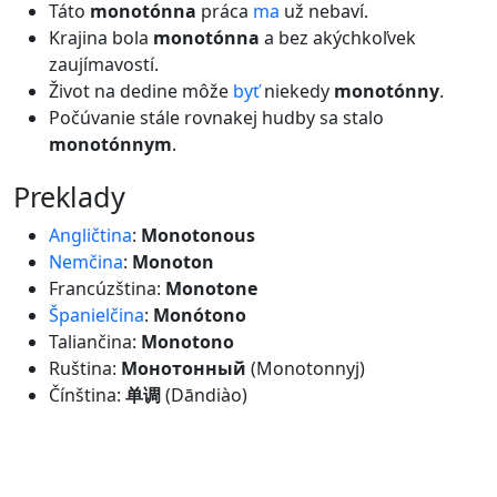
Táto
monotónna
práca
ma
už nebaví.
Krajina bola
monotónna
a bez akýchkoľvek
zaujímavostí.
Život na dedine môže
byť
niekedy
monotónny
.
Počúvanie stále rovnakej hudby sa stalo
monotónnym
.
preklady
Angličtina
:
Monotonous
Nemčina
:
Monoton
Francúzština:
Monotone
Španielčina
:
Monótono
Taliančina:
Monotono
Ruština:
Монотонный
(Monotonnyj)
Čínština:
单调
(Dāndiào)