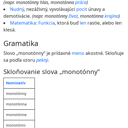
(napr. monotónny hlas, monotónna
práca
)
Nudný
, nezáživný, vyvolávajúci
pocit
únavy a
demotivácie.
(napr. monotónny
život
, monotónna
krajina
)
Matematika
:
Funkcia
, ktorá buď
len
rastie, alebo len
klesá.
gramatika
Slovo „monotónny“ je prídavné
meno
akostné. Skloňuje
sa podľa vzoru
pekný
.
Skloňovanie slova „monotónny“
Nominatív
Množné
Mn
Jednotné
Jednotné
Jednotné
číslo
čísl
číslo
číslo
číslo
monotónny
Pád
(
mužský
(mu
(mužský
(
ženský
(
stredný
rod
rod
monotónna
rod
)
rod)
rod
)
životný)
než
monotónne
monotónni