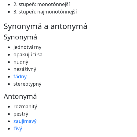
2. stupeň: monotónnejší
3. stupeň: najmonotónnejší
synonymá a antonymá
Synonymá
jednotvárny
opakujúci sa
nudný
nezáživný
fádny
stereotypný
Antonymá
rozmanitý
pestrý
zaujímavý
živý