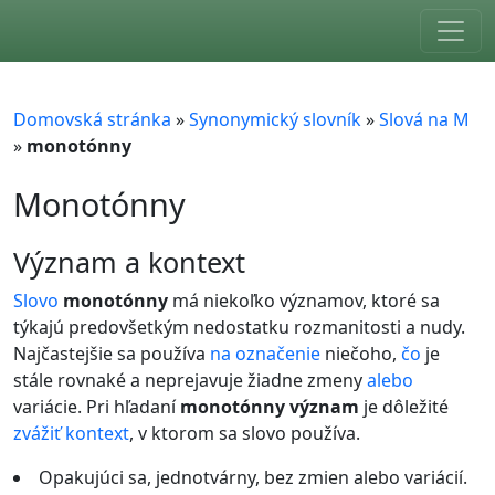
Skip to main content
Domovská stránka
»
Synonymický slovník
»
Slová na M
»
monotónny
Monotónny
význam a kontext
Slovo
monotónny
má niekoľko významov, ktoré sa
týkajú predovšetkým nedostatku rozmanitosti a nudy.
Najčastejšie sa používa
na
označenie
niečoho,
čo
je
stále rovnaké a neprejavuje žiadne zmeny
alebo
variácie. Pri hľadaní
monotónny význam
je dôležité
zvážiť
kontext
, v ktorom sa slovo používa.
Opakujúci sa, jednotvárny, bez zmien alebo variácií.