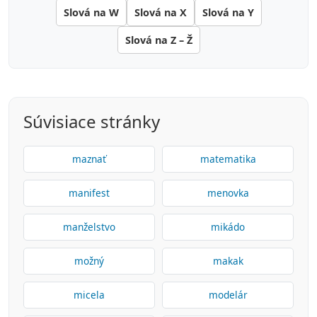
Slová na W
Slová na X
Slová na Y
Slová na Z – Ž
Súvisiace stránky
maznať
matematika
manifest
menovka
manželstvo
mikádo
možný
makak
micela
modelár