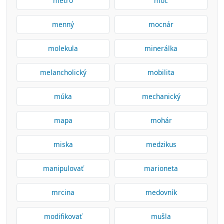
metro
moč
menný
mocnár
molekula
minerálka
melancholický
mobilita
múka
mechanický
mapa
mohár
miska
medzikus
manipulovať
marioneta
mrcina
medovník
modifikovať
mušla