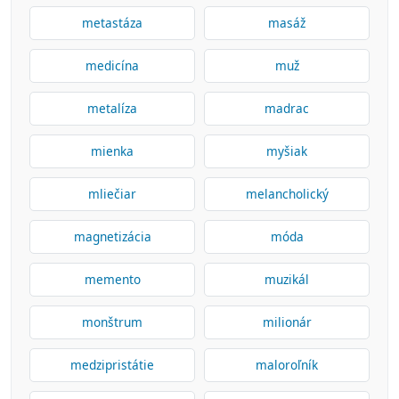
metastáza
masáž
medicína
muž
metalíza
madrac
mienka
myšiak
mliečiar
melancholický
magnetizácia
móda
memento
muzikál
monštrum
milionár
medzipristátie
maloroľník