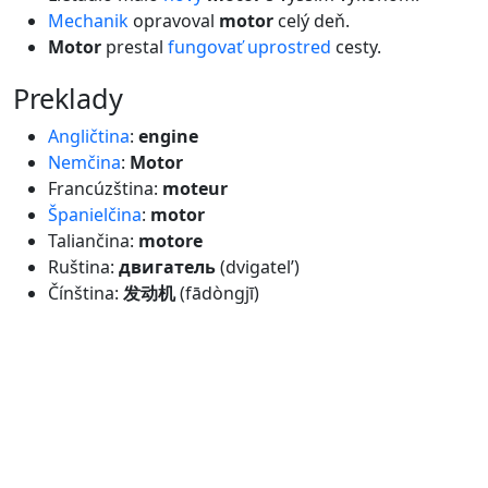
Mechanik
opravoval
motor
celý deň.
Motor
prestal
fungovať
uprostred
cesty.
preklady
Angličtina
:
engine
Nemčina
:
Motor
Francúzština:
moteur
Španielčina
:
motor
Taliančina:
motore
Ruština:
двигатель
(dvigatel’)
Čínština:
发动机
(fādòngjī)