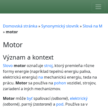
Skip to main content
Domovská stránka
»
Synonymický slovník
»
Slová na M
»
motor
Motor
význam a kontext
Slovo
motor
označuje
stroj
, ktorý premieňa rôzne
formy energie (napríklad tepelnú energiu paliva,
elektrickú energiu)
na
mechanickú energiu, teda na
prácu.
Motor
sa používa na
pohon
vozidiel, strojov,
zariadení a iných mechanizmov.
Motor
môže
byť
spaľovací
(odborné)
,
elektrický
(odborné)
, parný
(zastarané)
a
pod
. Používa sa v