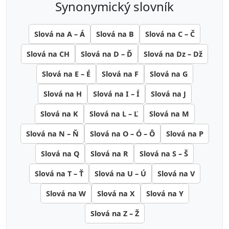
synonymický slovník
Slová na A – Á
Slová na B
Slová na C – Č
Slová na CH
Slová na D – Ď
Slová na Dz – Dž
Slová na E – É
Slová na F
Slová na G
Slová na H
Slová na I – Í
Slová na J
Slová na K
Slová na L – Ľ
Slová na M
Slová na N – Ň
Slová na O – Ó – Ô
Slová na P
Slová na Q
Slová na R
Slová na S – Š
Slová na T – Ť
Slová na U – Ú
Slová na V
Slová na W
Slová na X
Slová na Y
Slová na Z – Ž