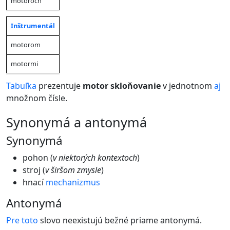
motoroch
Inštrumentál
motorom
motormi
Tabuľka
prezentuje
motor skloňovanie
v jednotnom
aj
množnom čísle.
synonymá a antonymá
Synonymá
pohon (
v niektorých kontextoch
)
stroj (
v širšom zmysle
)
hnací
mechanizmus
Antonymá
Pre
toto
slovo neexistujú bežné priame antonymá.