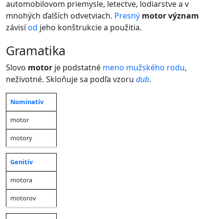
automobilovom priemysle, letectve, lodiarstve a v
mnohých ďalších odvetviach.
Presný
motor význam
závisí
od
jeho konštrukcie a použitia.
gramatika
Slovo
motor
je podstatné
meno
mužského rodu
,
neživotné. Skloňuje sa podľa vzoru
dub
.
Nominatív
Jednotné
Množné
Pád
číslo
číslo
motor
motory
Genitív
motora
motorov