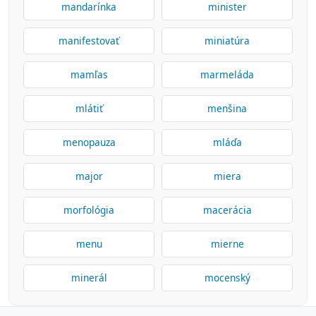
mandarínka
minister
manifestovať
miniatúra
mamľas
marmeláda
mlátiť
menšina
menopauza
mláďa
major
miera
morfológia
macerácia
menu
mierne
minerál
mocenský