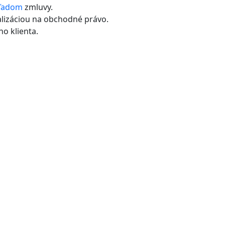
ľadom
zmluvy.
alizáciou na obchodné právo.
o klienta.