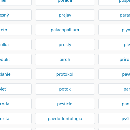
ilier
porada
posp
esný
prejav
para
reto
palaeopallium
ply
lulka
prostý
pl
odukt
piroh
prír
lanie
protokol
pav
pleť
potok
pa
íroda
pesticíd
pan
iorita
paedodontologia
pyš