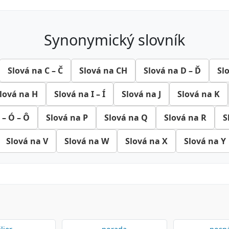
synonymický slovník
Slová na C – Č
Slová na CH
Slová na D – Ď
Sl
lová na H
Slová na I – Í
Slová na J
Slová na K
 – Ó – Ô
Slová na P
Slová na Q
Slová na R
S
Slová na V
Slová na W
Slová na X
Slová na Y