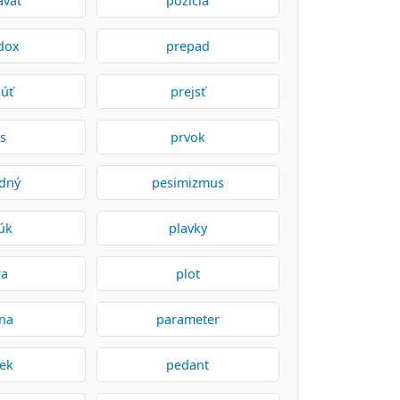
ávať
pozícia
dox
prepad
núť
prejsť
es
prvok
odný
pesimizmus
úk
plavky
ra
plot
na
parameter
tek
pedant