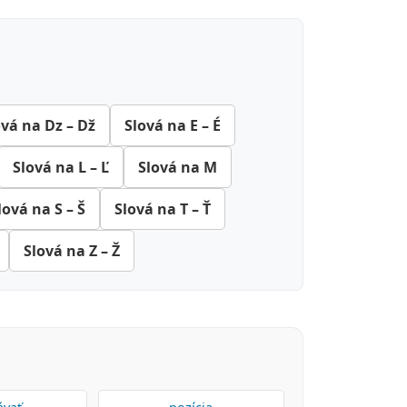
ová na Dz – Dž
Slová na E – É
Slová na L – Ľ
Slová na M
lová na S – Š
Slová na T – Ť
Slová na Z – Ž