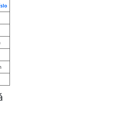
slo
m
h
á