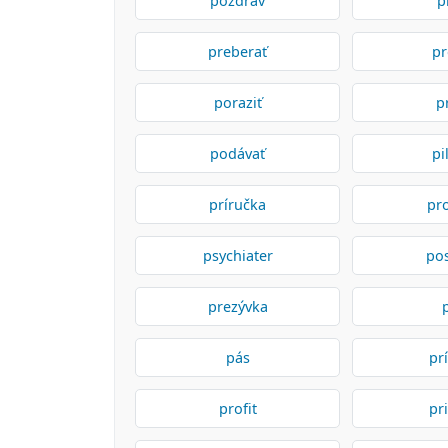
pozdrav
p
preberať
pr
poraziť
p
podávať
pi
príručka
pr
psychiater
pos
prezývka
pás
pr
profit
pr