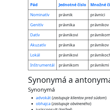
Pád
Jednotné
číslo
Množné čí
Nominatív
právnik
právnici
Genitív
právnika
právnikov
Datív
právnikovi
právniko
Akuzatív
právnika
právnikov
Lokál
právnikovi
právnikoc
Inštrumentál
právnikom
právnikmi
synonymá a antonym
Synonymá
advokát
(
zastupuje klientov pred súdom
)
obhajca
(
zastupuje obvineného
)
jurisconsult (
knižné
)