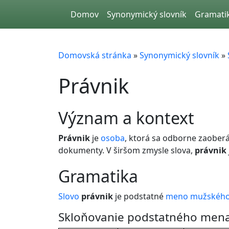
Skip to main content
Domov
Synonymický slovník
Gramati
Domovská stránka
»
Synonymický slovník
»
Právnik
význam a kontext
Právnik
je
osoba
, ktorá sa odborne zaoberá
dokumenty. V širšom zmysle slova,
právnik
gramatika
Slovo
právnik
je podstatné
meno
mužského
Skloňovanie podstatného mena