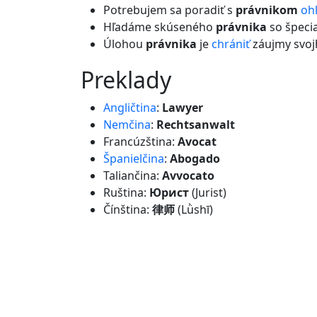
Potrebujem sa poradiť s
právnikom
oh
Hľadáme skúseného
právnika
so špeci
Úlohou
právnika
je
chrániť
záujmy svojh
preklady
Angličtina
:
Lawyer
Nemčina
:
Rechtsanwalt
Francúzština:
Avocat
Španielčina
:
Abogado
Taliančina:
Avvocato
Ruština:
Юрист
(Jurist)
Čínština:
律师
(Lǜshī)