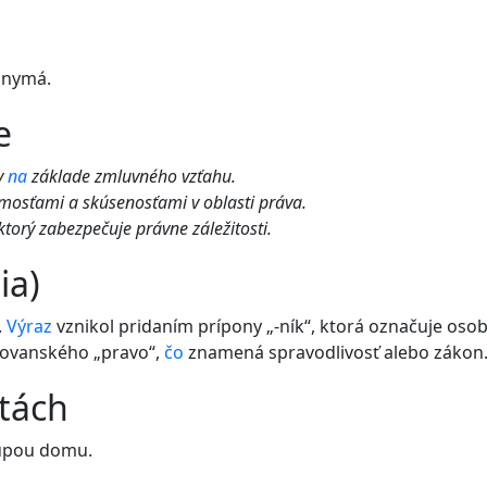
onymá.
e
y
na
základe zmluvného vzťahu.
mosťami a skúsenosťami v oblasti práva.
ktorý zabezpečuje právne záležitosti.
ia)
.
Výraz
vznikol pridaním prípony „-ník“, ktorá označuje os
lovanského „pravo“,
čo
znamená spravodlivosť alebo zákon
etách
úpou domu.