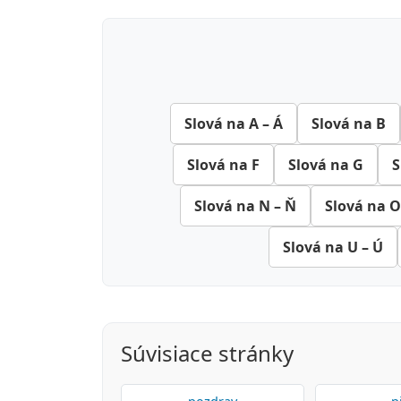
Slová na A – Á
Slová na B
Slová na F
Slová na G
S
Slová na N – Ň
Slová na O
Slová na U – Ú
Súvisiace stránky