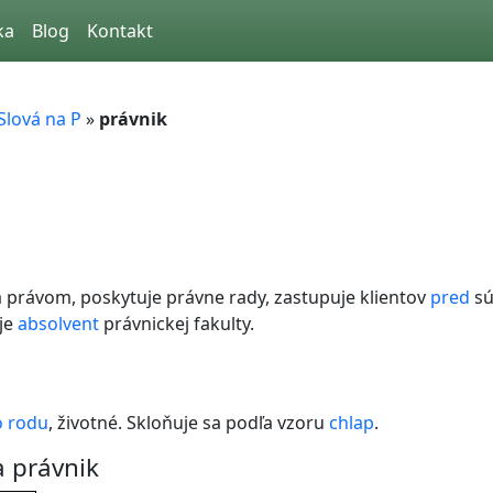
ka
Blog
Kontakt
Slová na P
»
právnik
 právom, poskytuje právne rady, zastupuje klientov
pred
sú
je
absolvent
právnickej fakulty.
 rodu
, životné. Skloňuje sa podľa vzoru
chlap
.
 právnik