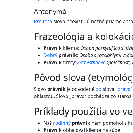
Antonymá
Pre
toto
slovo neexistujú bežné priame ant
frazeológia a kolokáci
Právnik
klienta:
Osoba poskytujúca služb
Dobrý
právnik
:
Osoba s rozsiahlymi vedo
Právnik
firmy:
Zamestnanec
spoločnosti, 
pôvod slova (etymológ
Slovo
právnik
je odvodené
od
slova „
právo
“
oblasťou. Slovo „právo“ pochádza zo staros
príklady použitia vo v
Náš
rodinný
právnik
nám pomohol s k
Právnik
obhajoval klienta na súde.