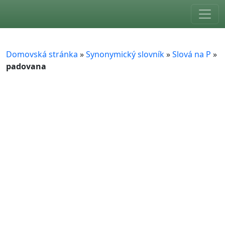
Skip to main content
Domovská stránka
»
Synonymický slovník
»
Slová na P
»
padovana