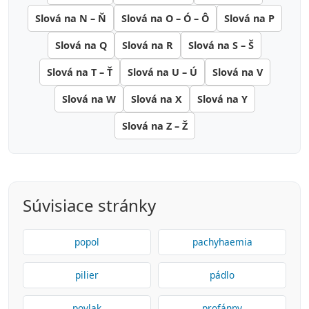
Slová na N – Ň
Slová na O – Ó – Ô
Slová na P
Slová na Q
Slová na R
Slová na S – Š
Slová na T – Ť
Slová na U – Ú
Slová na V
Slová na W
Slová na X
Slová na Y
Slová na Z – Ž
Súvisiace stránky
popol
pachyhaemia
pilier
pádlo
povlak
profánny