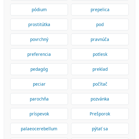
pódium
prepelica
prostitútka
pod
povrchný
pravnúča
preferencia
potlesk
pedagóg
preklad
peciar
počítač
parochňa
pozvánka
príspevok
Prešporok
palaeocerebellum
pýtať sa