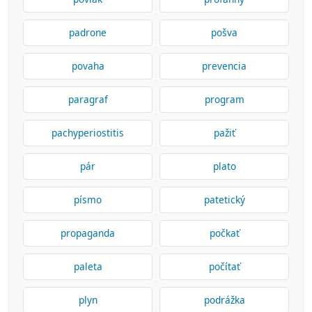
padrone
pošva
povaha
prevencia
paragraf
program
pachyperiostitis
pažiť
pár
plato
písmo
patetický
propaganda
počkať
paleta
počítať
plyn
podrážka