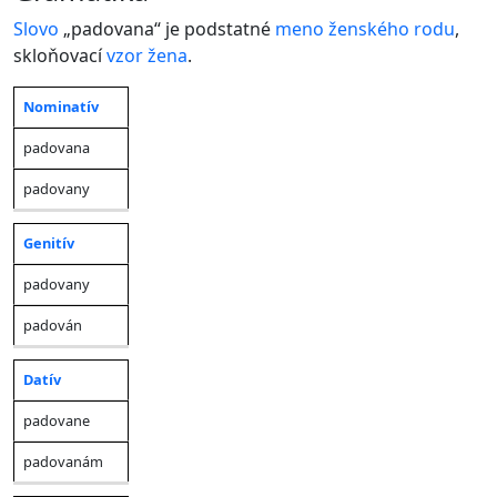
Slovo
„padovana“ je podstatné
meno
ženského rodu
,
skloňovací
vzor
žena
.
Nominatív
Jednotné
Množné
Pád
číslo
číslo
padovana
padovany
Genitív
padovany
padován
Datív
padovane
padovanám