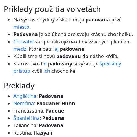
príklady použitia vo vetách
Na výstave hydiny získala moja
padovana
prvé
miesto
.
Padovana
je obľúbená pre svoju krásnu chocholku.
Chovateľ
sa špecializuje na chov vzácnych plemien,
medzi
ktoré patrí
aj
padovana
.
Kúpili sme si novú
padovanu
do nášho kŕdľa.
Starostlivosť
o
padovany
si vyžaduje
špeciálny
prístup
kvôli
ich
chocholke.
preklady
Angličtina
:
Padovana
Nemčina
:
Paduaner Huhn
Francúzština:
Padoue
Španielčina
:
Paduana
Taliančina:
Padovana
Ruština:
Падуан