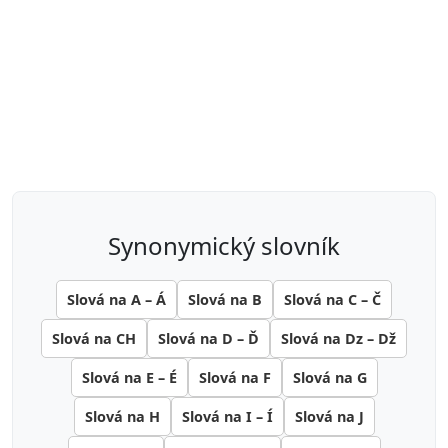
synonymický slovník
Slová na A – Á
Slová na B
Slová na C – Č
Slová na CH
Slová na D – Ď
Slová na Dz – Dž
Slová na E – É
Slová na F
Slová na G
Slová na H
Slová na I – Í
Slová na J