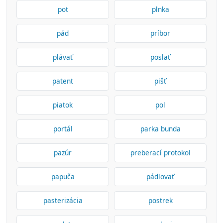
pot
plnka
pád
príbor
plávať
poslať
patent
pišť
piatok
pol
portál
parka bunda
pazúr
preberací protokol
papuča
pádlovať
pasterizácia
postrek