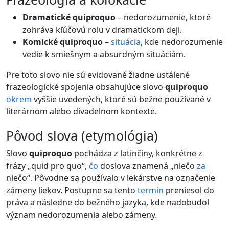
Dramatické quiproquo
– nedorozumenie, ktoré
zohráva kľúčovú rolu v dramatickom deji.
Komické quiproquo
–
situácia
, kde nedorozumenie
vedie k smiešnym a absurdným situáciám.
Pre toto slovo nie sú evidované žiadne ustálené
frazeologické spojenia obsahujúce slovo
quiproquo
okrem
vyššie uvedených, ktoré sú bežne používané v
literárnom alebo divadelnom kontexte.
pôvod slova (etymológia)
Slovo
quiproquo
pochádza z latinčiny, konkrétne z
frázy „quid pro quo“,
čo
doslova znamená „niečo
za
niečo“. Pôvodne sa používalo v lekárstve na označenie
zámeny liekov. Postupne sa tento
termín
preniesol do
práva a následne do bežného jazyka, kde nadobudol
význam nedorozumenia alebo zámeny.