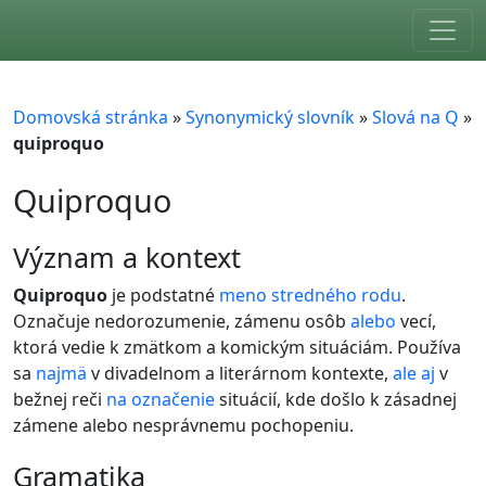
Skip to main content
Domovská stránka
»
Synonymický slovník
»
Slová na Q
»
quiproquo
Quiproquo
význam a kontext
Quiproquo
je podstatné
meno
stredného rodu
.
Označuje nedorozumenie, zámenu osôb
alebo
vecí,
ktorá vedie k zmätkom a komickým situáciám. Používa
sa
najmä
v divadelnom a literárnom kontexte,
ale
aj
v
bežnej reči
na
označenie
situácií, kde došlo k zásadnej
zámene alebo nesprávnemu pochopeniu.
gramatika