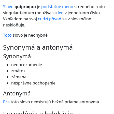
Slovo
quiproquo
je
podstatné meno
stredného rodu,
singular tantum (používa sa
len
v jednotnom čísle).
Vzhľadom na svoj
cudzí
pôvod
sa v slovenčine
neskloňuje.
Toto
slovo je neohybné.
synonymá a antonymá
Synonymá
nedorozumenie
zmätok
zámena
nesprávne pochopenie
Antonymá
Pre
toto slovo neexistujú bežné priame antonymá.
frazeológia a kolokácie