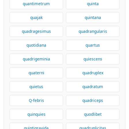
quantimetrum
quinta
quajak
quintana
quadragesimus
quadrangularis
quotidiana
quartus
quadrigeminia
quiescens
quaterni
quadruplex
quietus
quadratum
Q-febris
quadriceps
quinquies
quodlibet
quintigravida
quadruplicitas