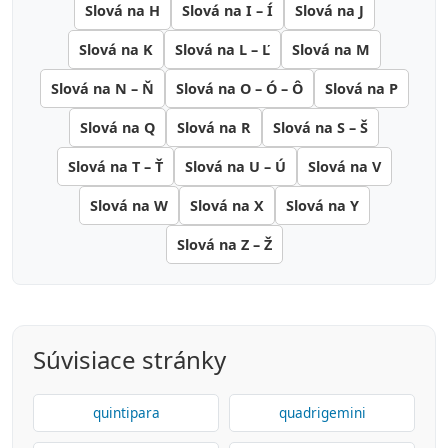
Slová na H
Slová na I – Í
Slová na J
Slová na K
Slová na L – Ľ
Slová na M
Slová na N – Ň
Slová na O – Ó – Ô
Slová na P
Slová na Q
Slová na R
Slová na S – Š
Slová na T – Ť
Slová na U – Ú
Slová na V
Slová na W
Slová na X
Slová na Y
Slová na Z – Ž
Súvisiace stránky
quintipara
quadrigemini