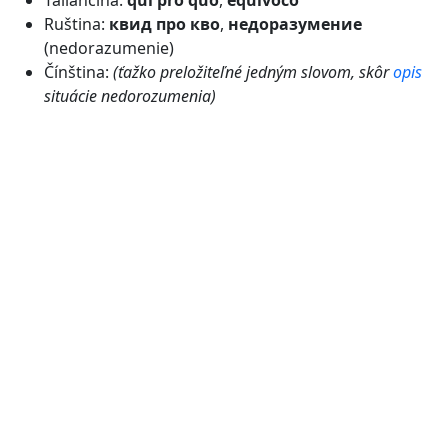
Taliančina:
qui pro quo
,
equivoco
Ruština:
квид про кво
,
недоразумение
(nedorazumenie)
Čínština:
(ťažko preložiteľné jedným slovom, skôr
opis
situácie nedorozumenia)