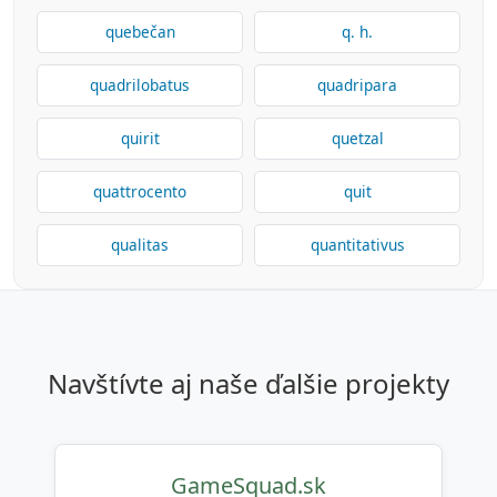
quebečan
q. h.
quadrilobatus
quadripara
quirit
quetzal
quattrocento
quit
qualitas
quantitativus
navštívte aj naše ďalšie projekty
GameSquad.sk