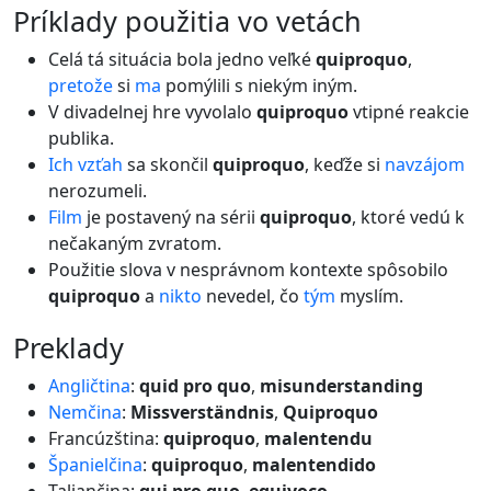
príklady použitia vo vetách
Celá tá situácia bola jedno veľké
quiproquo
,
pretože
si
ma
pomýlili s niekým iným.
V divadelnej hre vyvolalo
quiproquo
vtipné reakcie
publika.
Ich
vzťah
sa skončil
quiproquo
, keďže si
navzájom
nerozumeli.
Film
je postavený na sérii
quiproquo
, ktoré vedú k
nečakaným zvratom.
Použitie slova v nesprávnom kontexte spôsobilo
quiproquo
a
nikto
nevedel, čo
tým
myslím.
preklady
Angličtina
:
quid pro quo
,
misunderstanding
Nemčina
:
Missverständnis
,
Quiproquo
Francúzština:
quiproquo
,
malentendu
Španielčina
:
quiproquo
,
malentendido