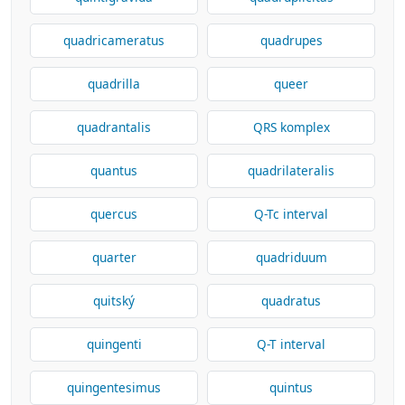
quadricameratus
quadrupes
quadrilla
queer
quadrantalis
QRS komplex
quantus
quadrilateralis
quercus
Q-Tc interval
quarter
quadriduum
quitský
quadratus
quingenti
Q-T interval
quingentesimus
quintus