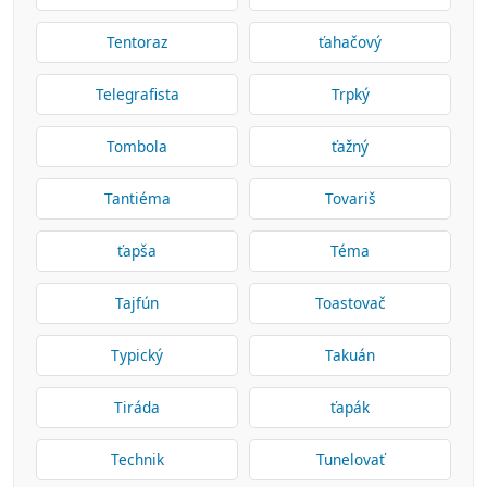
Tentoraz
ťahačový
Telegrafista
Trpký
Tombola
ťažný
Tantiéma
Tovariš
ťapša
Téma
Tajfún
Toastovač
Typický
Takuán
Tiráda
ťapák
Technik
Tunelovať