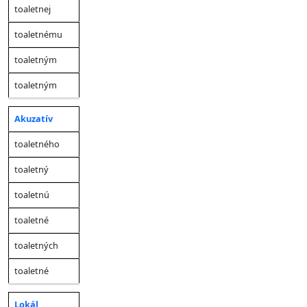
toaletnej
toaletnému
toaletným
toaletným
Akuzatív
toaletného
toaletný
toaletnú
toaletné
toaletných
toaletné
Lokál