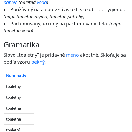
papier
, toaletná
voda
)
Používaný na alebo v súvislosti s osobnou hygienou.
(napr. toaletné mydlo, toaletné potreby)
Parfumovaný; určený na parfumovanie tela.
(napr.
toaletná voda)
gramatika
Slovo „toaletný“ je prídavné
meno
akostné. Skloňuje sa
podľa vzoru
pekný
.
Nominatív
Mno
Rod
Rod
Rod
Rod
číslo
Pád
mužský
mužský
toaletný
ženský
stredný
(muž
(životný)
(neživotný)
živo
toaletný
toaletná
toaletné
toaletní