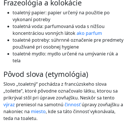
frazeológia a kolokácie
toaletný papier: papier určený na použitie po
vykonaní potreby
toaletná voda: parfumovaná voda s nižšou
koncentráciou vonných látok
ako
parfum
toaletné potreby: súhrnné označenie pre predmety
používané pri osobnej hygiene
toaletné mydlo: mydlo určené na umývanie rúk a
tela
pôvod slova (etymológia)
Slovo „toaletný“ pochádza z francúzskeho slova
„toilette“, ktoré pôvodne označovalo látku, ktorou sa
prikrýval stôl pri úprave zovňajšku. Neskôr sa tento
výraz
preniesol na samotnú
činnosť
úpravy zovňajšku a
nakoniec na
miesto
, kde sa táto činnosť vykonávala,
teda na toaletu.