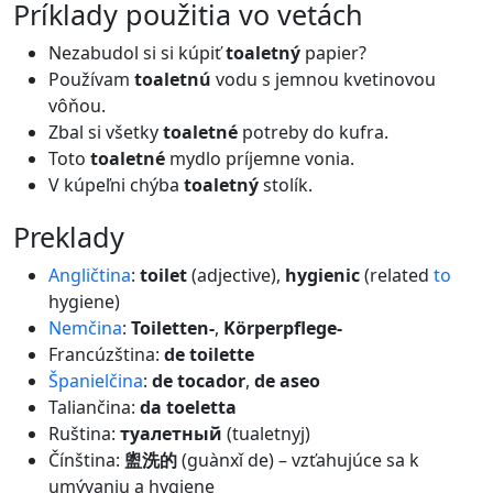
príklady použitia vo vetách
Nezabudol si si kúpiť
toaletný
papier?
Používam
toaletnú
vodu s jemnou kvetinovou
vôňou.
Zbal si všetky
toaletné
potreby do kufra.
Toto
toaletné
mydlo príjemne vonia.
V kúpeľni chýba
toaletný
stolík.
preklady
Angličtina
:
toilet
(adjective),
hygienic
(related
to
hygiene)
Nemčina
:
Toiletten-
,
Körperpflege-
Francúzština:
de toilette
Španielčina
:
de tocador
,
de aseo
Taliančina:
da toeletta
Ruština:
туалетный
(tualetnyj)
Čínština:
盥洗的
(guànxǐ de) – vzťahujúce sa k
umývaniu a hygiene