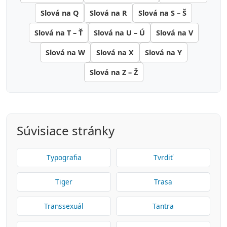
Slová na Q
Slová na R
Slová na S – Š
Slová na T – Ť
Slová na U – Ú
Slová na V
Slová na W
Slová na X
Slová na Y
Slová na Z – Ž
Súvisiace stránky
Typografia
Tvrdiť
Tiger
Trasa
Transsexuál
Tantra