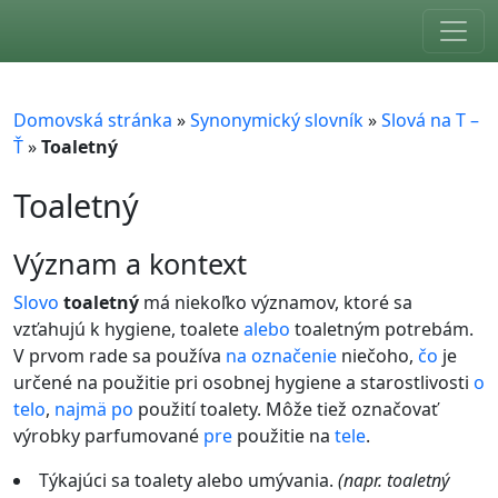
Skip to main content
Domovská stránka
»
Synonymický slovník
»
Slová na T –
Ť
»
Toaletný
Toaletný
význam a kontext
Slovo
toaletný
má niekoľko významov, ktoré sa
vzťahujú k hygiene, toalete
alebo
toaletným potrebám.
V prvom rade sa používa
na
označenie
niečoho,
čo
je
určené na použitie pri osobnej hygiene a starostlivosti
o
telo
,
najmä
po
použití toalety. Môže tiež označovať
výrobky parfumované
pre
použitie na
tele
.
Týkajúci sa toalety alebo umývania.
(napr. toaletný