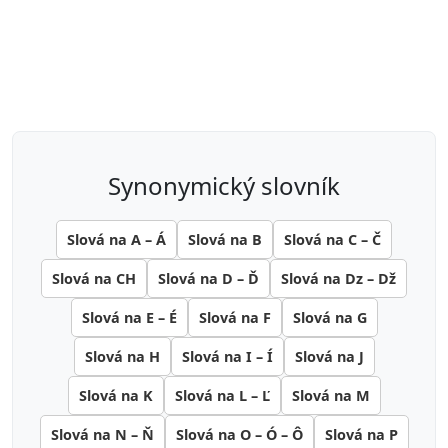
synonymický slovník
Slová na A – Á
Slová na B
Slová na C – Č
Slová na CH
Slová na D – Ď
Slová na Dz – Dž
Slová na E – É
Slová na F
Slová na G
Slová na H
Slová na I – Í
Slová na J
Slová na K
Slová na L – Ľ
Slová na M
Slová na N – Ň
Slová na O – Ó – Ô
Slová na P