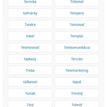
Termika
Trblietať
ťuťmácky
Tempera
Tundra
Tonizovať
ťukať
Templár
Telefonovať
Telekomunikácia
ťapkavý
Tercián
Treba
Telemarketing
ťažkavieť
ťapuš
Tuniak
Trestný
Titul
Tuhnúť