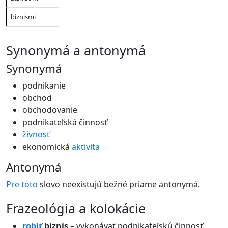
biznismi
synonymá a antonymá
Synonymá
podnikanie
obchod
obchodovanie
podnikateľská činnosť
živnosť
ekonomická
aktivita
Antonymá
Pre
toto
slovo neexistujú bežné priame antonymá.
frazeológia a kolokácie
robiť
biznis
– vykonávať podnikateľskú činnosť