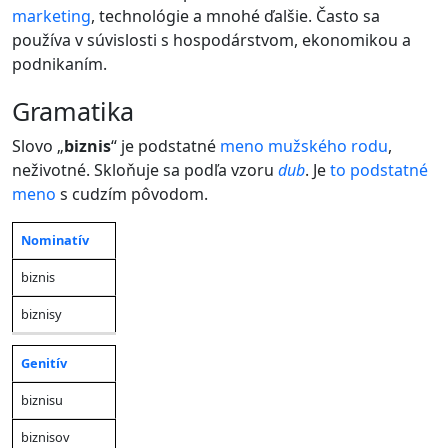
marketing
, technológie a mnohé ďalšie. Často sa
používa v súvislosti s hospodárstvom, ekonomikou a
podnikaním.
gramatika
Slovo „
biznis
“ je podstatné
meno
mužského rodu
,
neživotné. Skloňuje sa podľa vzoru
dub
. Je
to
podstatné
meno
s cudzím pôvodom.
Nominatív
Jednotné
Množné
Pád
číslo
číslo
biznis
biznisy
Genitív
biznisu
biznisov