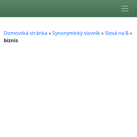
Skip to main content
Domovská stránka
»
Synonymický slovník
»
Slová na B
»
biznis