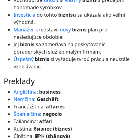
Rozhodol sa
založiť
si
vlastný
biznis
s predajom
handmade výrobkov.
Investícia
do tohto
biznisu
sa ukázala ako veľmi
výhodná.
Manažér
predstavil
nový
biznis
plán pre
nasledujúce obdobie.
Jej
biznis
sa zameriava na poskytovanie
poradenských služieb malým firmám.
Úspešný
biznis
si vyžaduje tvrdú prácu a neustále
vzdelávanie.
preklady
Angličtina
:
business
Nemčina
:
Geschäft
Francúzština:
affaires
Španielčina
:
negocio
Taliančina:
affari
Ruština:
бизнес (biznes)
Čínština:
商业 (shāngyè)