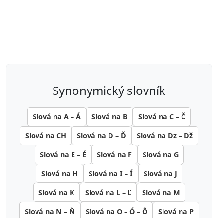
synonymický slovník
Slová na A – Á
Slová na B
Slová na C – Č
Slová na CH
Slová na D – Ď
Slová na Dz – Dž
Slová na E – É
Slová na F
Slová na G
Slová na H
Slová na I – Í
Slová na J
Slová na K
Slová na L – Ľ
Slová na M
Slová na N – Ň
Slová na O – Ó – Ô
Slová na P