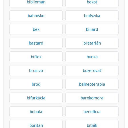
biblioman
bekot
bahnisko
biofyzika
bek
biliard
bastard
bretarián
biftek
bunka
brusivo
buzerovať
brod
balneoterapia
bifurkácia
barokomora
bobuľa
benefícia
boritan
bitník