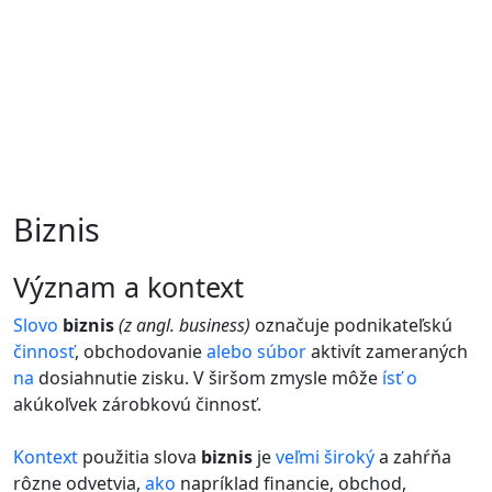
Biznis
význam a kontext
Slovo
biznis
(z angl. business)
označuje podnikateľskú
činnosť
, obchodovanie
alebo
súbor
aktivít zameraných
na
dosiahnutie zisku. V širšom zmysle môže
ísť
o
akúkoľvek zárobkovú činnosť.
Kontext
použitia slova
biznis
je
veľmi
široký
a zahŕňa
rôzne odvetvia,
ako
napríklad financie, obchod,