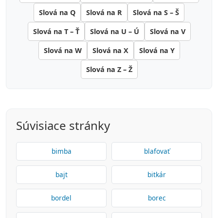
Slová na Q
Slová na R
Slová na S – Š
Slová na T – Ť
Slová na U – Ú
Slová na V
Slová na W
Slová na X
Slová na Y
Slová na Z – Ž
Súvisiace stránky
bimba
blafovať
bajt
bitkár
bordel
borec