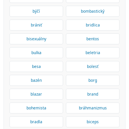
býčí
bombastický
brániť
bridlica
bisexuálny
bentos
bulka
beletria
besa
bolesť
bazén
borg
blazar
brand
bohemista
bráhmanizmus
bradla
biceps