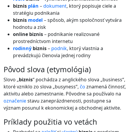
biznis
plán
–
dokument
, ktorý popisuje ciele a
stratégiu podnikania
biznis
model
– spôsob, akým spoločnosť vytvára
hodnotu a zisk
online biznis
– podnikanie realizované
prostredníctvom internetu
rodinný
biznis
–
podnik
, ktorý vlastnia a
prevádzkujú členovia jednej rodiny
pôvod slova (etymológia)
Slovo „
biznis
“ pochádza z anglického slova „business“,
ktoré vzniklo zo slova „busyness“,
čo
znamená činnosť,
aktivitu alebo zamestnanie. Pôvodne sa používalo na
označenie
stavu zaneprázdnenosti, postupne sa
význam posunul k ekonomickej a obchodnej aktivite.
príklady použitia vo vetách