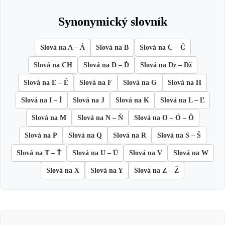
synonymický slovník
Slová na A – Á
Slová na B
Slová na C – Č
Slová na CH
Slová na D – Ď
Slová na Dz – Dž
Slová na E – É
Slová na F
Slová na G
Slová na H
Slová na I – Í
Slová na J
Slová na K
Slová na L – Ľ
Slová na M
Slová na N – Ň
Slová na O – Ó – Ô
Slová na P
Slová na Q
Slová na R
Slová na S – Š
Slová na T – Ť
Slová na U – Ú
Slová na V
Slová na W
Slová na X
Slová na Y
Slová na Z – Ž