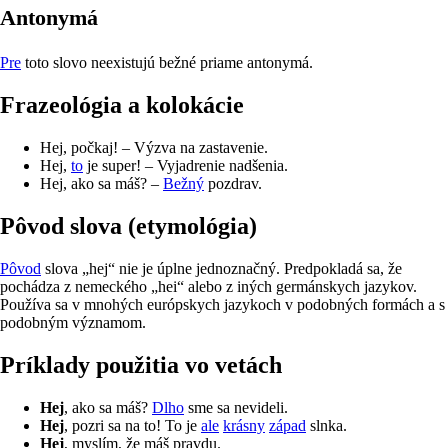
Antonymá
Pre
toto slovo neexistujú bežné priame antonymá.
frazeológia a kolokácie
Hej, počkaj! – Výzva na zastavenie.
Hej,
to
je super! – Vyjadrenie nadšenia.
Hej, ako sa máš? –
Bežný
pozdrav.
pôvod slova (etymológia)
Pôvod
slova „hej“ nie je úplne jednoznačný. Predpokladá sa, že
pochádza z nemeckého „hei“ alebo z iných germánskych jazykov.
Používa sa v mnohých európskych jazykoch v podobných formách a s
podobným významom.
príklady použitia vo vetách
Hej
, ako sa máš?
Dlho
sme sa nevideli.
Hej
, pozri sa na to! To je
ale
krásny
západ
slnka.
Hej
, myslím, že máš pravdu.