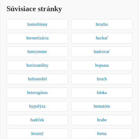
Súvisiace stránky
homofónny
hrozba
hermetizácia
huckať
henrymeter
hudrovať
horizontálny
hopsasa
heliomobil
hruch
heterogónia
húska
hypofýza
hematóm
hadrček
hrabe
hrozný
hiena