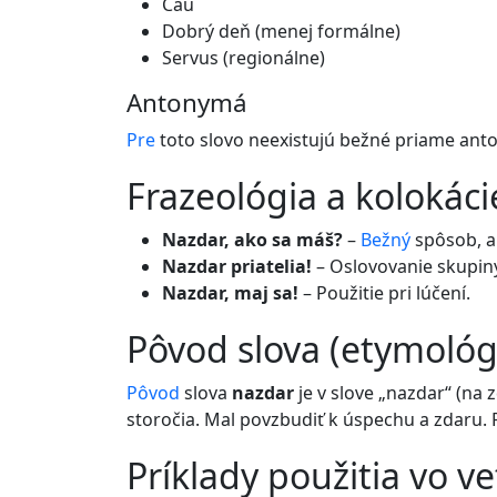
Čau
Dobrý deň (menej formálne)
Servus (regionálne)
Antonymá
Pre
toto slovo neexistujú bežné priame ant
frazeológia a kolokáci
Nazdar, ako sa máš?
–
Bežný
spôsob, 
Nazdar priatelia!
– Oslovovanie skupiny
Nazdar, maj sa!
– Použitie pri lúčení.
pôvod slova (etymológ
Pôvod
slova
nazdar
je v slove „nazdar“ (na
storočia. Mal povzbudiť k úspechu a zdaru. 
príklady použitia vo v