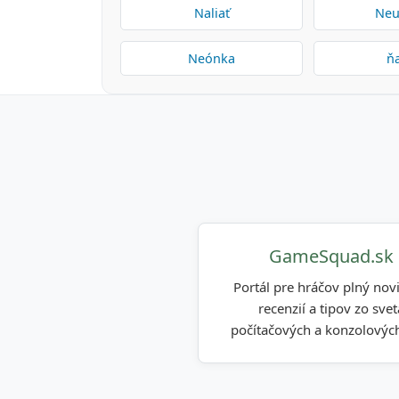
Naliať
Neu
Neónka
ň
GameSquad.sk
Portál pre hráčov plný novi
recenzií a tipov zo svet
počítačových a konzolových