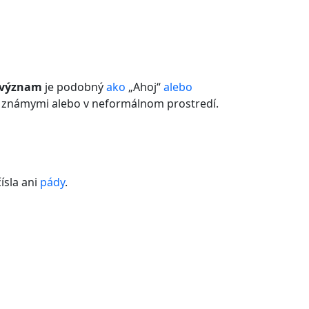
 význam
je podobný
ako
„Ahoj“
alebo
, známymi alebo v neformálnom prostredí.
čísla ani
pády
.