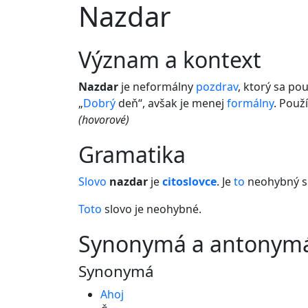
Nazdar
význam a kontext
Nazdar
je neformálny
pozdrav
, ktorý sa po
„
Dobrý
deň“, avšak je menej
formálny
. Použ
(hovorové)
gramatika
Slovo
nazdar
je
citoslovce
. Je
to
neohybný s
Toto
slovo je neohybné.
synonymá a antonym
Synonymá
Ahoj