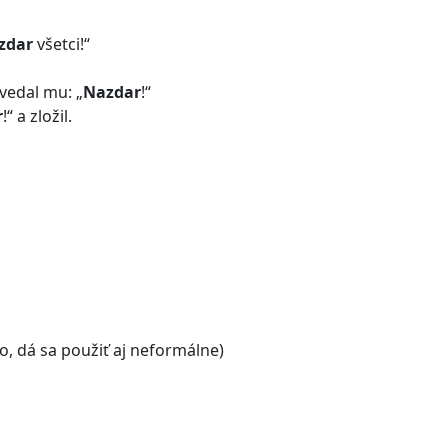
zdar
všetci!“
vedal mu: „
Nazdar
!“
r
!“ a zložil.
lo, dá sa použiť aj neformálne)