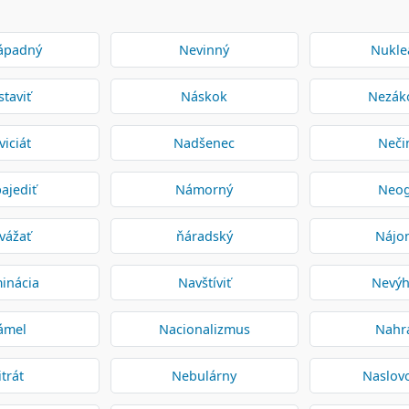
ápadný
Nevinný
Nukle
taviť
Náskok
Nezák
iciát
Nadšenec
Neči
ajediť
Námorný
Neo
vážať
ňáradský
Nájo
inácia
Navštíviť
Nevý
ámel
Nacionalizmus
Nahr
itrát
Nebulárny
Naslov