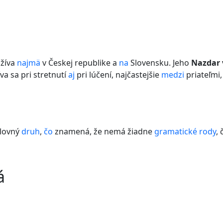
užíva
najmä
v Českej republike a
na
Slovensku. Jeho
Nazdar
íva sa pri stretnutí
aj
pri lúčení, najčastejšie
medzi
priateľmi
lovný
druh
,
čo
znamená, že nemá žiadne
gramatické rody
, 
á