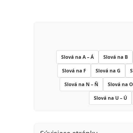
Slová na A – Á
Slová na B
Slová na F
Slová na G
S
Slová na N – Ň
Slová na O
Slová na U – Ú