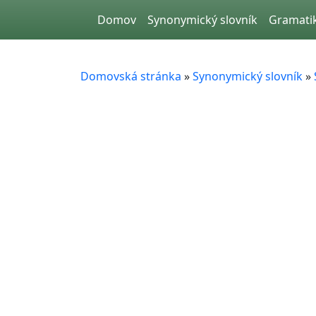
Skip to main content
Domov
Synonymický slovník
Gramati
Domovská stránka
»
Synonymický slovník
»