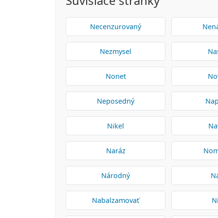
Súvisiace stránky
Necenzurovaný
Nen
Nezmysel
Nas
Nonet
Nov
Neposedný
Nap
Nikel
Na
Naráz
Nom
Národný
N
Nabalzamovať
N