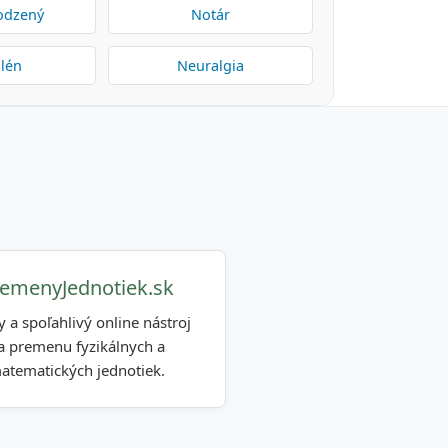
odzený
Notár
alén
Neuralgia
emenyJednotiek.sk
y a spoľahlivý online nástroj
a premenu fyzikálnych a
atematických jednotiek.