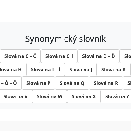
synonymický slovník
Slová na C – Č
Slová na CH
Slová na D – Ď
Sl
lová na H
Slová na I – Í
Slová na J
Slová na K
 – Ó – Ô
Slová na P
Slová na Q
Slová na R
S
Slová na V
Slová na W
Slová na X
Slová na Y