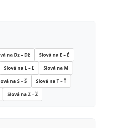
ová na Dz – Dž
Slová na E – É
Slová na L – Ľ
Slová na M
lová na S – Š
Slová na T – Ť
Slová na Z – Ž