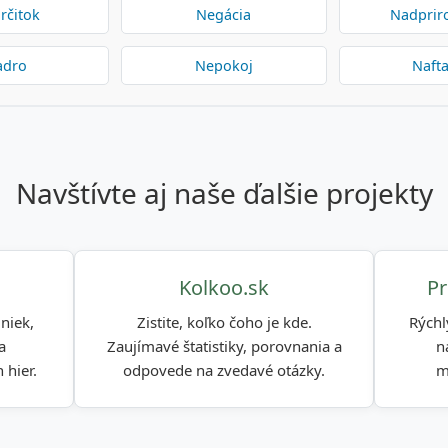
rčitok
Negácia
Nadprir
adro
Nepokoj
Naft
navštívte aj naše ďalšie projekty
Kolkoo.sk
Pr
niek,
Zistite, koľko čoho je kde.
Rýchl
a
Zaujímavé štatistiky, porovnania a
n
 hier.
odpovede na zvedavé otázky.
m