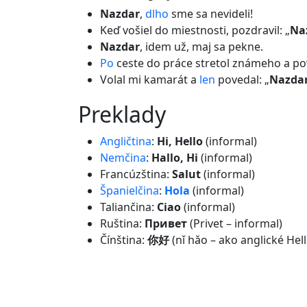
Nazdar
,
dlho
sme sa nevideli!
Keď vošiel do miestnosti, pozdravil: „
Na
Nazdar
, idem už, maj sa pekne.
Po
ceste do práce stretol známeho a po
Volal mi kamarát a
len
povedal: „
Nazda
preklady
Angličtina
:
Hi, Hello
(informal)
Nemčina
:
Hallo, Hi
(informal)
Francúzština:
Salut
(informal)
Španielčina
:
Hola
(informal)
Taliančina:
Ciao
(informal)
Ruština:
Привет
(Privet – informal)
Čínština:
你好
(nǐ hǎo – ako anglické Hel