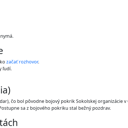
onymá.
e
ako
začať
rozhovor
.
 ľudí.
ia)
 zdar), čo bol pôvodne bojový pokrik Sokolskej organizácie
Postupne sa z bojového pokriku stal bežný pozdrav.
etách