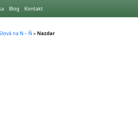
ka
Blog
Kontakt
Slová na N – Ň
»
Nazdar