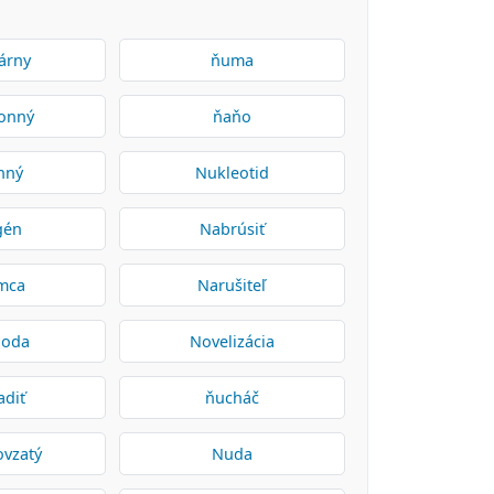
árny
ňuma
onný
ňaňo
nný
Nukleotid
gén
Nabrúsiť
mca
Narušiteľ
hoda
Novelizácia
adiť
ňucháč
ovzatý
Nuda