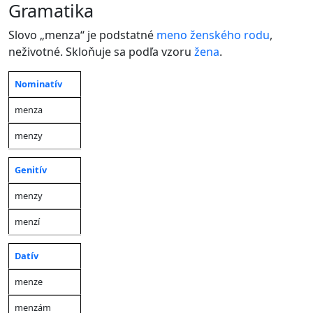
gramatika
Slovo „menza“ je podstatné
meno
ženského rodu
,
neživotné. Skloňuje sa podľa vzoru
žena
.
Nominatív
Jednotné
Množné
Pád
číslo
číslo
menza
menzy
Genitív
menzy
menzí
Datív
menze
menzám