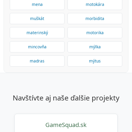
mena
motokára
muškát
morbidita
materinský
motorika
mincovňa
mýlka
madras
mýtus
navštívte aj naše ďalšie projekty
GameSquad.sk