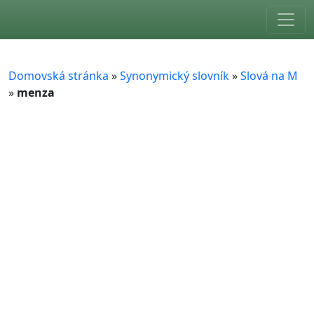
Skip to main content
Domovská stránka
»
Synonymický slovník
»
Slová na M
»
menza