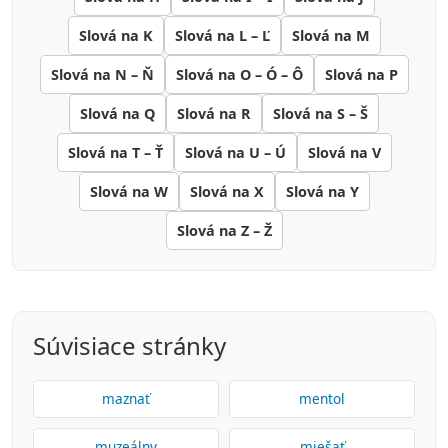
Slová na K
Slová na L – Ľ
Slová na M
Slová na N – Ň
Slová na O – Ó – Ô
Slová na P
Slová na Q
Slová na R
Slová na S – Š
Slová na T – Ť
Slová na U – Ú
Slová na V
Slová na W
Slová na X
Slová na Y
Slová na Z – Ž
Súvisiace stránky
maznať
mentol
muzeálny
miešať