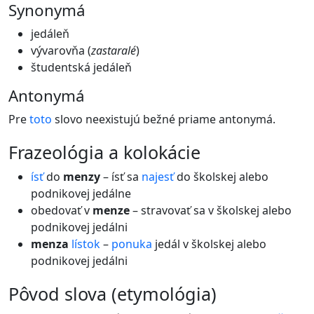
Synonymá
jedáleň
vývarovňa (
zastaralé
)
študentská jedáleň
Antonymá
Pre
toto
slovo neexistujú bežné priame antonymá.
frazeológia a kolokácie
ísť
do
menzy
– ísť sa
najesť
do školskej alebo
podnikovej jedálne
obedovať v
menze
– stravovať sa v školskej alebo
podnikovej jedálni
menza
lístok
–
ponuka
jedál v školskej alebo
podnikovej jedálni
pôvod slova (etymológia)