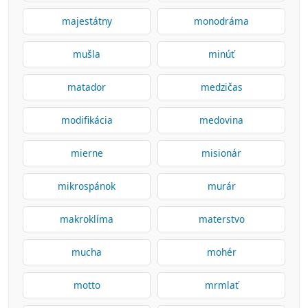
majestátny
monodráma
mušla
minúť
matador
medzičas
modifikácia
medovina
mierne
misionár
mikrospánok
murár
makroklíma
materstvo
mucha
mohér
motto
mrmlať