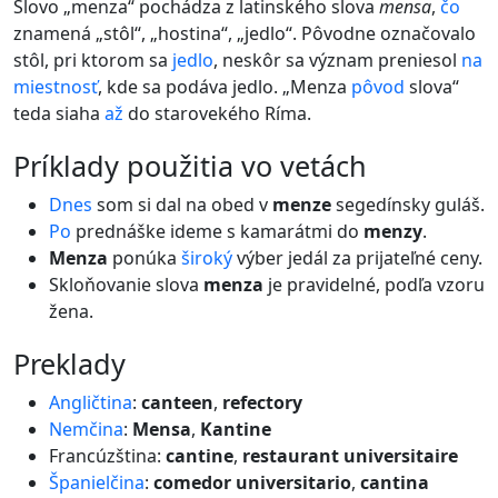
Slovo „menza“ pochádza z latinského slova
mensa
,
čo
znamená „stôl“, „hostina“, „jedlo“. Pôvodne označovalo
stôl, pri ktorom sa
jedlo
, neskôr sa význam preniesol
na
miestnosť
, kde sa podáva jedlo. „Menza
pôvod
slova“
teda siaha
až
do starovekého Ríma.
príklady použitia vo vetách
Dnes
som si dal na obed v
menze
segedínsky guláš.
Po
prednáške ideme s kamarátmi do
menzy
.
Menza
ponúka
široký
výber jedál za prijateľné ceny.
Skloňovanie slova
menza
je pravidelné, podľa vzoru
žena.
preklady
Angličtina
:
canteen
,
refectory
Nemčina
:
Mensa
,
Kantine
Francúzština:
cantine
,
restaurant universitaire
Španielčina
:
comedor universitario
,
cantina