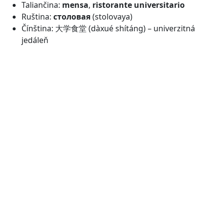
Taliančina:
mensa
,
ristorante universitario
Ruština:
столовая
(stolovaya)
Čínština: 大学食堂 (dàxué shítáng) – univerzitná
jedáleň