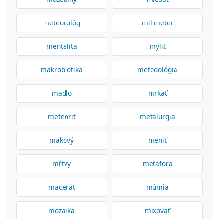
meteorológ
milimeter
mentalita
mýliť
makrobiotika
metodológia
madlo
mrkať
meteorit
metalurgia
makový
meniť
mŕtvy
metafora
macerát
múmia
mozaika
mixovať