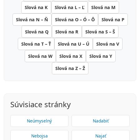
Slová na K
Slová na L – Ľ
Slová na M
Slová na N – Ň
Slová na O – Ó – Ô
Slová na P
Slová na Q
Slová na R
Slová na S – Š
Slová na T – Ť
Slová na U – Ú
Slová na V
Slová na W
Slová na X
Slová na Y
Slová na Z – Ž
Súvisiace stránky
Neúmyselný
Nadabiť
Nebojsa
Najať