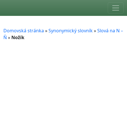
Skip to main content
Domovská stránka
»
Synonymický slovník
»
Slová na N –
Ň
»
Nožík