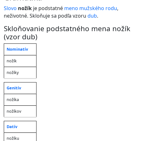
Slovo
nožík
je podstatné
meno
mužského rodu
,
neživotné. Skloňuje sa podľa vzoru
dub
.
Skloňovanie podstatného mena nožík
(vzor dub)
Nominatív
Jednotné
Množné
Pád
číslo
číslo
nožík
nožíky
Genitív
nožíka
nožíkov
Datív
nožíku