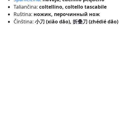
Taliančina:
coltellino, coltello tascabile
Ruština:
ножик, перочинный нож
Čínština:
小刀 (xiǎo dāo), 折叠刀 (zhédié dāo)