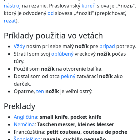
nástroj
na rezanie. Praslovanský
koreň
slova je „*nozъ“,
ktorý je odvodený
od
slovesa „*noziti“ (prepichovať,
rezať
).
príklady použitia vo vetách
Vždy
nosím pri sebe malý
nožík
pre
prípad
potreby.
Stratil som svoj
obľúbený
vreckový
nožík
počas
túry.
Použil som
nožík
na otvorenie balíka.
Dostal som od otca
pekný
zatvárací
nožík
ako
darček.
Opatrne,
ten
nožík
je veľmi ostrý.
preklady
Angličtina
:
small knife, pocket knife
Nemčina
:
Taschenmesser, kleines Messer
Francúzština:
petit couteau, couteau de poche
Španielčina
:
navaja, cuchillo pequeño