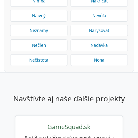
Nimba
Nakričať
Naivný
Nevôľa
Neznámy
Narysovať
Nečlen
Nadávka
Nečistota
Nona
navštívte aj naše ďalšie projekty
GameSquad.sk
Portál pre hráčov plný noviniek, recenzií a