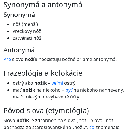
synonymá a antonymá
Synonymá
nôž (menší)
vreckový nôž
zatvárací nôž
Antonymá
Pre
slovo
nožík
neexistujú bežné priame antonymá.
frazeológia a kolokácie
ostrý ako
nožík
–
veľmi
ostrý
mať
nožík
na niekoho –
byť
na niekoho nahnevaný,
mať s niekým nevybavené účty.
pôvod slova (etymológia)
Slovo
nožík
je zdrobnenina slova „nôž“. Slovo „nôž“
pochádza zo staroslovanského „nožь“,
čo
znamenalo