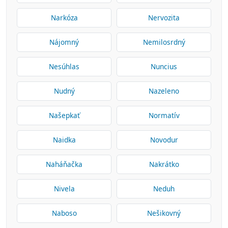
Narkóza
Nervozita
Nájomný
Nemilosrdný
Nesúhlas
Nuncius
Nudný
Nazeleno
Našepkať
Normatív
Naidka
Novodur
Naháňačka
Nakrátko
Nivela
Neduh
Naboso
Nešikovný