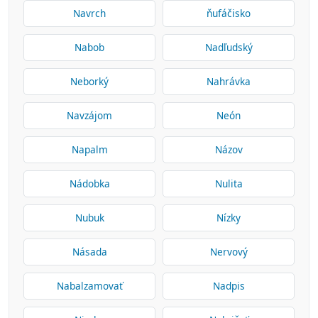
Navrch
ňufáčisko
Nabob
Nadľudský
Neborký
Nahrávka
Navzájom
Neón
Napalm
Názov
Nádobka
Nulita
Nubuk
Nízky
Násada
Nervový
Nabalzamovať
Nadpis