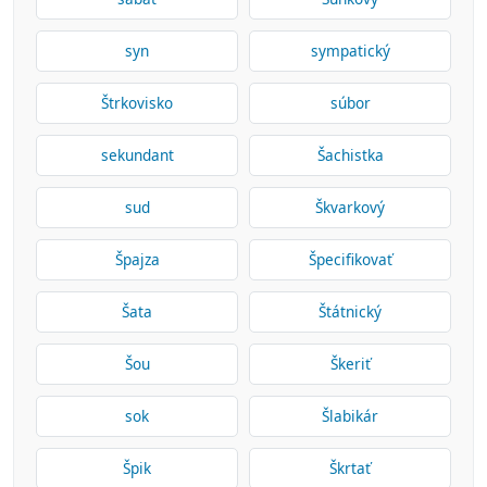
syn
sympatický
Štrkovisko
súbor
sekundant
Šachistka
sud
Škvarkový
Špajza
Špecifikovať
Šata
Štátnický
Šou
Škeriť
sok
Šlabikár
Špik
Škrtať