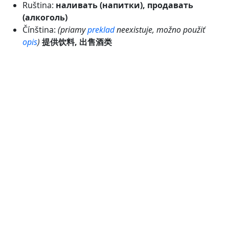
Ruština:
наливать (напитки), продавать
(алкоголь)
Čínština:
(priamy
preklad
neexistuje, možno použiť
opis
)
提供饮料, 出售酒类