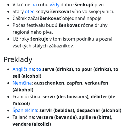
V krčme
na
rohu
vždy
dobre
šenkujú
pivo.
Starý
otec
kedysi
šenkoval
víno vo svojej vinici.
Čašník začal
šenkovať
objednané nápoje.
Počas festivalu budú
šenkovať
rôzne druhy
regionálneho piva.
Už roky
šenkuje
v tom istom podniku a pozná
všetkých stálych zákazníkov.
preklady
Angličtina
:
to
serve (drinks), to pour (drinks), to
sell (alcohol)
Nemčina
:
ausschenken, zapfen, verkaufen
(Alkohol)
Francúzština:
servir (des boissons), débiter (de
l’alcool)
Španielčina
:
servir (bebidas), despachar (alcohol)
Taliančina:
versare (bevande), spillare (birra),
vendere (alcolici)