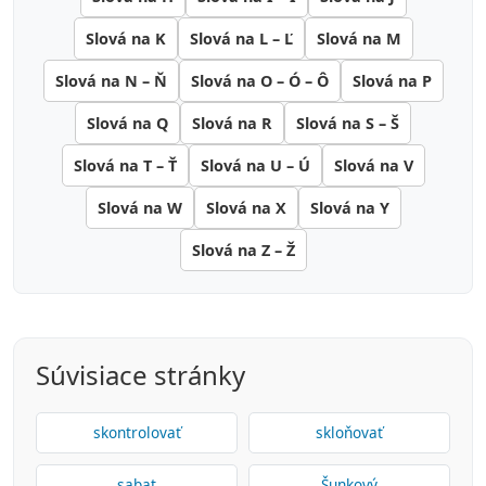
Slová na K
Slová na L – Ľ
Slová na M
Slová na N – Ň
Slová na O – Ó – Ô
Slová na P
Slová na Q
Slová na R
Slová na S – Š
Slová na T – Ť
Slová na U – Ú
Slová na V
Slová na W
Slová na X
Slová na Y
Slová na Z – Ž
Súvisiace stránky
skontrolovať
skloňovať
sabat
Šunkový