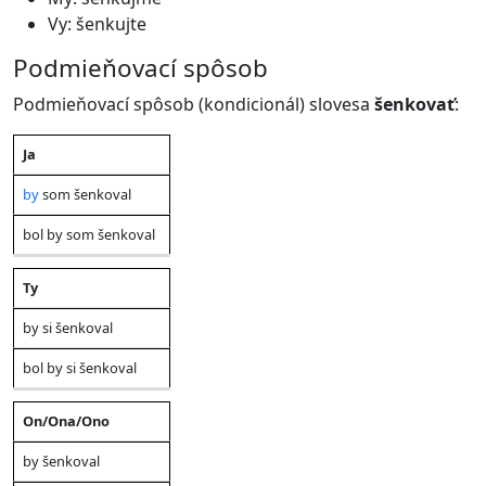
Vy: šenkujte
Podmieňovací spôsob
Podmieňovací spôsob (kondicionál) slovesa
šenkovať
:
Ja
Prítomný
Minulý
Osoba
čas
čas
by
som šenkoval
bol by som šenkoval
Ty
by si šenkoval
bol by si šenkoval
On/Ona/Ono
by šenkoval