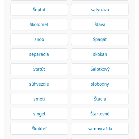
Šeptať
satyriáza
Školomet
Šťava
snob
Špagát
separácia
skokan
Štatút
Šalotkový
súhvezdie
slobodný
smeti
Štácia
singel
Štartovné
Školiteľ
samovražda