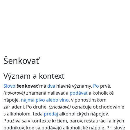
Šenkovať
význam a kontext
Slovo
šenkovať
má
dva
hlavné významy.
Po
prvé,
(hovorové)
znamená nalievať a
podávať
alkoholické
nápoje,
najmä
pivo
alebo
víno
, v pohostinskom
zariadení. Po druhé,
(zriedkavé)
označuje obchodovanie
s alkoholom, teda
predaj
alkoholických nápojov.
Používa sa v kontexte krčiem, barov, reštaurácií a iných
podnikov, kde sa podávajú alkoholické nápoje. Pri slove