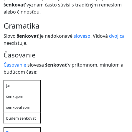
šenkovať
význam často súvisí s tradičným remeslom
alebo činnosťou.
gramatika
Slovo
šenkovať
je nedokonavé
sloveso
. Vidová
dvojica
neexistuje.
Časovanie
Časovanie
slovesa
šenkovať
v prítomnom, minulom a
budúcom čase:
Ja
Prítomný
Minulý
Budúci
Osoba
čas
čas
čas
šenkujem
šenkoval som
budem šenkovať