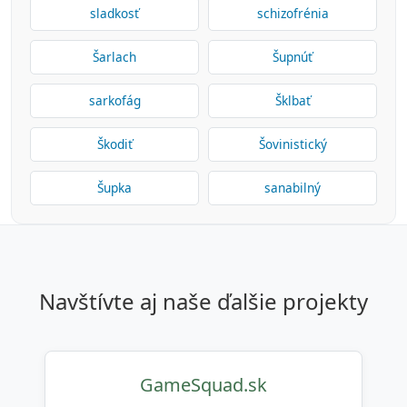
sladkosť
schizofrénia
Šarlach
Šupnúť
sarkofág
Šklbať
Škodiť
Šovinistický
Šupka
sanabilný
navštívte aj naše ďalšie projekty
GameSquad.sk