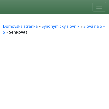
Skip to main content
Domovská stránka
»
Synonymický slovník
»
Slová na S –
Š
»
Šenkovať