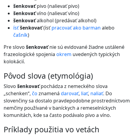
šenkovať
pivo (nalievať pivo)
šenkovať
víno (nalievať víno)
šenkovať
alkohol (predávať alkohol)
ísť
šenkovať
(ísť
pracovať
ako
barman
alebo
čašník
)
Pre slovo
šenkovať
nie sú evidované žiadne ustálené
frazeologické spojenia
okrem
uvedených typických
kolokácií.
pôvod slova (etymológia)
Slovo
šenkovať
pochádza z nemeckého slova
„schenken“,
čo
znamená
darovať
,
liať
,
naliať
. Do
slovenčiny sa dostalo pravdepodobne prostredníctvom
nemčiny používané v baníckych a remeselníckych
komunitách, kde sa často podávalo pivo a víno.
príklady použitia vo vetách