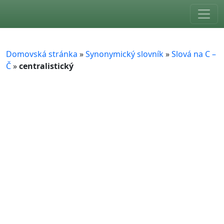
Skip to main content
Domovská stránka
»
Synonymický slovník
»
Slová na C –
Č
»
centralistický