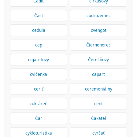
Čadiť
cirkusový
Časť
cudzozemec
cedula
cvengot
cep
Čiernohorec
cigaretový
Čerešňový
cvičenka
capart
ceriť
ceremoniálny
cukráreň
cent
Čar
Čakateľ
cykloturistika
cvrčať