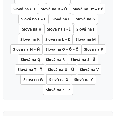
Slová na CH
Slová na D – Ď
Slová na Dz – Dž
Slová na E – É
Slová na F
Slová na G
Slová na H
Slová na I – Í
Slová na J
Slová na K
Slová na L – Ľ
Slová na M
Slová na N – Ň
Slová na O – Ó – Ô
Slová na P
Slová na Q
Slová na R
Slová na S – Š
Slová na T – Ť
Slová na U – Ú
Slová na V
Slová na W
Slová na X
Slová na Y
Slová na Z – Ž