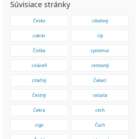
Súvisiace stránky
Česko
cibuľový
cukrár
cíp
Čistka
cynizmus
cináreň
cestovný
citačný
Čakací
Čestný
celusta
Čakra
cech
cigo
Čuch