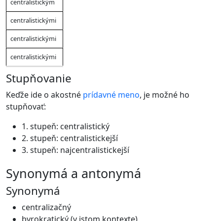
centralistickým
centralistickými
centralistickými
centralistickými
Stupňovanie
Keďže ide o akostné
prídavné meno
, je možné ho
stupňovať:
1. stupeň: centralistický
2. stupeň: centralistickejší
3. stupeň: najcentralistickejší
synonymá a antonymá
Synonymá
centralizačný
byrokratický (v istom kontexte)