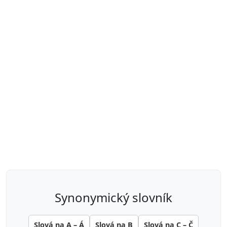
synonymický slovník
Slová na A – Á
Slová na B
Slová na C – Č