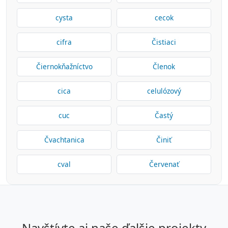
cysta
cecok
cifra
Čistiaci
Čiernokňažníctvo
Členok
cica
celulózový
cuc
Častý
Čvachtanica
Činiť
cval
Červenať
navštívte aj naše ďalšie projekty