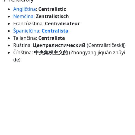
Angličtina
:
Centralistic
Nemčina
:
Zentralistisch
Francúzština:
Centralisateur
Španielčina
:
Centralista
Taliančina:
Centralista
Ruština:
Централистический
(Centralističeskij)
Čínština:
中央集权主义的
(Zhōngyāng jíquán zhǔyì
de)