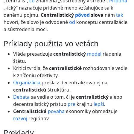
„centralis“,
čo
znamená „sústredený v strede“.
Prípona
„-ický“ naznačuje prídavné meno vzťahujúce sa k
danému pojmu.
Centralistický
pôvod
slova
nám
tak
hovorí, že slovo je odvodené
od
konceptu centralizácie
a sústredenia moci.
príklady použitia vo vetách
Vláda presadzuje
centralistický
model
riadenia
štátu.
Kritici tvrdia, že
centralistické
rozhodovanie vedie
k zníženiu efektivity.
Organizácia
prešla z decentralizovanej na
centralistickú
štruktúru.
Debata
sa vedie o tom, či je
centralistický
alebo
decentralistický prístup
pre
krajinu
lepší
.
Centralistická
povaha
ekonomiky obmedzuje
rozvoj
regiónov.
preklady