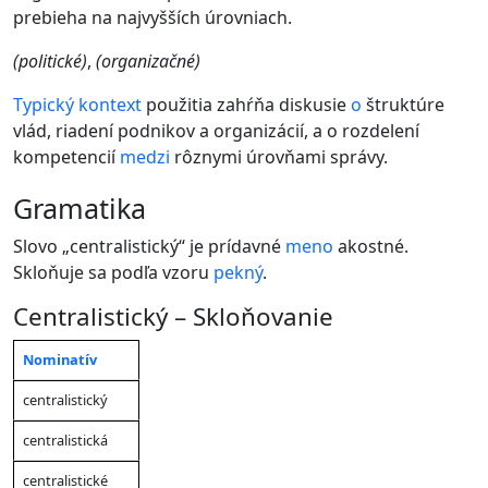
prebieha na najvyšších úrovniach.
(politické)
,
(organizačné)
Typický
kontext
použitia zahŕňa diskusie
o
štruktúre
vlád, riadení podnikov a organizácií, a o rozdelení
kompetencií
medzi
rôznymi úrovňami správy.
gramatika
Slovo „centralistický“ je prídavné
meno
akostné.
Skloňuje sa podľa vzoru
pekný
.
Centralistický – Skloňovanie
Nominatív
Jednotné
Jednotné
Jednotné
Množné
Mn
číslo
číslo
číslo
číslo
čísl
Pád
centralistický
(mužský
(
ženský
(
stredný
(
mužský
(
že
rod
)
rod)
rod
)
rod
)
rod
centralistická
centralistické