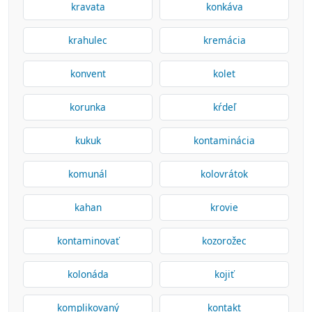
kravata
konkáva
krahulec
kremácia
konvent
kolet
korunka
kŕdeľ
kukuk
kontaminácia
komunál
kolovrátok
kahan
krovie
kontaminovať
kozorožec
kolonáda
kojiť
komplikovaný
kontakt