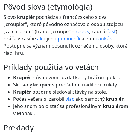
pôvod slova (etymológia)
Slovo
krupiér
pochádza z francúzskeho slova
„croupier“, ktoré pôvodne označovalo osobu stojacu
„za chrbtom“ (franc. „croupe“ –
zadok
, zadná
časť
)
hráča v kasíne
ako
jeho
pomocník
alebo
bankár
.
Postupne sa význam posunul k označeniu osoby, ktorá
riadi hru.
príklady použitia vo vetách
Krupiér
s úsmevom rozdal karty hráčom pokru.
Skúsený
krupiér
s prehľadom riadil hru rulety.
Krupiér
pozorne sledoval stávky na stole.
Počas večera si zarobil
viac
ako samotný
krupiér
.
Jeho snom bolo stať sa profesionálnym
krupiérom
v Monaku.
preklady