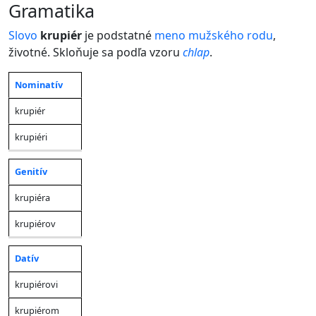
gramatika
Slovo
krupiér
je podstatné
meno
mužského rodu
,
životné. Skloňuje sa podľa vzoru
chlap
.
Nominatív
Jednotné
Množné
Pád
číslo
číslo
krupiér
krupiéri
Genitív
krupiéra
krupiérov
Datív
krupiérovi
krupiérom