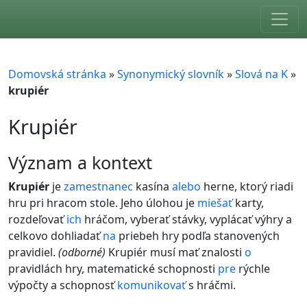
Skip to main content
Domovská stránka
»
Synonymický slovník
»
Slová na K
»
krupiér
Krupiér
význam a kontext
Krupiér
je
zamestnanec
kasína
alebo
herne, ktorý riadi
hru pri hracom stole. Jeho úlohou je
miešať
karty,
rozdeľovať
ich
hráčom, vyberať stávky, vyplácať výhry a
celkovo dohliadať
na
priebeh hry podľa stanovených
pravidiel.
(odborné)
Krupiér musí mať znalosti
o
pravidlách hry, matematické schopnosti
pre
rýchle
výpočty a schopnosť
komunikovať
s hráčmi.