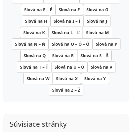
Slová na E – É
Slová na F
Slová na G
Slová na H
Slová na I – Í
Slová na J
Slová na K
Slová na L – Ľ
Slová na M
Slová na N – Ň
Slová na O – Ó – Ô
Slová na P
Slová na Q
Slová na R
Slová na S – Š
Slová na T – Ť
Slová na U – Ú
Slová na V
Slová na W
Slová na X
Slová na Y
Slová na Z – Ž
Súvisiace stránky