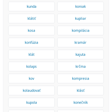
kunda
koniak
klátiť
kupliar
kosa
kompilácia
konfúzia
kramár
klát
kajuta
kolaps
krčma
kov
kompresia
kolaudovať
klásť
kupola
konečník