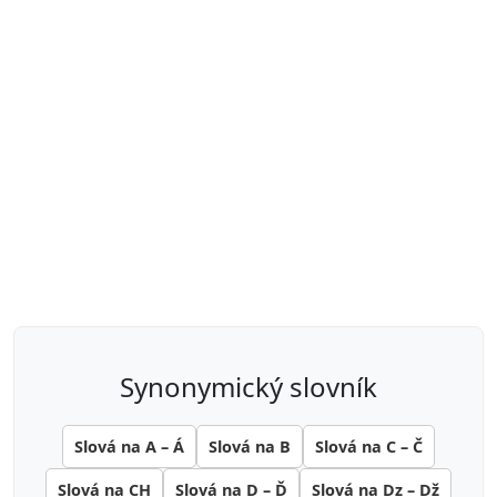
synonymický slovník
Slová na A – Á
Slová na B
Slová na C – Č
Slová na CH
Slová na D – Ď
Slová na Dz – Dž