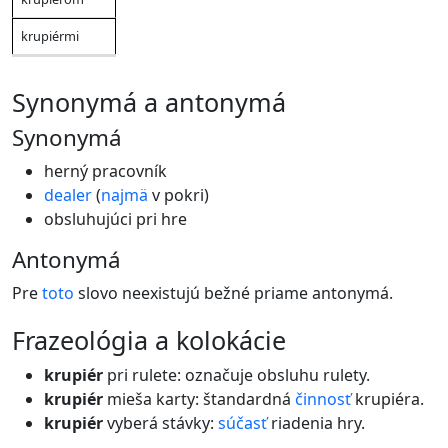
krupiérmi
synonymá a antonymá
Synonymá
herný pracovník
dealer
(
najmä
v pokri)
obsluhujúci pri hre
Antonymá
Pre
toto
slovo neexistujú bežné priame antonymá.
frazeológia a kolokácie
krupiér
pri rulete: označuje obsluhu rulety.
krupiér
mieša karty: štandardná
činnosť
krupiéra.
krupiér
vyberá stávky:
súčasť
riadenia hry.