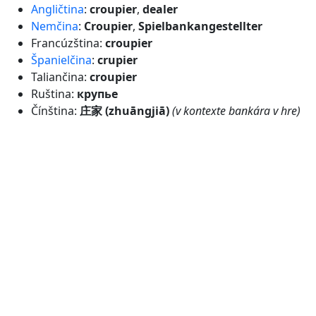
Angličtina
:
croupier
,
dealer
Nemčina
:
Croupier
,
Spielbankangestellter
Francúzština:
croupier
Španielčina
:
crupier
Taliančina:
croupier
Ruština:
крупье
Čínština:
庄家 (zhuāngjiā)
(v kontexte bankára v hre)