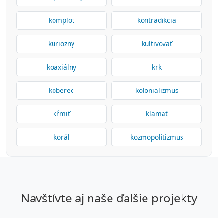
komplot
kontradikcia
kuriozny
kultivovať
koaxiálny
krk
koberec
kolonializmus
kŕmiť
klamať
korál
kozmopolitizmus
navštívte aj naše ďalšie projekty