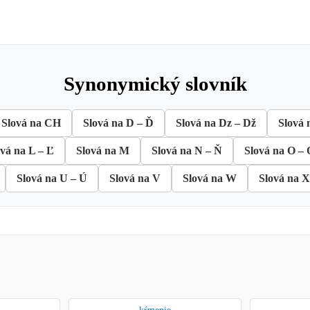
synonymický slovník
Slová na CH
Slová na D – Ď
Slová na Dz – Dž
Slová 
ová na L – Ľ
Slová na M
Slová na N – Ň
Slová na O – 
Slová na U – Ú
Slová na V
Slová na W
Slová na X
kŕmenie