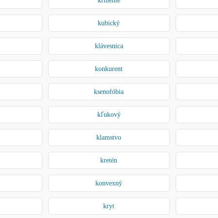
kubický
klávesnica
konkurent
ksenofóbia
kľukový
klamstvo
kretén
konvexný
kryt