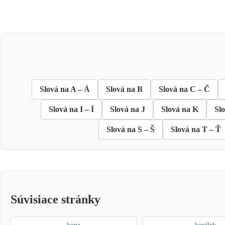
Slová na A – Á
Slová na B
Slová na C – Č
Slová na I – Í
Slová na J
Slová na K
Sl
Slová na S – Š
Slová na T – Ť
Súvisiace stránky
kopa
korálek