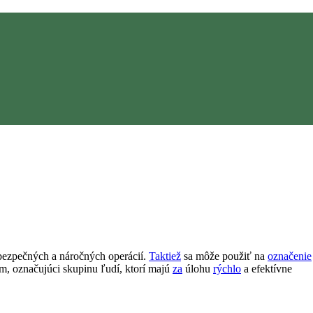
ezpečných a náročných operácií.
Taktiež
sa môže použiť na
označenie
, označujúci skupinu ľudí, ktorí majú
za
úlohu
rýchlo
a efektívne