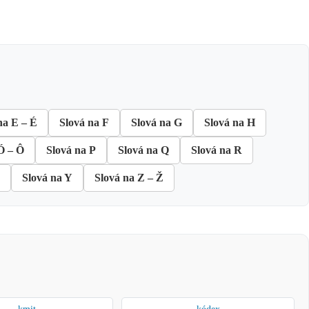
na E – É
Slová na F
Slová na G
Slová na H
Ó – Ô
Slová na P
Slová na Q
Slová na R
Slová na Y
Slová na Z – Ž
kmit
kódex