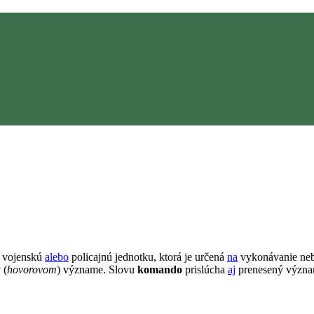
u vojenskú
alebo
policajnú jednotku, ktorá je určená
na
vykonávanie neb
 (
hovorovom
) význame. Slovu
komando
prislúcha
aj
prenesený význam