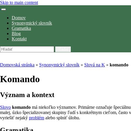
Skip to main content
Domov
Synonymický slovník
Gramatika
Blog
Kontakt
Hľadať
Domovská stránka
»
Synonymický slovník
»
Slová na K
»
komando
Komando
význam a kontext
Slovo
komando
má niekoľko významov. Primárne označuje špeciáln
malej, úzko špecializovanej skupiny ľudí s konkrétnym cieľom, často v
vyriešiť nejaký
problém
alebo splniť úlohu.
gramatika