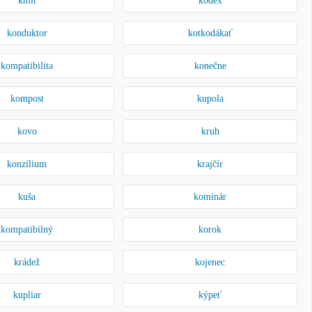
konduktor
kotkodákať
kompatibilita
konečne
kompost
kupola
kovo
kruh
konzílium
krajčír
kuša
kominár
kompatibilný
korok
krádež
kojenec
kupliar
kýpeť