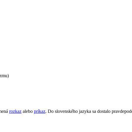
izmu)
mená
rozkaz
alebo
príkaz
. Do slovenského jazyka sa dostalo pravdep