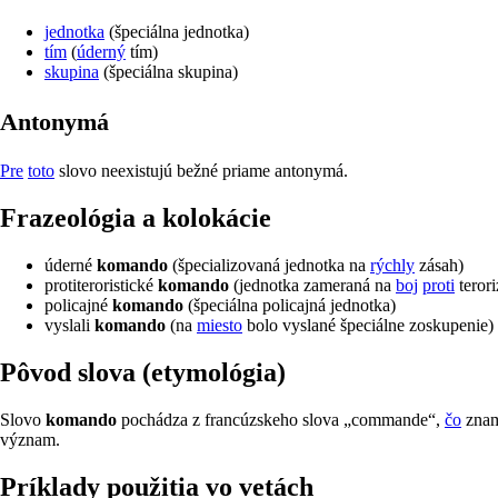
jednotka
(špeciálna jednotka)
tím
(
úderný
tím)
skupina
(špeciálna skupina)
Antonymá
Pre
toto
slovo neexistujú bežné priame antonymá.
frazeológia a kolokácie
úderné
komando
(špecializovaná jednotka na
rýchly
zásah)
protiteroristické
komando
(jednotka zameraná na
boj
proti
teror
policajné
komando
(špeciálna policajná jednotka)
vyslali
komando
(na
miesto
bolo vyslané špeciálne zoskupenie)
pôvod slova (etymológia)
Slovo
komando
pochádza z francúzskeho slova „commande“,
čo
zna
význam.
príklady použitia vo vetách