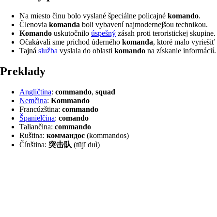
Na miesto činu bolo vyslané špeciálne policajné
komando
.
Členovia
komanda
boli vybavení najmodernejšou technikou.
Komando
uskutočnilo
úspešný
zásah proti teroristickej skupine.
Očakávali sme príchod úderného
komanda
, ktoré malo vyriešiť 
Tajná
služba
vyslala do oblasti
komando
na získanie informácií.
preklady
Angličtina
:
commando
,
squad
Nemčina
:
Kommando
Francúzština:
commando
Španielčina
:
comando
Taliančina:
commando
Ruština:
коммандос
(kommandos)
Čínština:
突击队
(tūjī duì)