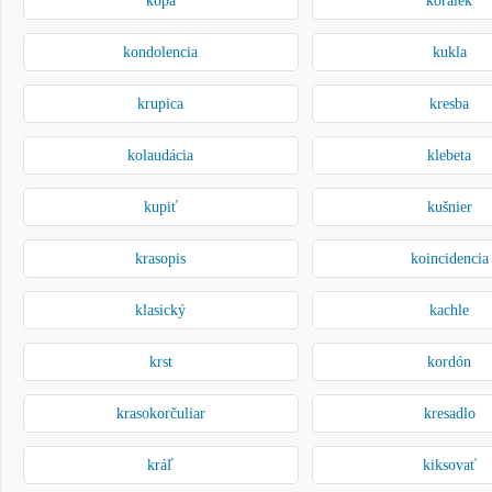
kondolencia
kukla
krupica
kresba
kolaudácia
klebeta
kupiť
kušnier
krasopis
koincidencia
klasický
kachle
krst
kordón
krasokorčuliar
kresadlo
kráľ
kiksovať