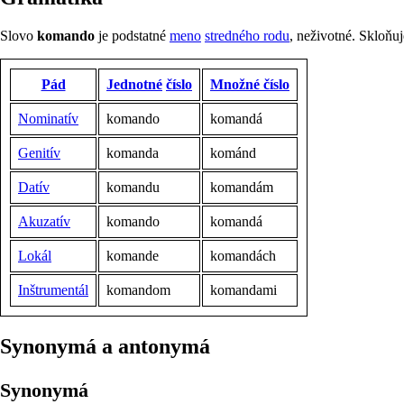
Slovo
komando
je podstatné
meno
stredného rodu
, neživotné. Skloňu
Pád
Jednotné
číslo
Množné číslo
Nominatív
komando
komandá
Genitív
komanda
kománd
Datív
komandu
komandám
Akuzatív
komando
komandá
Lokál
komande
komandách
Inštrumentál
komandom
komandami
synonymá a antonymá
Synonymá