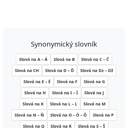
synonymický slovník
Slová na A – Á
Slová na B
Slová na C – Č
Slová na CH
Slová na D – Ď
Slová na Dz – Dž
Slová na E – É
Slová na F
Slová na G
Slová na H
Slová na I – Í
Slová na J
Slová na K
Slová na L – Ľ
Slová na M
Slová na N – Ň
Slová na O – Ó – Ô
Slová na P
Slová na Q
Slová na R
Slová na S – Š