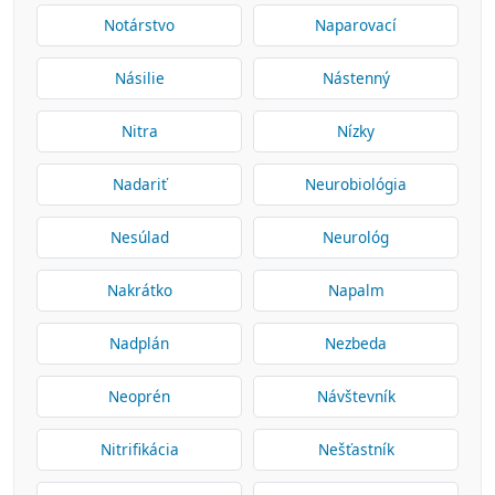
Notárstvo
Naparovací
Násilie
Nástenný
Nitra
Nízky
Nadariť
Neurobiológia
Nesúlad
Neurológ
Nakrátko
Napalm
Nadplán
Nezbeda
Neoprén
Návštevník
Nitrifikácia
Nešťastník