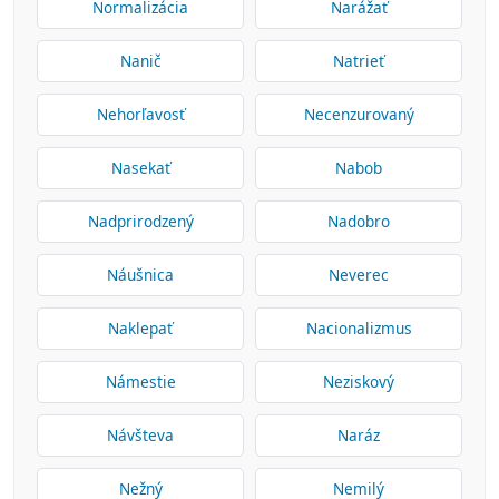
Normalizácia
Narážať
Nanič
Natrieť
Nehorľavosť
Necenzurovaný
Nasekať
Nabob
Nadprirodzený
Nadobro
Náušnica
Neverec
Naklepať
Nacionalizmus
Námestie
Neziskový
Návšteva
Naráz
Nežný
Nemilý