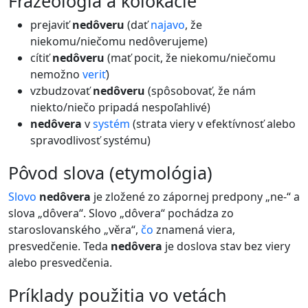
frazeológia a kolokácie
prejaviť
nedôveru
(dať
najavo
, že
niekomu/niečomu nedôverujeme)
cítiť
nedôveru
(mať pocit, že niekomu/niečomu
nemožno
veriť
)
vzbudzovať
nedôveru
(spôsobovať, že nám
niekto/niečo pripadá nespoľahlivé)
nedôvera
v
systém
(strata viery v efektívnosť alebo
spravodlivosť systému)
pôvod slova (etymológia)
Slovo
nedôvera
je zložené zo zápornej predpony „ne-“ a
slova „dôvera“. Slovo „dôvera“ pochádza zo
staroslovanského „věra“,
čo
znamená viera,
presvedčenie. Teda
nedôvera
je doslova stav bez viery
alebo presvedčenia.
príklady použitia vo vetách