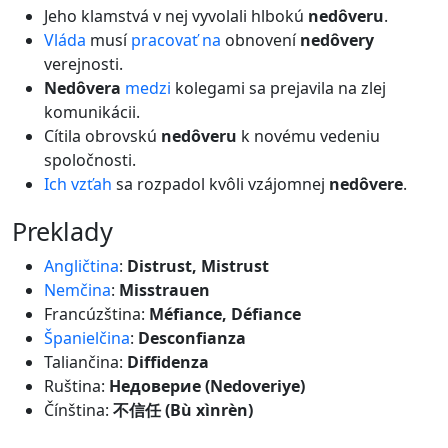
Jeho klamstvá v nej vyvolali hlbokú
nedôveru
.
Vláda
musí
pracovať
na
obnovení
nedôvery
verejnosti.
Nedôvera
medzi
kolegami sa prejavila na zlej
komunikácii.
Cítila obrovskú
nedôveru
k novému vedeniu
spoločnosti.
Ich
vzťah
sa rozpadol kvôli vzájomnej
nedôvere
.
preklady
Angličtina
:
Distrust, Mistrust
Nemčina
:
Misstrauen
Francúzština:
Méfiance, Défiance
Španielčina
:
Desconfianza
Taliančina:
Diffidenza
Ruština:
Недоверие (Nedoveriye)
Čínština:
不信任 (Bù xìnrèn)