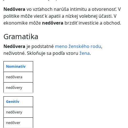
Nedôvera
vo vzťahoch narúša intimitu a otvorenosť. V
politike môže viesť k apatii a nízkej volebnej účasti. V
ekonomike môže
nedôvera
brzdiť investície a obchod.
gramatika
Nedôvera
je podstatné
meno
ženského rodu
,
neživotné. Skloňuje sa podľa vzoru
žena
.
Nominatív
Jednotné
Množné
Pád
číslo
číslo
nedôvera
nedôvery
Genitív
nedôvery
nedôver