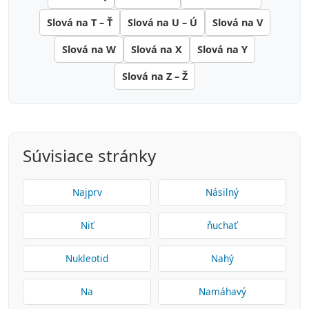
Slová na T – Ť
Slová na U – Ú
Slová na V
Slová na W
Slová na X
Slová na Y
Slová na Z – Ž
Súvisiace stránky
Najprv
Násilný
Niť
ňuchať
Nukleotid
Nahý
Na
Namáhavý