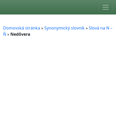
Skip to main content
Domovská stránka
»
Synonymický slovník
»
Slová na N –
Ň
»
Nedôvera