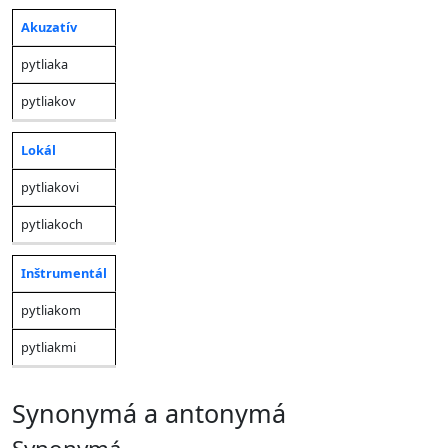
Akuzatív
pytliaka
pytliakov
Lokál
pytliakovi
pytliakoch
Inštrumentál
pytliakom
pytliakmi
synonymá a antonymá