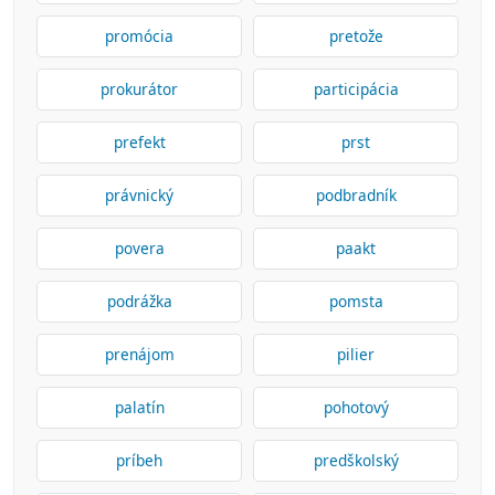
promócia
pretože
prokurátor
participácia
prefekt
prst
právnický
podbradník
povera
paakt
podrážka
pomsta
prenájom
pilier
palatín
pohotový
príbeh
predškolský