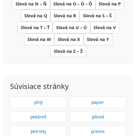
Slová na N – Ň
Slová na O – Ó – Ô
Slová na P
Slová na Q
Slová na R
Slová na S – Š
Slová na T – Ť
Slová na U – Ú
Slová na V
Slová na W
Slová na X
Slová na Y
Slová na Z – Ž
Súvisiace stránky
plný
papier
pekáreň
pôvod
petrolej
prenos