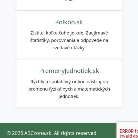
Kolkoo.sk
Zistite, koľko čoho je kde. Zaujímavé
štatistiky, porovnania a odpovede na
zvedavé otázky.
PremenyJednotiek.sk
Rýchly a spoľahlivý online nástroj na
premenu fyzikálnych a matematických
jednotiek.
© 2026 ABCzone.sk. All rights reserved.