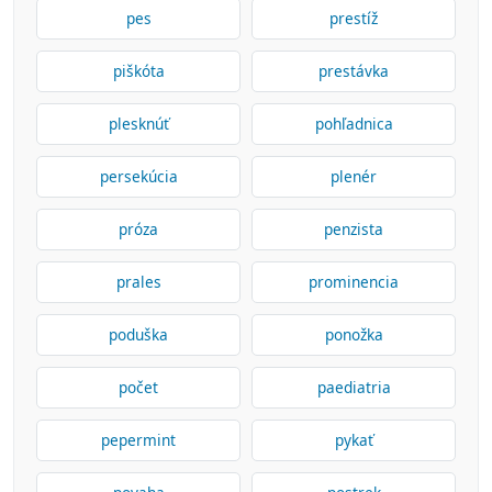
pes
prestíž
piškóta
prestávka
plesknúť
pohľadnica
persekúcia
plenér
próza
penzista
prales
prominencia
poduška
ponožka
počet
paediatria
pepermint
pykať