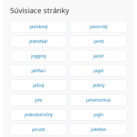
Súvisiace stránky
javiskový
juniorský
jednotkár
jamb
jogging
jazviť
jahňací
jagot
jašivý
jediný
jola
jansenizmus
jedenásťročný
jogín
jacuzzi
jukebox