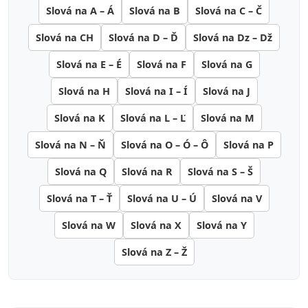
Slová na A – Á
Slová na B
Slová na C – Č
Slová na CH
Slová na D – Ď
Slová na Dz – Dž
Slová na E – É
Slová na F
Slová na G
Slová na H
Slová na I – Í
Slová na J
Slová na K
Slová na L – Ľ
Slová na M
Slová na N – Ň
Slová na O – Ó – Ô
Slová na P
Slová na Q
Slová na R
Slová na S – Š
Slová na T – Ť
Slová na U – Ú
Slová na V
Slová na W
Slová na X
Slová na Y
Slová na Z – Ž