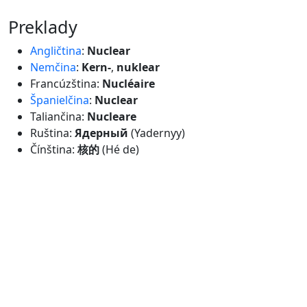
preklady
Angličtina
:
Nuclear
Nemčina
:
Kern-
,
nuklear
Francúzština:
Nucléaire
Španielčina
:
Nuclear
Taliančina:
Nucleare
Ruština:
Ядерный
(Yadernyy)
Čínština:
核的
(Hé de)