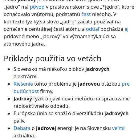
„jadro“ má
pôvod
v praslovanskom slove „*jędro“, ktoré
označovalo vnútornú, podstatnú
časť
niečoho. V
kontexte fyziky sa slovo „jadro“ začalo používať na
označenie centrálnej časti atómu a
odtiaľ
pochádza
aj
prídavné meno „jadrový“ vo význame týkajúci sa
atómového jadra.
príklady použitia vo vetách
Slovensko má niekoľko blokov
jadrových
elektrární.
Riešenie
tohto problému je
jadrovou
otázkou
pre
budúcnosť
firmy.
Jadrový
fyzik objavil novú metódu na spracovanie
rádioaktívneho odpadu.
Európska únia sa snaží o diverzifikáciu
jadrových
palív.
Debata
o
jadrovej
energii je na Slovensku
veľmi
aktuálna.