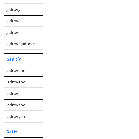
ženský
stredný
(vše
(životný)
(neživotný)
rody
jadrový
jadrová
jadrové
jadroví/jadrové
Genitív
jadrového
jadrového
jadrovej
jadrového
jadrových
Datív