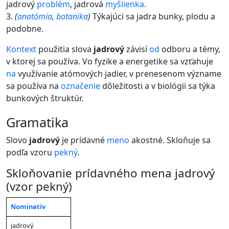
jadrový
problém
, jadrová
myšlienka
.
3.
(
anatómia
,
botanika
)
Týkajúci sa jadra bunky, plodu a
podobne.
Kontext
použitia slova
jadrový
závisí
od
odboru a témy,
v ktorej sa používa. Vo fyzike a energetike sa vzťahuje
na
využívanie atómových jadier, v prenesenom význame
sa používa na
označenie
dôležitosti a v biológii sa týka
bunkových štruktúr.
gramatika
Slovo
jadrový
je prídavné
meno
akostné. Skloňuje sa
podľa vzoru
pekný
.
Skloňovanie prídavného mena jadrový
(vzor pekný)
Nominatív
Mno
Rod
Rod
Rod
Rod
číslo
Pád
mužský
mužský
jadrový