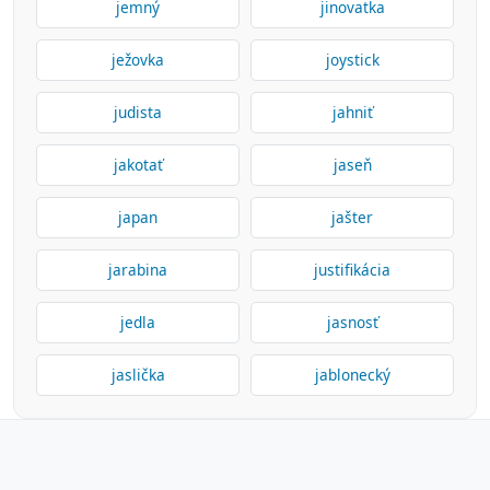
jemný
jinovatka
ježovka
joystick
judista
jahniť
jakotať
jaseň
japan
jašter
jarabina
justifikácia
jedla
jasnosť
jaslička
jablonecký