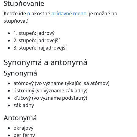
Stupňovanie
Keďže ide
o
akostné
prídavné meno
, je možné ho
stupňovať:
1. stupeň: jadrový
2. stupeň: jadrovejší
3. stupeň: najjadrovejší
synonymá a antonymá
Synonymá
atómový (vo význame týkajúci sa atómov)
ústredný (vo význame základný)
kľúčový (vo význame podstatný)
základný
Antonymá
okrajový
periférny