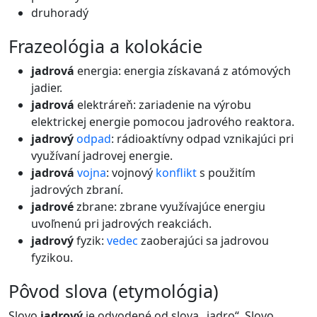
druhoradý
frazeológia a kolokácie
jadrová
energia: energia získavaná z atómových
jadier.
jadrová
elektráreň: zariadenie na výrobu
elektrickej energie pomocou jadrového reaktora.
jadrový
odpad
: rádioaktívny odpad vznikajúci pri
využívaní jadrovej energie.
jadrová
vojna
: vojnový
konflikt
s použitím
jadrových zbraní.
jadrové
zbrane: zbrane využívajúce energiu
uvoľnenú pri jadrových reakciách.
jadrový
fyzik:
vedec
zaoberajúci sa jadrovou
fyzikou.
pôvod slova (etymológia)
Slovo
jadrový
je odvodené od slova „jadro“. Slovo