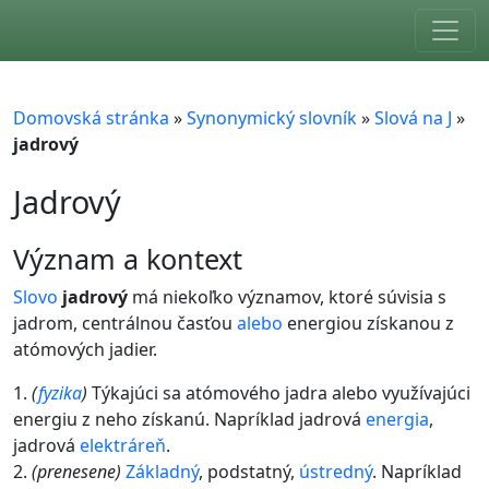
Skip to main content
Domovská stránka
»
Synonymický slovník
»
Slová na J
»
jadrový
Jadrový
význam a kontext
Slovo
jadrový
má niekoľko významov, ktoré súvisia s
jadrom, centrálnou časťou
alebo
energiou získanou z
atómových jadier.
1.
(
fyzika
)
Týkajúci sa atómového jadra alebo využívajúci
energiu z neho získanú. Napríklad jadrová
energia
,
jadrová
elektráreň
.
2.
(prenesene)
Základný
, podstatný,
ústredný
. Napríklad