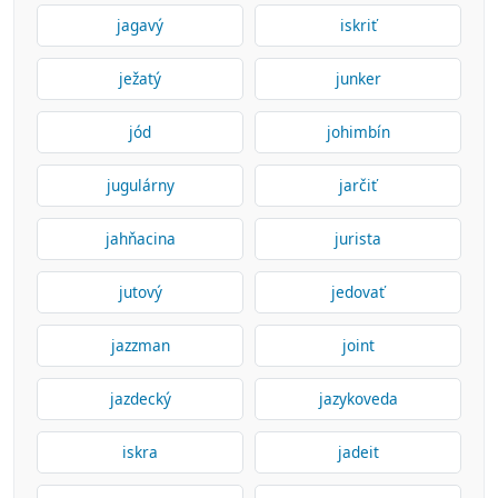
jagavý
iskriť
ježatý
junker
jód
johimbín
jugulárny
jarčiť
jahňacina
jurista
jutový
jedovať
jazzman
joint
jazdecký
jazykoveda
iskra
jadeit