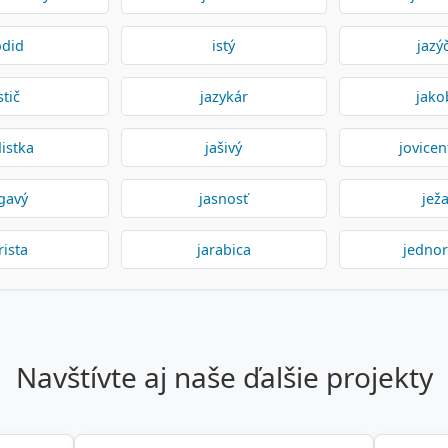
odid
istý
jazý
stič
jazykár
jako
distka
jašivý
jovicen
gavý
jasnosť
ježa
rista
jarabica
jedno
navštívte aj naše ďalšie projekty