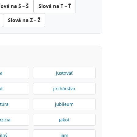
lová na S – Š
Slová na T – Ť
Slová na Z – Ž
ka
justovať
ať
jirchárstvo
atúra
jubileum
zícia
jakot
ilný
jam