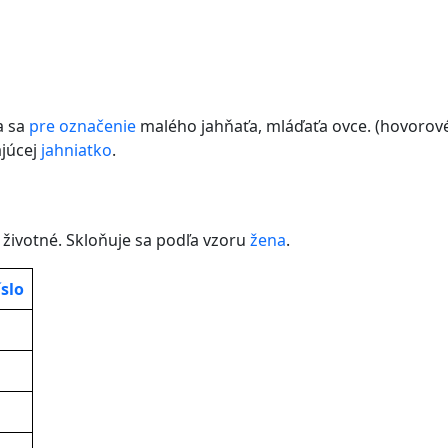
a sa
pre
označenie
malého jahňaťa, mláďaťa ovce. (hovorové,
ajúcej
jahniatko
.
, životné. Skloňuje sa podľa vzoru
žena
.
slo