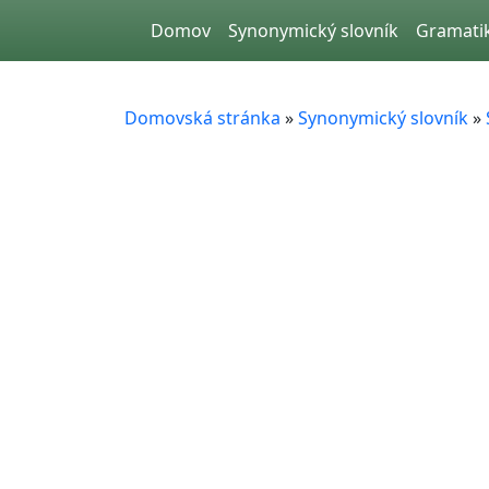
Skip to main content
Domov
Synonymický slovník
Gramati
Domovská stránka
»
Synonymický slovník
»