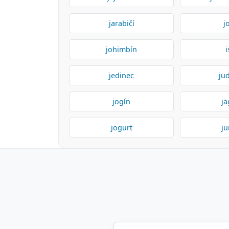
jarabičí
j
johimbín
i
jedinec
ju
jogín
ja
jogurt
ju