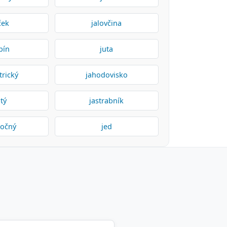
ček
jalovčina
bín
juta
trický
jahodovisko
tý
jastrabník
ročný
jed