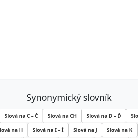
synonymický slovník
Slová na C – Č
Slová na CH
Slová na D – Ď
Sl
lová na H
Slová na I – Í
Slová na J
Slová na K