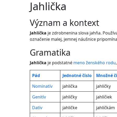
Jahlička
význam a kontext
Jahlička
je zdrobnenina slova jahňa. Použív
označenie malej, jemnej náušnice pripomín
gramatika
Jahlička
je podstatné
meno
ženského rodu
Pád
Jednotné
číslo
Množné čí
Nominatív
jahlička
jahličky
Genitív
jahličky
jahličiek
Datív
jahličke
jahličkám