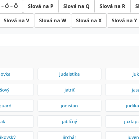
 – Ó – Ô
Slová na P
Slová na Q
Slová na R
S
Slová na V
Slová na W
Slová na X
Slová na Y
bovka
judaistika
ju
lšový
jatriť
jas
quard
jodistan
judik
jak
jablčný
juxtapo
íkovský
jirchár
juven