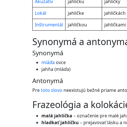
Akuzatív
jahličku
jahličky
Lokál
jahličke
jahličkách
Inštrumentál
jahličkou
jahličkami
synonymá a antonym
Synonymá
mláďa
ovce
jahňa (mláďa)
Antonymá
Pre
toto
slovo
neexistujú bežné priame ant
frazeológia a kolokáci
malá jahlička
– označenie pre malé ja
hladkať jahličku
– prejavovať lásku a