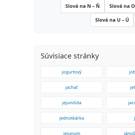
Slová na N – Ň
Slová na O
Slová na U – Ú
Súvisiace stránky
jogurtový
jo
jachať
je
jejunitída
jac
jednotkárka
jejunum
jánoš