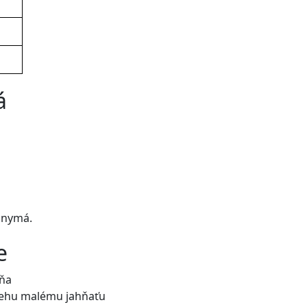
á
onymá.
e
hňa
 nehu malému jahňaťu