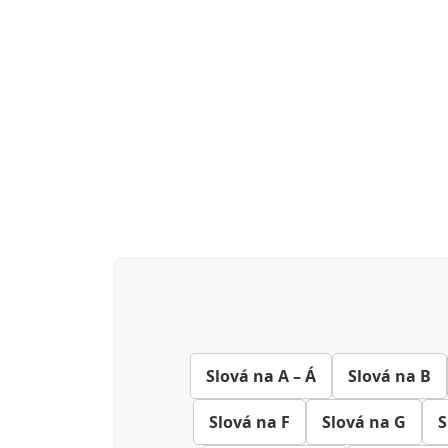
Slová na A – Á
Slová na B
Slová na F
Slová na G
S