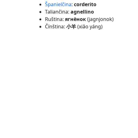
Španielčina
:
corderito
Taliančina:
agnellino
Ruština:
ягнёнок
(jagnjonok)
Čínština:
小羊
(xiǎo yáng)