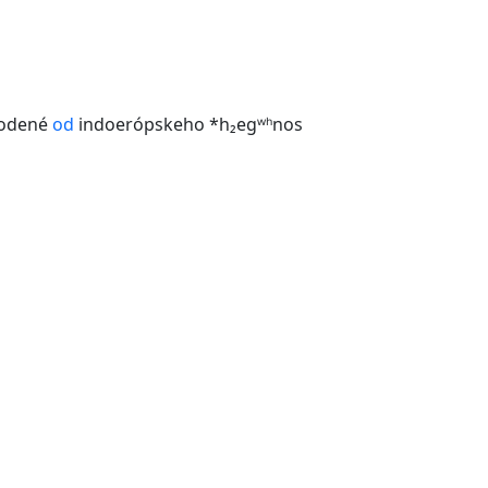
vodené
od
indoerópskeho *h₂egʷʰnos