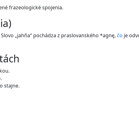
ené frazeologické spojenia.
ia)
. Slovo „jahňa“ pochádza z praslovanského *agnę,
čo
je od
etách
kou.
.
o stajne.