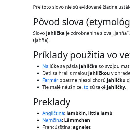
Pre toto slovo nie sú evidované žiadne ustál
pôvod slova (etymológ
Slovo
jahlička
je zdrobnenina slova „jahňa“
(jahňa).
príklady použitia vo v
Na
lúke sa pásla
jahlička
so svojou mat
Deti sa hrali s malou
jahličkou
v ohrade
Farmár
opatrne niesol chorú
jahličku
d
Tie malé náušnice,
to
sú také
jahličky
.
preklady
Angličtina
:
lambkin
,
little lamb
Nemčina
:
Lämmchen
Francúzština:
agnelet