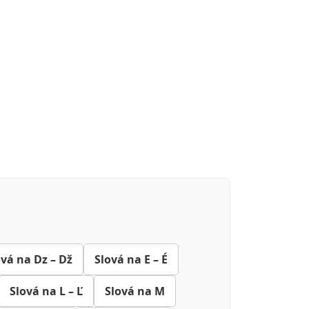
ová na Dz – Dž
Slová na E – É
Slová na L – Ľ
Slová na M