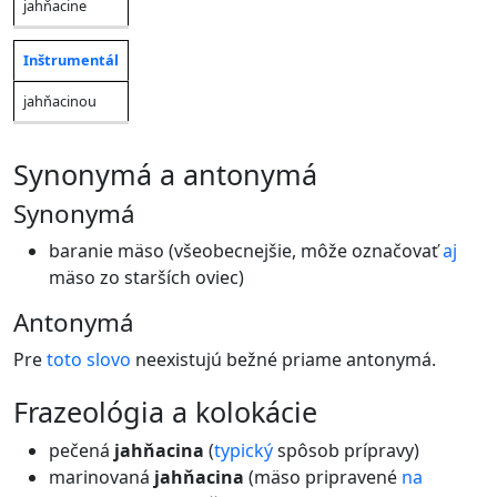
jahňacine
Inštrumentál
jahňacinou
synonymá a antonymá
Synonymá
baranie mäso (všeobecnejšie, môže označovať
aj
mäso zo starších oviec)
Antonymá
Pre
toto
slovo
neexistujú bežné priame antonymá.
frazeológia a kolokácie
pečená
jahňacina
(
typický
spôsob prípravy)
marinovaná
jahňacina
(mäso pripravené
na