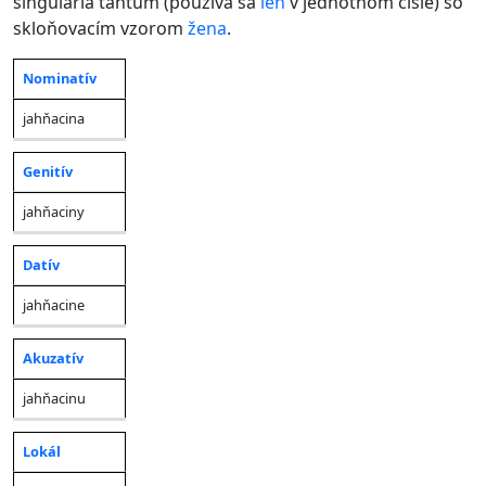
singularia tantum (používa sa
len
v jednotnom čísle) so
skloňovacím vzorom
žena
.
Nominatív
Jednotné
Pád
číslo
jahňacina
Genitív
jahňaciny
Datív
jahňacine
Akuzatív
jahňacinu
Lokál