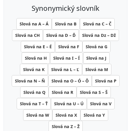
synonymický slovník
Slová na A – Á
Slová na B
Slová na C – Č
Slová na CH
Slová na D – Ď
Slová na Dz – Dž
Slová na E – É
Slová na F
Slová na G
Slová na H
Slová na I – Í
Slová na J
Slová na K
Slová na L – Ľ
Slová na M
Slová na N – Ň
Slová na O – Ó – Ô
Slová na P
Slová na Q
Slová na R
Slová na S – Š
Slová na T – Ť
Slová na U – Ú
Slová na V
Slová na W
Slová na X
Slová na Y
Slová na Z – Ž