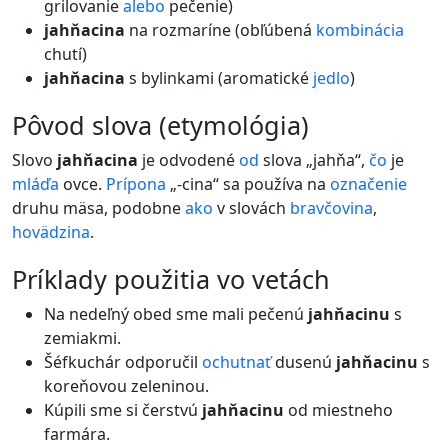
grilovanie
alebo
pečenie)
jahňacina
na rozmaríne (obľúbená
kombinácia
chutí)
jahňacina
s bylinkami (aromatické
jedlo
)
pôvod slova (etymológia)
Slovo
jahňacina
je odvodené
od
slova „jahňa“,
čo
je
mláďa
ovce.
Prípona
„-cina“ sa používa na
označenie
druhu mäsa, podobne
ako
v slovách
bravčovina
,
hovädzina
.
príklady použitia vo vetách
Na nedeľný obed sme mali pečenú
jahňacinu
s
zemiakmi.
Šéfkuchár odporučil
ochutnať
dusenú
jahňacinu
s
koreňovou zeleninou.
Kúpili sme si čerstvú
jahňacinu
od miestneho
farmára.