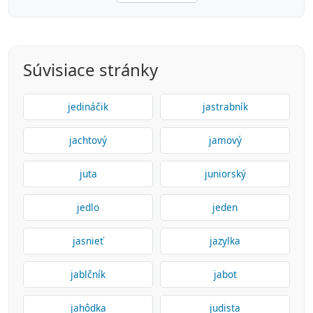
Súvisiace stránky
jedináčik
jastrabník
jachtový
jamový
juta
juniorský
jedlo
jeden
jasnieť
jazylka
jablčník
jabot
jahôdka
judista