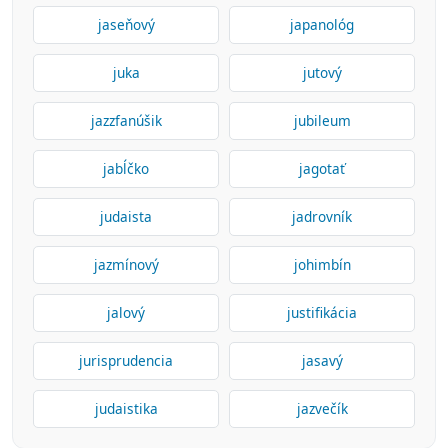
jaseňový
japanológ
juka
jutový
jazzfanúšik
jubileum
jabĺčko
jagotať
judaista
jadrovník
jazmínový
johimbín
jalový
justifikácia
jurisprudencia
jasavý
judaistika
jazvečík