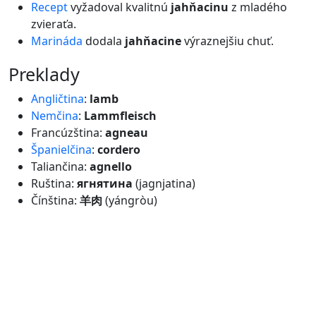
Recept
vyžadoval kvalitnú
jahňacinu
z mladého
zvieraťa.
Marináda
dodala
jahňacine
výraznejšiu chuť.
preklady
Angličtina
:
lamb
Nemčina
:
Lammfleisch
Francúzština:
agneau
Španielčina
:
cordero
Taliančina:
agnello
Ruština:
ягнятина
(jagnjatina)
Čínština:
羊肉
(yángròu)