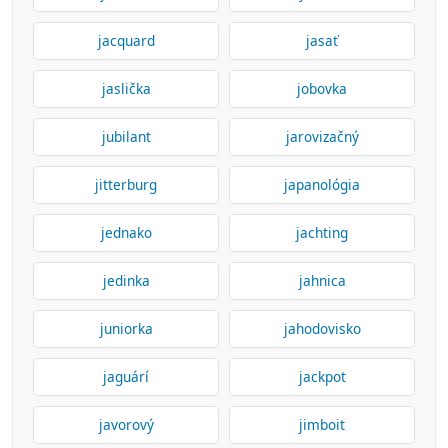
jacquard
jasať
jaslička
jobovka
jubilant
jarovizačný
jitterburg
japanológia
jednako
jachting
jedinka
jahnica
juniorka
jahodovisko
jaguárí
jackpot
javorový
jimboit