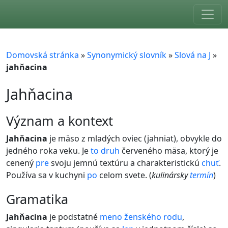
Skip to main content
Domovská stránka
»
Synonymický slovník
»
Slová na J
»
jahňacina
Jahňacina
význam a kontext
Jahňacina
je mäso z mladých oviec (jahniat), obvykle do
jedného roka veku. Je
to
druh
červeného mäsa, ktorý je
cenený
pre
svoju jemnú textúru a charakteristickú
chuť
.
Používa sa v kuchyni
po
celom svete. (
kulinársky
termín
)
gramatika
Jahňacina
je podstatné
meno
ženského rodu
,