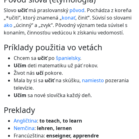
Slovo
učiť
má praslovanský
pôvod
. Pochádza z koreňa
„*učiti“, ktorý znamená „
konať
, činiť“. Súvisí so slovami
ako
„úcinný“ a „zvyk“. Pôvodný význam teda súvisel s
konaním, činnosťou vedúcou k získaniu vedomostí.
príklady použitia vo vetách
Chcem sa
učiť
po
španielsky
.
Učím
deti matematiku už päť rokov.
Život nás
učí
pokore.
Mala by si sa
učiť
na skúšku,
namiesto
pozerania
televízie.
Učím
sa nové slovíčka každý deň.
preklady
Angličtina
:
to teach, to learn
Nemčina
:
lehren, lernen
Francúzština:
enseigner, apprendre