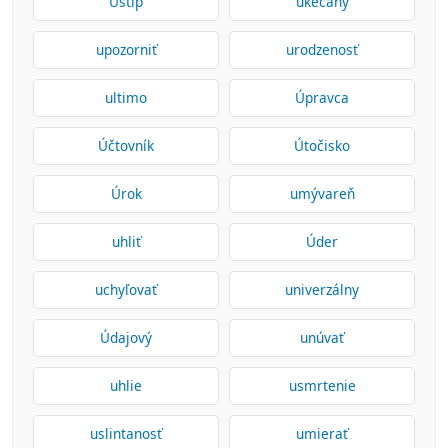
Úštip
ukecaný
upozorniť
urodzenosť
ultimo
Úpravca
Účtovník
Útočisko
Úrok
umývareň
uhliť
Úder
uchyľovať
univerzálny
Údajový
unúvať
uhlie
usmrtenie
uslintanosť
umierať