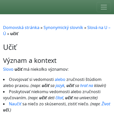
Skip to main content
Domovská stránka
»
Synonymický slovník
»
Slová na U –
Ú
»
učiť
Učiť
význam a kontext
Slovo
učiť
má niekoľko významov:
Osvojovať si vedomosti
alebo
zručnosti štúdiom
alebo praxou.
(napr.
učiť
sa
jazyk
,
učiť
sa
hrať
na
klavíri)
Poskytovať niekomu vedomosti alebo zručnosti
vyučovaním.
(napr.
učiť
deti
čítať
,
učiť
na univerzite)
Naučiť
sa niečo zo skúsenosti, zistiť niečo.
(napr.
Život
učí
.)