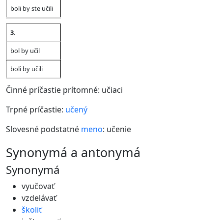
boli by ste učili
3.
bol by učil
boli by učili
Činné príčastie prítomné: učiaci
Trpné príčastie:
učený
Slovesné podstatné
meno
: učenie
synonymá a antonymá
Synonymá
vyučovať
vzdelávať
školiť