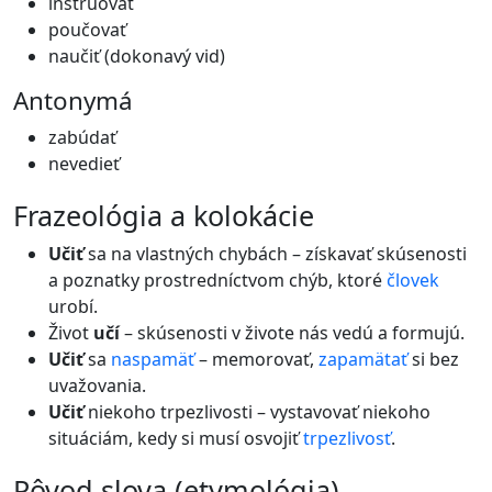
inštruovať
poučovať
naučiť (dokonavý vid)
Antonymá
zabúdať
nevedieť
frazeológia a kolokácie
Učiť
sa na vlastných chybách – získavať skúsenosti
a poznatky prostredníctvom chýb, ktoré
človek
urobí.
Život
učí
– skúsenosti v živote nás vedú a formujú.
Učiť
sa
naspamäť
– memorovať,
zapamätať
si bez
uvažovania.
Učiť
niekoho trpezlivosti – vystavovať niekoho
situáciám, kedy si musí osvojiť
trpezlivosť
.
pôvod slova (etymológia)