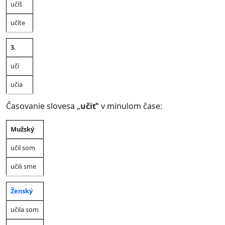
učíš
učíte
3.
učí
učia
Časovanie slovesa „
učiť
“ v minulom čase:
Mužský
Jednotné
Množné
Rod
číslo
číslo
učil som
učili sme
Ženský
učila som