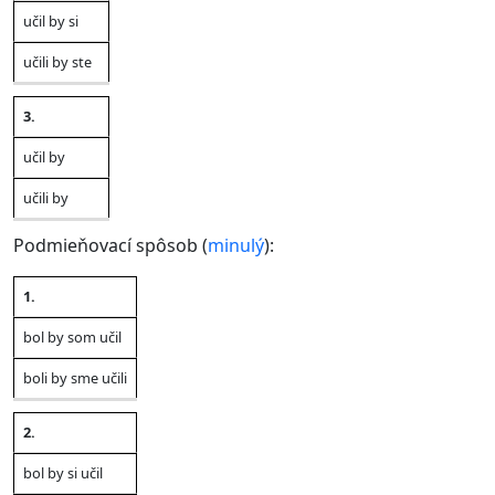
učil by si
učili by ste
3.
učil by
učili by
Podmieňovací spôsob (
minulý
):
1.
Jednotné
Množné
Osoba
číslo
číslo
bol by som učil
boli by sme učili
2.
bol by si učil