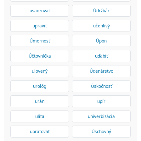
usadzovať
Údržbár
upraviť
učenlivý
Úmornosť
Úpon
Účtovníčka
uďabiť
ulovený
Údenárstvo
urológ
Úskočnosť
urán
upír
ulita
univerbizácia
upratovať
Úschovný