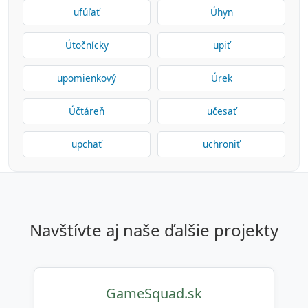
ufúľať
Úhyn
Útočnícky
upiť
upomienkový
Úrek
Účtáreň
učesať
upchať
uchroniť
navštívte aj naše ďalšie projekty
GameSquad.sk