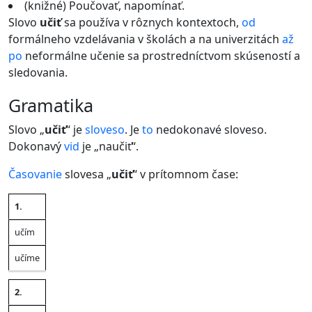
(knižné) Poučovať, napomínať.
Slovo
učiť
sa používa v rôznych kontextoch,
od
formálneho vzdelávania v školách a na univerzitách
až
po
neformálne učenie sa prostredníctvom skúseností a
sledovania.
gramatika
Slovo „
učiť
“ je
sloveso
. Je
to
nedokonavé sloveso.
Dokonavý
vid
je „naučiť“.
Časovanie
slovesa „
učiť
“ v prítomnom čase:
1.
Jednotné
Množné
Osoba
číslo
číslo
učím
učíme
2.