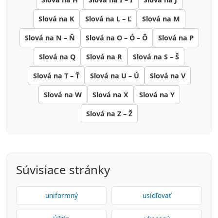
Slová na K
Slová na L – Ľ
Slová na M
Slová na N – Ň
Slová na O – Ó – Ô
Slová na P
Slová na Q
Slová na R
Slová na S – Š
Slová na T – Ť
Slová na U – Ú
Slová na V
Slová na W
Slová na X
Slová na Y
Slová na Z – Ž
Súvisiace stránky
uniformný
usídľovať