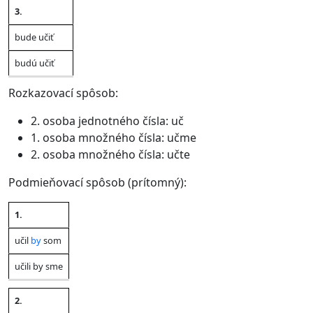
3.
bude učiť
budú učiť
Rozkazovací spôsob:
2. osoba jednotného čísla: uč
1. osoba množného čísla: učme
2. osoba množného čísla: učte
Podmieňovací spôsob (prítomný):
1.
Jednotné
Množné
Osoba
číslo
číslo
učil
by
som
učili by sme
2.