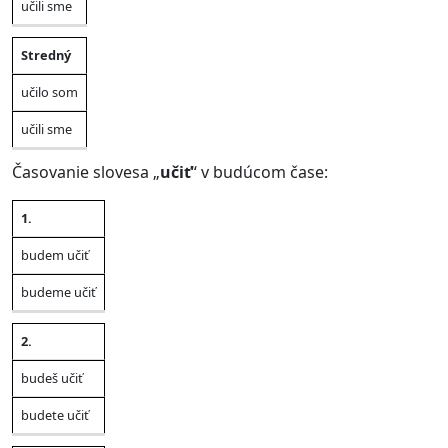
učili sme
Stredný
učilo som
učili sme
Časovanie slovesa „
učiť
“ v budúcom čase:
1.
Jednotné
Množné
Osoba
číslo
číslo
budem učiť
budeme učiť
2.
budeš učiť
budete učiť