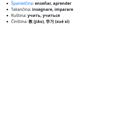
Španielčina
:
enseñar, aprender
Taliančina:
insegnare, imparare
Ruština:
учить, учиться
Čínština:
教 (jiāo), 学习 (xué xí)