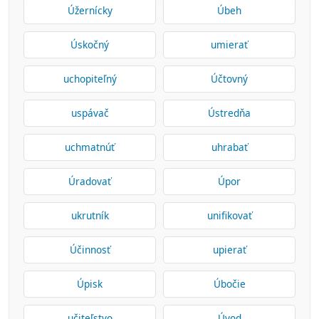
Úžernícky
Úbeh
Úskočný
umierať
uchopiteľný
Účtovný
uspávač
Ústredňa
uchmatnúť
uhrabať
Úradovať
Úpor
ukrutník
unifikovať
Účinnosť
upierať
Úpisk
Úbočie
učiteľstvo
Úvod