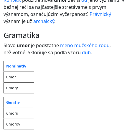
Kontext
použitia slova
umor
závisí
od
jeho významu. V
bežnej reči sa najčastejšie stretávame s prvým
významom, označujúcim vyčerpanosť.
Právnický
význam je už
archaický
.
gramatika
Slovo
umor
je podstatné
meno
mužského rodu
,
neživotné. Skloňuje sa podľa vzoru
dub
.
Nominatív
Jednotné
Množné
Pád
číslo
číslo
umor
umory
Genitív
umoru
umorov