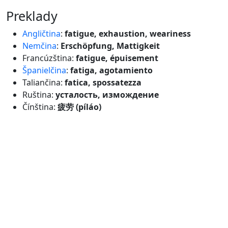
preklady
Angličtina
:
fatigue, exhaustion, weariness
Nemčina
:
Erschöpfung, Mattigkeit
Francúzština:
fatigue, épuisement
Španielčina
:
fatiga, agotamiento
Taliančina:
fatica, spossatezza
Ruština:
усталость, измождение
Čínština:
疲劳 (píláo)