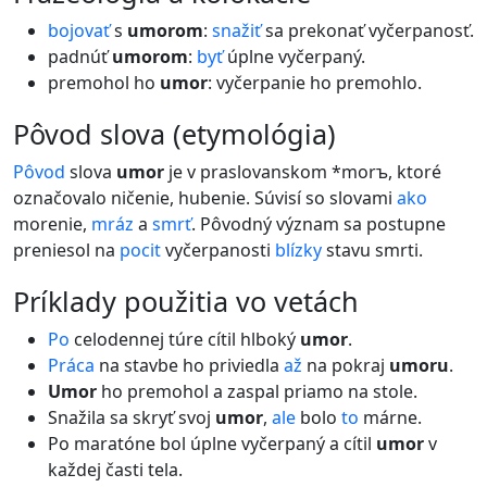
bojovať
s
umorom
:
snažiť
sa prekonať vyčerpanosť.
padnúť
umorom
:
byť
úplne vyčerpaný.
premohol ho
umor
: vyčerpanie ho premohlo.
pôvod slova (etymológia)
Pôvod
slova
umor
je v praslovanskom *morъ, ktoré
označovalo ničenie, hubenie. Súvisí so slovami
ako
morenie,
mráz
a
smrť
. Pôvodný význam sa postupne
preniesol na
pocit
vyčerpanosti
blízky
stavu smrti.
príklady použitia vo vetách
Po
celodennej túre cítil hlboký
umor
.
Práca
na stavbe ho priviedla
až
na pokraj
umoru
.
Umor
ho premohol a zaspal priamo na stole.
Snažila sa skryť svoj
umor
,
ale
bolo
to
márne.
Po maratóne bol úplne vyčerpaný a cítil
umor
v
každej časti tela.