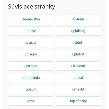
Súvisiace stránky
Údenárstvo
Úklona
uhlový
uplakaný
unášať
Údel
unisono
uplatniť
upírstvo
ultrazvuk
umenoveda
udusiť
ubaviť
umastiť
ujma
ugrofínsky