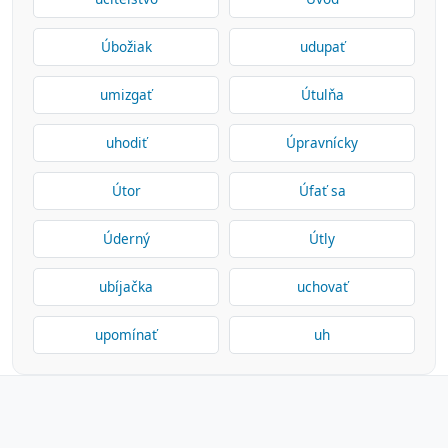
Úbožiak
udupať
umizgať
Útulňa
uhodiť
Úpravnícky
Útor
Úfať sa
Úderný
Útly
ubíjačka
uchovať
upomínať
uh