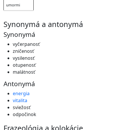
umormi
synonymá a antonymá
Synonymá
vyčerpanosť
zničenosť
vysilenosť
otupenosť
malátnosť
Antonymá
energia
vitalita
sviežosť
odpočinok
frazeológia a kolokácie