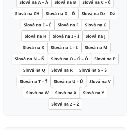
Slová na A – Á
Slová na B
Slová na C – Č
Slová na CH
Slová na D – Ď
Slová na Dz – Dž
Slová na E – É
Slová na F
Slová na G
Slová na H
Slová na I – Í
Slová na J
Slová na K
Slová na L – Ľ
Slová na M
Slová na N – Ň
Slová na O – Ó – Ô
Slová na P
Slová na Q
Slová na R
Slová na S – Š
Slová na T – Ť
Slová na U – Ú
Slová na V
Slová na W
Slová na X
Slová na Y
Slová na Z – Ž