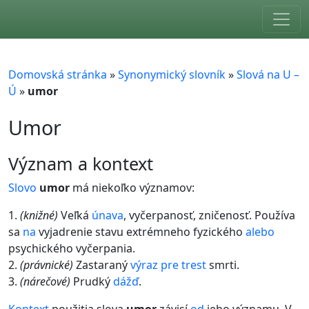
Skip to main content
Domovská stránka
»
Synonymický slovník
»
Slová na U –
Ú
»
umor
Umor
význam a kontext
Slovo
umor
má niekoľko významov:
1.
(knižné)
Veľká
únava
, vyčerpanosť, zničenosť. Používa
sa
na
vyjadrenie stavu extrémneho fyzického
alebo
psychického vyčerpania.
2.
(právnické)
Zastaraný
výraz
pre
trest
smrti.
3.
(nárečové)
Prudký
dážď
.