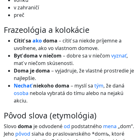
vonku
v zahraničí
preč
frazeológia a kolokácie
Cítiť sa
ako
doma
– cítiť sa niekde príjemne a
uvoľnene, ako vo vlastnom domove.
Byť doma v niečom
– dobre sa v niečom
vyznať
,
mať v niečom skúsenosti.
Doma je doma
– vyjadruje, že vlastné prostredie je
najlepšie.
Nechať
niekoho doma
– myslí sa
tým
, že daná
osoba
nebola vybratá do tímu alebo na nejakú
akciu.
pôvod slova (etymológia)
Slovo
doma
je odvodené
od
podstatného
mena
„dom“.
Jeho
pôvod
siaha do praslovanského *domъ, ktoré