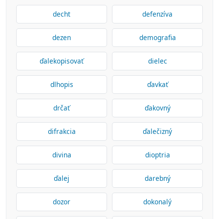
decht
defenzíva
dezen
demografia
ďalekopisovať
dielec
dlhopis
ďavkať
drčať
ďakovný
difrakcia
ďalečizný
divina
dioptria
ďalej
darebný
dozor
dokonalý