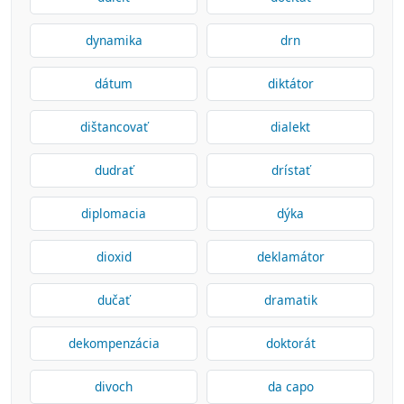
dynamika
drn
dátum
diktátor
dištancovať
dialekt
dudrať
drístať
diplomacia
dýka
dioxid
deklamátor
dučať
dramatik
dekompenzácia
doktorát
divoch
da capo