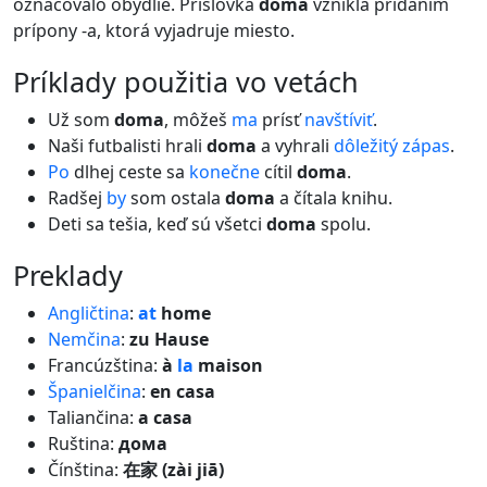
označovalo obydlie. Príslovka
doma
vznikla pridaním
prípony -a, ktorá vyjadruje miesto.
príklady použitia vo vetách
Už som
doma
, môžeš
ma
prísť
navštíviť
.
Naši futbalisti hrali
doma
a vyhrali
dôležitý
zápas
.
Po
dlhej ceste sa
konečne
cítil
doma
.
Radšej
by
som ostala
doma
a čítala knihu.
Deti sa tešia, keď sú všetci
doma
spolu.
preklady
Angličtina
:
at
home
Nemčina
:
zu Hause
Francúzština:
à
la
maison
Španielčina
:
en casa
Taliančina:
a casa
Ruština:
дома
Čínština:
在家 (zài jiā)