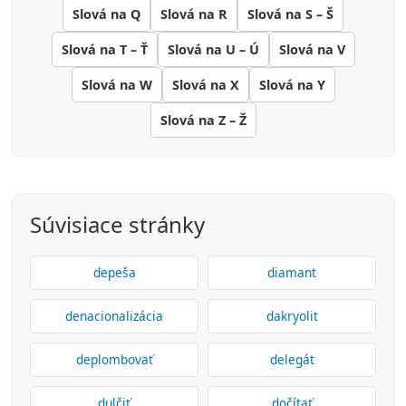
Slová na Q
Slová na R
Slová na S – Š
Slová na T – Ť
Slová na U – Ú
Slová na V
Slová na W
Slová na X
Slová na Y
Slová na Z – Ž
Súvisiace stránky
depeša
diamant
denacionalizácia
dakryolit
deplombovať
delegát
dulčiť
dočítať