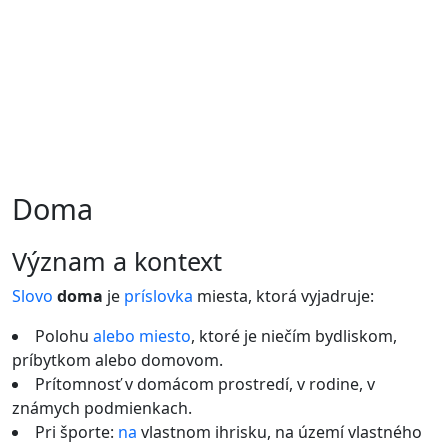
Doma
význam a kontext
Slovo
doma
je
príslovka
miesta, ktorá vyjadruje:
Polohu
alebo
miesto
, ktoré je niečím bydliskom,
príbytkom alebo domovom.
Prítomnosť v domácom prostredí, v rodine, v
známych podmienkach.
Pri športe:
na
vlastnom ihrisku, na území vlastného