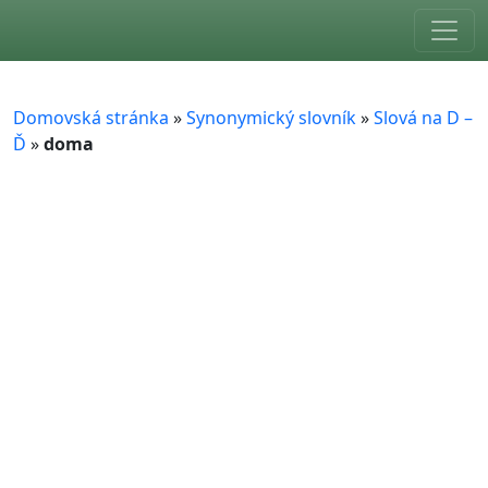
Skip to main content
Domovská stránka
»
Synonymický slovník
»
Slová na D –
Ď
»
doma