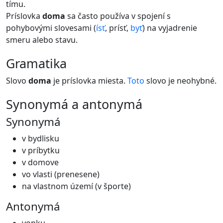
tímu.
Príslovka
doma
sa často používa v spojení s
pohybovými slovesami (
ísť
, prísť,
byť
) na vyjadrenie
smeru alebo stavu.
gramatika
Slovo
doma
je príslovka miesta.
Toto
slovo je neohybné.
synonymá a antonymá
Synonymá
v bydlisku
v príbytku
v domove
vo vlasti (prenesene)
na vlastnom území (v športe)
Antonymá