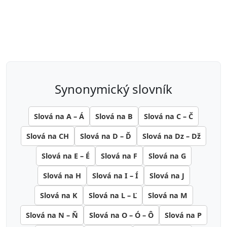
synonymický slovník
Slová na A – Á
Slová na B
Slová na C – Č
Slová na CH
Slová na D – Ď
Slová na Dz – Dž
Slová na E – É
Slová na F
Slová na G
Slová na H
Slová na I – Í
Slová na J
Slová na K
Slová na L – Ľ
Slová na M
Slová na N – Ň
Slová na O – Ó – Ô
Slová na P