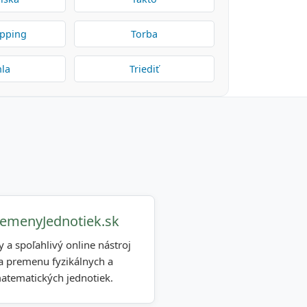
opping
Torba
hla
Triediť
emenyJednotiek.sk
y a spoľahlivý online nástroj
a premenu fyzikálnych a
atematických jednotiek.