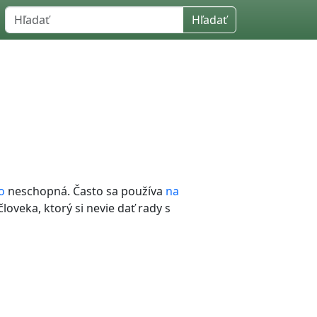
Hľadať
o
neschopná. Často sa používa
na
loveka, ktorý si nevie dať rady s