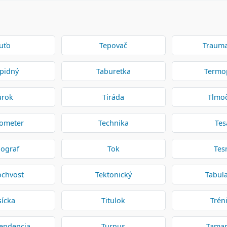
uťo
Tepovač
Trauma
pidný
Taburetka
Termo
urok
Tiráda
Tlmo
ometer
Technika
Tes
ograf
Tok
Tes
ochvost
Tektonický
Tabul
sícka
Titulok
Trén
endencia
Turnus
Tamar