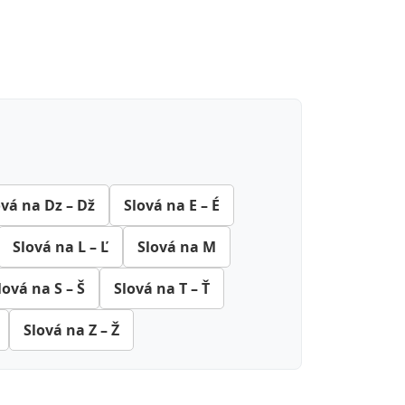
ová na Dz – Dž
Slová na E – É
Slová na L – Ľ
Slová na M
lová na S – Š
Slová na T – Ť
Slová na Z – Ž