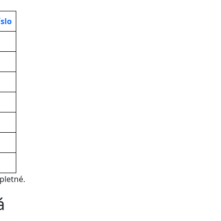
slo
letné.
á