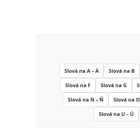
Slová na A – Á
Slová na B
Slová na F
Slová na G
S
Slová na N – Ň
Slová na O
Slová na U – Ú