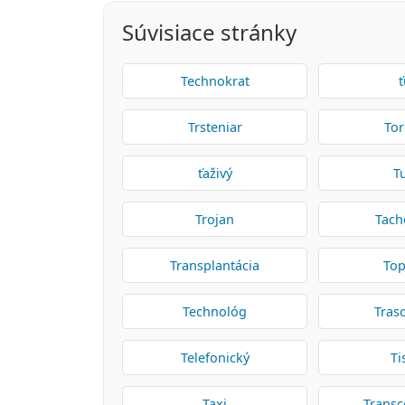
Súvisiace stránky
Technokrat
ť
Trsteniar
Tor
ťaživý
T
Trojan
Tach
Transplantácia
Top
Technológ
Tras
Telefonický
Ti
Taxi
Transc