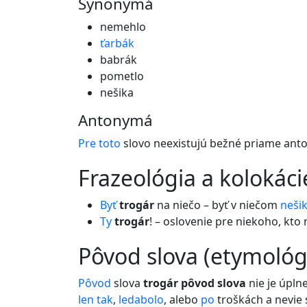
Synonymá
nemehlo
ťarbák
babrák
pometlo
nešika
Antonymá
Pre
toto
slovo neexistujú bežné priame ant
frazeológia a kolokáci
Byť
trogár
na niečo – byť v niečom
neši
Ty
trogár
! – oslovenie pre niekoho, kto 
pôvod slova (etymológ
Pôvod
slova
trogár pôvod slova
nie je úpln
len
tak
,
ledabolo
, alebo
po
troškách a nevie 