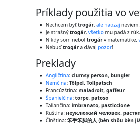
príklady použitia vo v
Nechcem byť
trogár
,
ale
naozaj
neviem
Je strašný
trogár
,
všetko
mu padá z rúk
Nikdy som nebol
trogár
v matematike,
Nebuď
trogár
a dávaj
pozor
!
preklady
Angličtina
:
clumsy person, bungler
Nemčina
:
Tölpel, Tollpatsch
Francúzština:
maladroit, gaffeur
Španielčina
:
torpe, patoso
Taliančina:
imbranato, pasticcione
Ruština:
неуклюжий человек, растя
Čínština:
笨手笨脚的人 (bèn shǒu bèn jiǎo