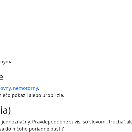
onymá.
e
kovný
,
nemotorný
.
niečo pokazil alebo urobil zle.
ia)
e jednoznačný. Pravdepodobne súvisí so slovom „trocha“ ale
sa do ničoho poriadne pustiť.