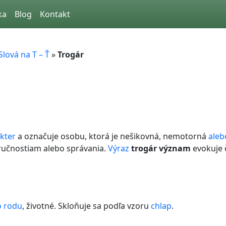
ka
Blog
Kontakt
Slová na T – Ť
»
Trogár
kter
a označuje osobu, ktorá je nešikovná, nemotorná
aleb
ručnostiam alebo správania.
Výraz
trogár význam
evokuje č
 rodu
, životné. Skloňuje sa podľa vzoru
chlap
.