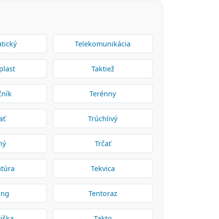
tický
Telekomunikácia
plast
Taktiež
čník
Terénny
ať
Trúchlivý
ný
Trčať
atúra
Tekvica
ing
Tentoraz
iška
Takto