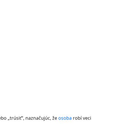
bo „trúsiť“, naznačujúc, že
osoba
robí veci