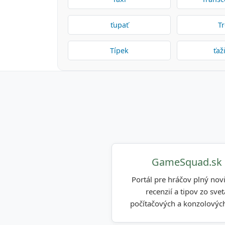
ťupať
T
Típek
ťaž
GameSquad.sk
Portál pre hráčov plný novi
recenzií a tipov zo svet
počítačových a konzolových