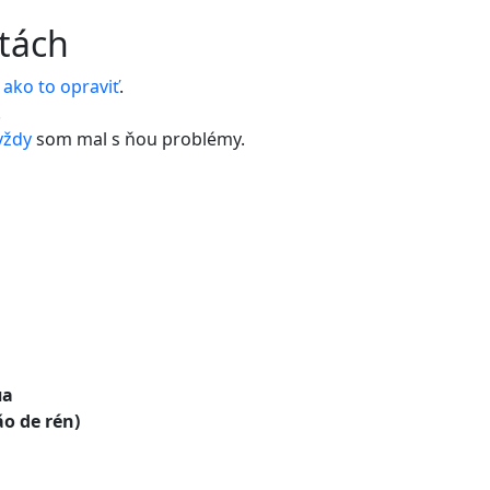
etách
,
ako
to
opraviť
.
.
vždy
som mal s ňou problémy.
па
 de rén)