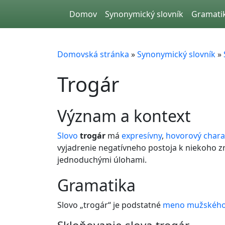
Skip to main content
Domov
Synonymický slovník
Gramati
Domovská stránka
»
Synonymický slovník
»
Trogár
význam a kontext
Slovo
trogár
má
expresívny
,
hovorový
chara
vyjadrenie negatívneho postoja k niekoho z
jednoduchými úlohami.
gramatika
Slovo „trogár“ je podstatné
meno
mužského