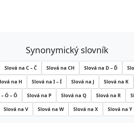
synonymický slovník
Slová na C – Č
Slová na CH
Slová na D – Ď
Sl
lová na H
Slová na I – Í
Slová na J
Slová na K
 – Ó – Ô
Slová na P
Slová na Q
Slová na R
S
Slová na V
Slová na W
Slová na X
Slová na Y