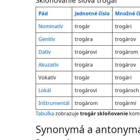
Skloňovanie slova trogár
Pád
Jednotné
číslo
Množné čí
Nominatív
trogár
trogári
Genitív
trogára
trogárov
Datív
trogárovi
trogárom
Akuzatív
trogára
trogárov
Vokatív
trogár
trogári
Lokál
trogárovi
trogároch
Inštrumentál
trogárom
trogármi
Tabuľka
zobrazuje
trogár skloňovanie
komp
synonymá a antonym