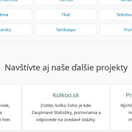
réma
Tkať
Telesh
iarsky
Tambaqui
Tru
navštívte aj naše ďalšie projekty
Kolkoo.sk
Pr
niek,
Zistite, koľko čoho je kde.
Rýchl
a
Zaujímavé štatistiky, porovnania a
n
 hier.
odpovede na zvedavé otázky.
m