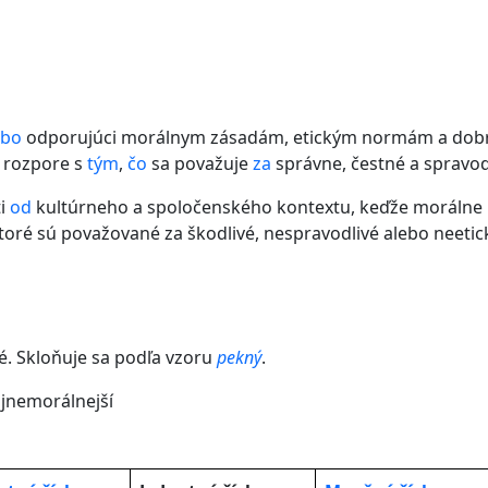
ebo
odporujúci morálnym zásadám, etickým normám a dob
v rozpore s
tým
,
čo
sa považuje
za
správne, čestné a spravod
ti
od
kultúrneho a spoločenského kontextu, keďže morálne 
ktoré sú považované za škodlivé, nespravodlivé alebo neeti
. Skloňuje sa podľa vzoru
pekný
.
ajnemorálnejší