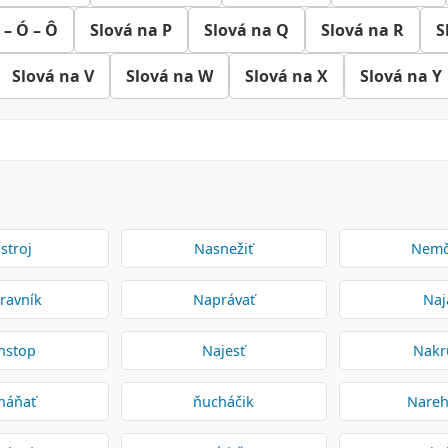
 – Ó – Ô
Slová na P
Slová na Q
Slová na R
S
Slová na V
Slová na W
Slová na X
Slová na Y
stroj
Nasnežiť
Nemč
ravník
Naprávať
Naj
nstop
Najesť
Nakr
háňať
ňucháčik
Nareh