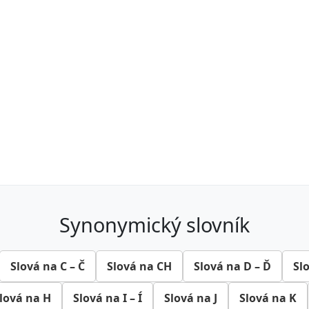
synonymický slovník
Slová na C – Č
Slová na CH
Slová na D – Ď
Sl
lová na H
Slová na I – Í
Slová na J
Slová na K