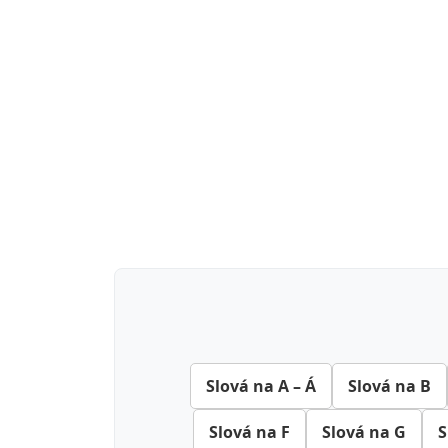
Slová na A – Á
Slová na B
Slová na F
Slová na G
S