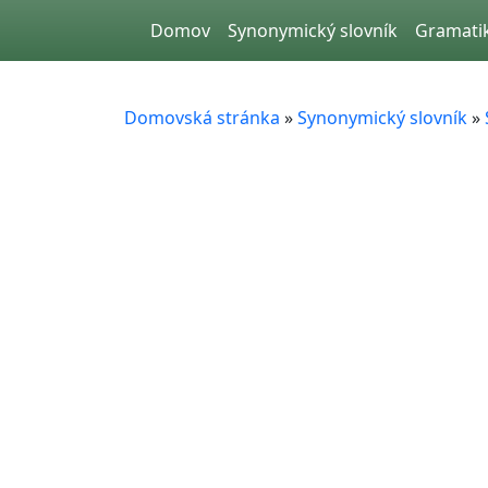
Skip to main content
Domov
Synonymický slovník
Gramati
Domovská stránka
»
Synonymický slovník
»