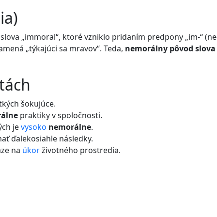
ia)
lova „immoral“, ktoré vzniklo pridaním predpony „im-“ (ne-
namená „týkajúci sa mravov“. Teda,
nemorálny pôvod slova
etách
tkých šokujúce.
álne
praktiky v spoločnosti.
ých je
vysoko
nemorálne
.
ť ďalekosiahle následky.
aze na
úkor
životného prostredia.