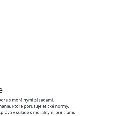
e
zpore s morálnymi zásadami.
anie, ktoré porušuje etické normy.
práva v súlade s morálnymi princípmi.