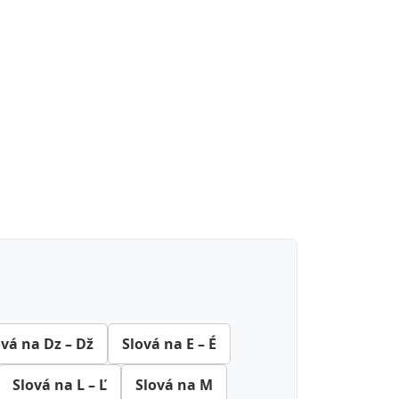
ová na Dz – Dž
Slová na E – É
Slová na L – Ľ
Slová na M