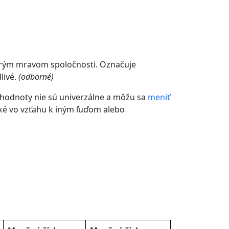
rým mravom spoločnosti. Označuje
livé.
(odborné)
hodnoty nie sú univerzálne a môžu sa
meniť
cké vo vzťahu k iným ľuďom alebo