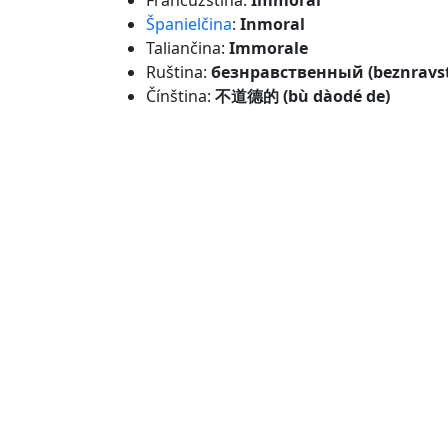
Francúzština:
Immoral
Španielčina
:
Inmoral
Taliančina:
Immorale
Ruština:
безнравственный (beznravst
Čínština:
不道德的 (bù dàodé de)