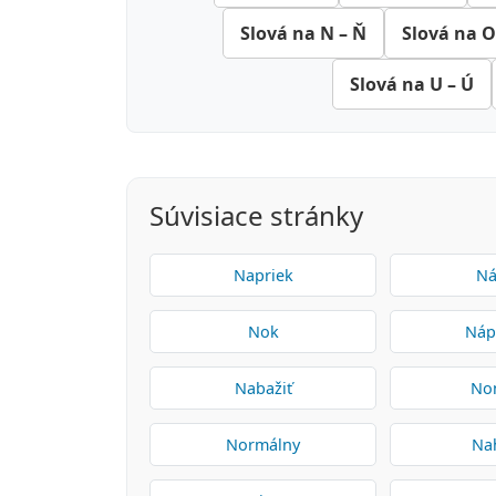
Slová na N – Ň
Slová na O
Slová na U – Ú
Súvisiace stránky
Napriek
Ná
Nok
Náp
Nabažiť
No
Normálny
Na