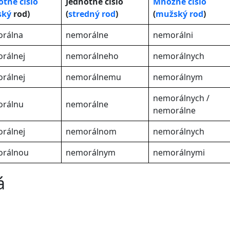
otné číslo
Jednotné číslo
Množné číslo
ský
rod)
(
stredný rod
)
(
mužský rod
)
rálna
nemorálne
nemorálni
rálnej
nemorálneho
nemorálnych
rálnej
nemorálnemu
nemorálnym
nemorálnych /
rálnu
nemorálne
nemorálne
rálnej
nemorálnom
nemorálnych
rálnou
nemorálnym
nemorálnymi
á