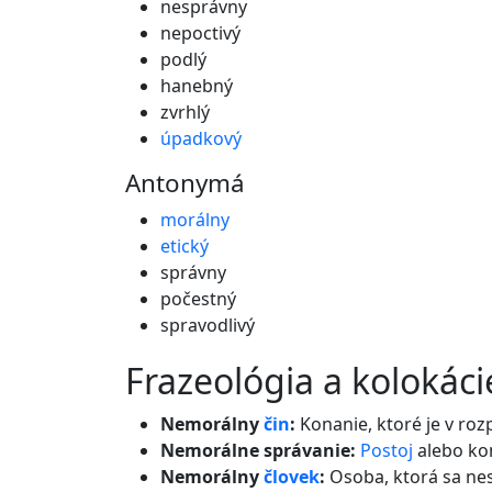
nesprávny
nepoctivý
podlý
hanebný
zvrhlý
úpadkový
Antonymá
morálny
etický
správny
počestný
spravodlivý
frazeológia a kolokáci
Nemorálny
čin
:
Konanie, ktoré je v ro
Nemorálne správanie:
Postoj
alebo kon
Nemorálny
človek
:
Osoba, ktorá sa nes