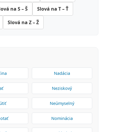
lová na S – Š
Slová na T – Ť
Slová na Z – Ž
ina
Nadácia
ať
Neziskový
útiť
Neúmyselný
otať
Nominácia