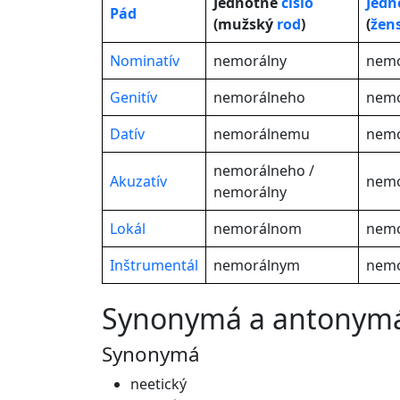
Jednotné
číslo
Jedn
Pád
(mužský
rod
)
(
žen
Nominatív
nemorálny
nemo
Genitív
nemorálneho
nemo
Datív
nemorálnemu
nemo
nemorálneho /
Akuzatív
nemo
nemorálny
Lokál
nemorálnom
nemo
Inštrumentál
nemorálnym
nemo
synonymá a antonym
Synonymá
neetický