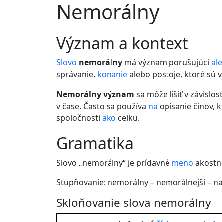
Nemorálny
význam a kontext
Slovo
nemorálny
má význam porušujúci
al
správanie,
konanie
alebo postoje, ktoré sú 
Nemorálny význam
sa môže líšiť v závislos
v čase. Často sa používa
na
opísanie činov, 
spoločnosti
ako
celku.
gramatika
Slovo „nemorálny“ je prídavné
meno
akostné
Stupňovanie: nemorálny – nemorálnejší – n
Skloňovanie slova nemorálny