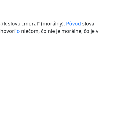
) k slovu „moral“ (morálny).
Pôvod
slova
hovorí
o
niečom, čo nie je morálne, čo je v