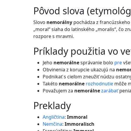
pôvod slova (etymológ
Slovo
nemorálny
pochádza z francúzskeho s
„moral“ siaha do latinského „moralis“, čo z
rozpore s mravmi.
príklady použitia vo v
Jeho
nemorálne
správanie bolo
pre
vše
Obvinenia z korupcie ukazujú na
nemor
Podnikať s cieľom zneužiť núdzu ostatn
Takéto
nemorálne
rozhodnutie
môže ma
Považujem za
nemorálne
zarábať
peni
preklady
Angličtina
:
Immoral
Nemčina
:
Immoralisch