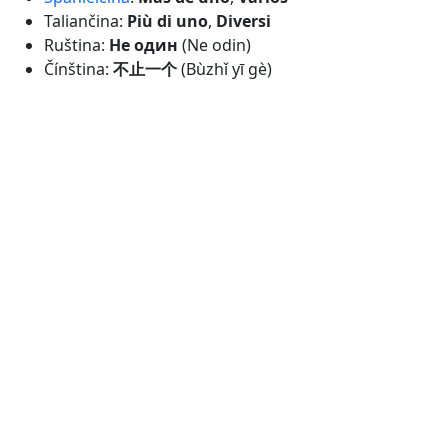
Taliančina:
Più di uno
,
Diversi
Ruština:
Не один
(Ne odin)
Čínština:
不止一个
(Bùzhǐ yī gè)