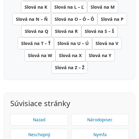
Slová na K
Slová na L – Ľ
Slová na M
Slová na N – Ň
Slová na O – Ó – Ô
Slová na P
Slová na Q
Slová na R
Slová na S – Š
Slová na T – Ť
Slová na U – Ú
Slová na V
Slová na W
Slová na X
Slová na Y
Slová na Z – Ž
Súvisiace stránky
Nazad
Národopisec
Neschopný
Nymfa