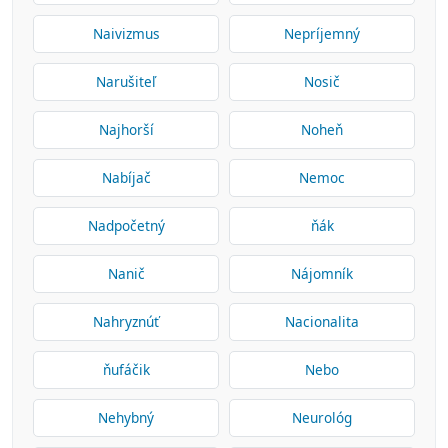
Naivizmus
Nepríjemný
Narušiteľ
Nosič
Najhorší
Noheň
Nabíjač
Nemoc
Nadpočetný
ňák
Nanič
Nájomník
Nahryznúť
Nacionalita
ňufáčik
Nebo
Nehybný
Neurológ