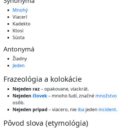
Synonymá
Mnohý
Viacerí
Kadekto
Ktosi
Sústa
Antonymá
Žiadny
Jeden
frazeológia a kolokácie
Nejeden raz
– opakovane, viackrát.
Nejeden
človek
– mnoho ľudí, značné
množstvo
osôb.
Nejeden prípad
– viacero, nie
iba
jeden
incident
.
pôvod slova (etymológia)