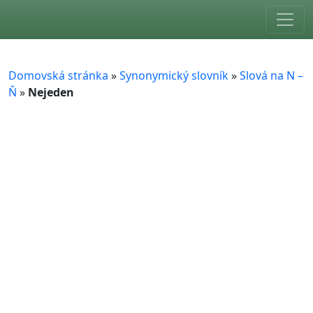
Skip to main content
Domovská stránka
»
Synonymický slovník
»
Slová na N –
Ň
»
Nejeden