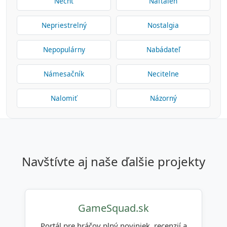
Necht
Naftalén
Nepriestrelný
Nostalgia
Nepopulárny
Nabádateľ
Námesačník
Necitelne
Nalomiť
Názorný
navštívte aj naše ďalšie projekty
GameSquad.sk
Portál pre hráčov plný noviniek, recenzií a