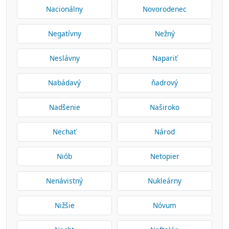
Nacionálny
Novorodenec
Negatívny
Nežný
Neslávny
Napariť
Nabádavý
ňadrový
Nadšenie
Naširoko
Nechať
Národ
Niób
Netopier
Nenávistný
Nukleárny
Nižšie
Nóvum