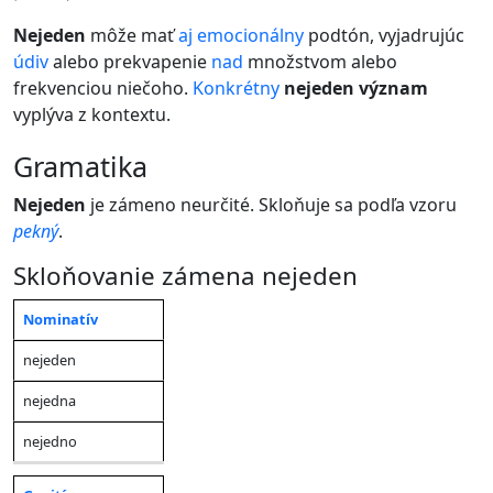
Nejeden
môže mať
aj
emocionálny
podtón, vyjadrujúc
údiv
alebo prekvapenie
nad
množstvom alebo
frekvenciou niečoho.
Konkrétny
nejeden význam
vyplýva z kontextu.
gramatika
Nejeden
je zámeno neurčité. Skloňuje sa podľa vzoru
pekný
.
Skloňovanie zámena nejeden
Nominatív
Jednotné
Jednotné
Jednotné
číslo
číslo
číslo
Pád
nejeden
(mužský
(
ženský
(
stredný
rod
)
rod)
rod
)
nejedna
nejedno