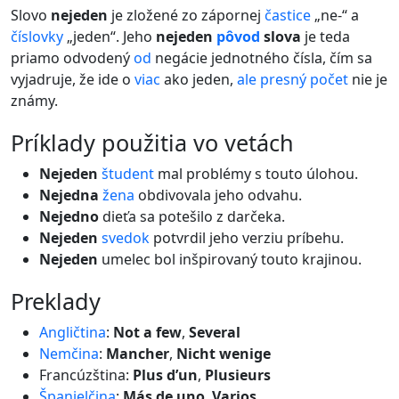
Slovo
nejeden
je zložené zo zápornej
častice
„ne-“ a
číslovky
„jeden“. Jeho
nejeden
pôvod
slova
je teda
priamo odvodený
od
negácie jednotného čísla, čím sa
vyjadruje, že ide o
viac
ako jeden,
ale
presný
počet
nie je
známy.
príklady použitia vo vetách
Nejeden
študent
mal problémy s touto úlohou.
Nejedna
žena
obdivovala jeho odvahu.
Nejedno
dieťa sa potešilo z darčeka.
Nejeden
svedok
potvrdil jeho verziu príbehu.
Nejeden
umelec bol inšpirovaný touto krajinou.
preklady
Angličtina
:
Not a few
,
Several
Nemčina
:
Mancher
,
Nicht wenige
Francúzština:
Plus d’un
,
Plusieurs
Španielčina
:
Más de uno
,
Varios