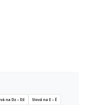
ová na Dz – Dž
Slová na E – É