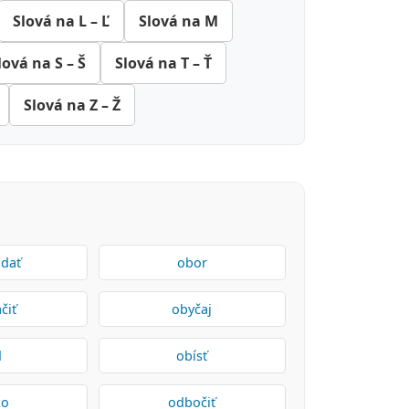
Slová na L – Ľ
Slová na M
lová na S – Š
Slová na T – Ť
Slová na Z – Ž
adať
obor
čiť
obyčaj
d
obísť
ko
odbočiť