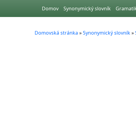
Skip to main content
Domov
Synonymický slovník
Gramati
Domovská stránka
»
Synonymický slovník
»