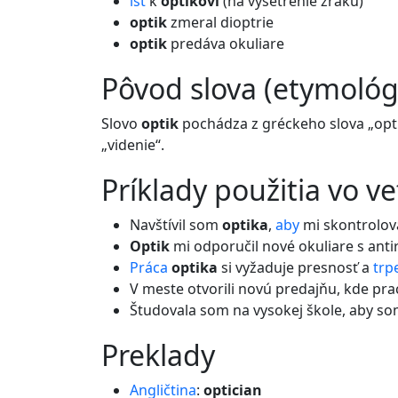
ísť
k
optikovi
(na vyšetrenie zraku)
optik
zmeral dioptrie
optik
predáva okuliare
pôvod slova (etymológ
Slovo
optik
pochádza z gréckeho slova „opt
„videnie“.
príklady použitia vo v
Navštívil som
optika
,
aby
mi skontrolov
Optik
mi odporučil nové okuliare s anti
Práca
optika
si vyžaduje presnosť a
trp
V meste otvorili novú predajňu, kde pr
Študovala som na vysokej škole, aby s
preklady
Angličtina
:
optician