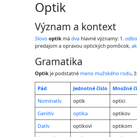
Optik
význam a kontext
Slovo
optik
má
dva
hlavné významy: 1.
odbo
predajom a opravou optických pomôcok,
a
gramatika
Optik
je podstatné
meno
mužského rodu
, 
Pád
Jednotné
číslo
Množné čí
Nominatív
optik
optici
Genitív
optika
optikov
Datív
optikovi
optikom