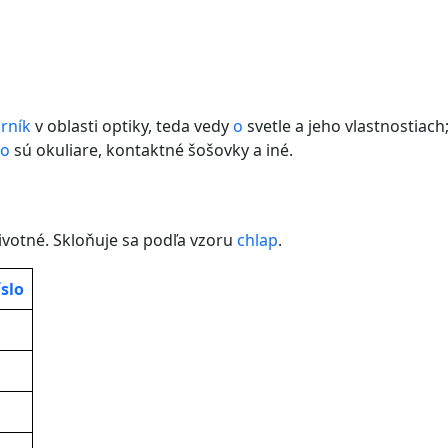
rník
v oblasti optiky, teda vedy
o
svetle a jeho vlastnostiach
ko
sú okuliare, kontaktné šošovky a iné.
životné. Skloňuje sa podľa vzoru
chlap
.
slo