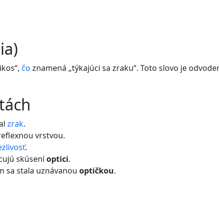
ia)
ikos“,
čo
znamená „týkajúci sa zraku“. Toto slovo je odvod
etách
al
zrak
.
reflexnou vrstvou.
ezlivosť
.
acujú skúsení
optici
.
om sa stala uznávanou
optičkou
.