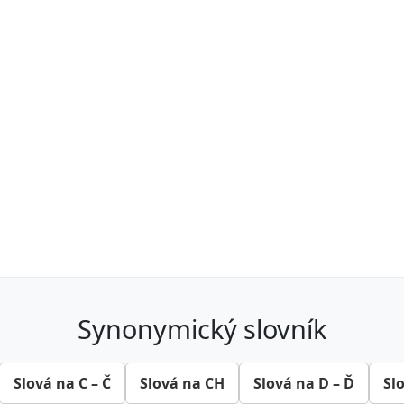
synonymický slovník
Slová na C – Č
Slová na CH
Slová na D – Ď
Sl