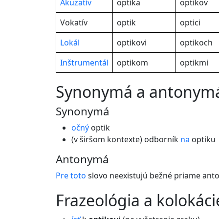
Akuzatív
optika
optikov
Vokatív
optik
optici
Lokál
optikovi
optikoch
Inštrumentál
optikom
optikmi
synonymá a antonym
Synonymá
očný
optik
(v širšom kontexte) odborník
na
optiku
Antonymá
Pre
toto
slovo neexistujú bežné priame ant
frazeológia a kolokáci