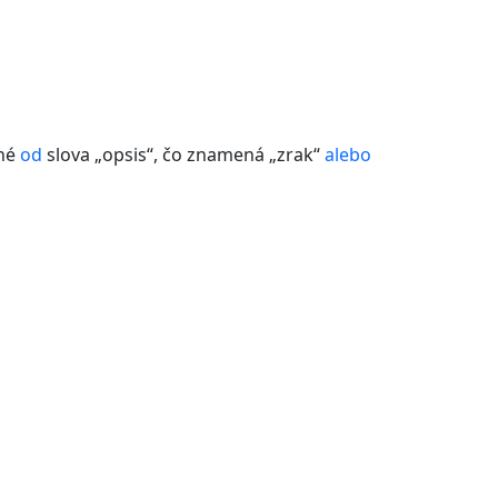
ené
od
slova „opsis“, čo znamená „zrak“
alebo