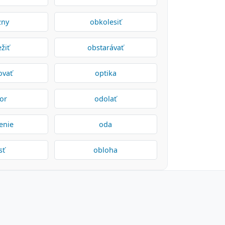
zny
obkolesiť
žiť
obstarávať
ovať
optika
or
odolať
enie
oda
sť
obloha