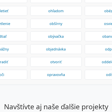
letieť
ohľadom
obé
tlenie
obšírny
osvie
dtiaľ
obývačka
oban
vážny
objednávka
odp
radiť
otvoriť
oddel
oči
opravovňa
odí
navštívte aj naše ďalšie projekty