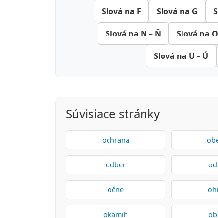
Slová na F
Slová na G
S
Slová na N – Ň
Slová na O
Slová na U – Ú
Súvisiace stránky
ochrana
obe
odber
od
očne
oh
okamih
ob