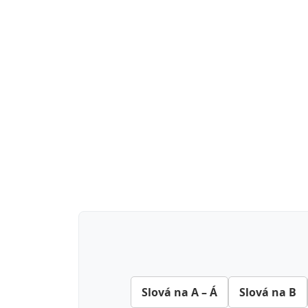
Slová na A – Á
Slová na B