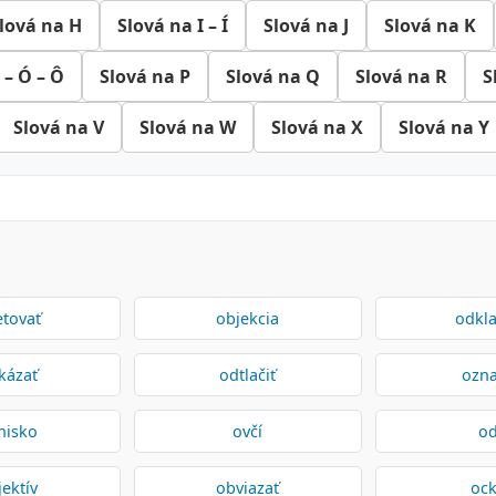
lová na H
Slová na I – Í
Slová na J
Slová na K
 – Ó – Ô
Slová na P
Slová na Q
Slová na R
S
Slová na V
Slová na W
Slová na X
Slová na Y
tovať
objekcia
odkl
kázať
odtlačiť
ozna
nisko
ovčí
o
jektív
obviazať
oc