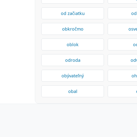
od začiatku
od
obkročmo
osve
oblok
o
odroda
od
obývateľný
oh
obal