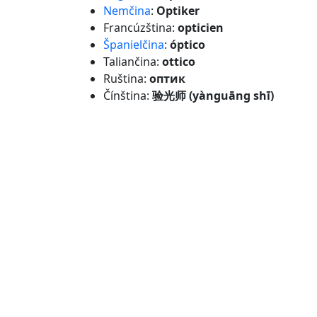
Nemčina
:
Optiker
Francúzština:
opticien
Španielčina
:
óptico
Taliančina:
ottico
Ruština:
оптик
Čínština:
验光师 (yànguāng shī)