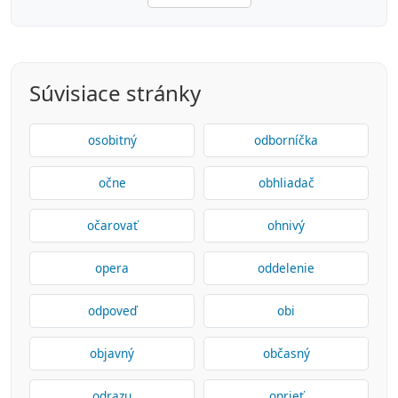
Súvisiace stránky
osobitný
odborníčka
očne
obhliadač
očarovať
ohnivý
opera
oddelenie
odpoveď
obi
objavný
občasný
odrazu
oprieť