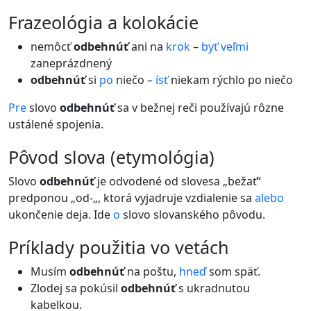
frazeológia a kolokácie
nemôcť
odbehnúť
ani na
krok
–
byť
veľmi
zaneprázdnený
odbehnúť
si
po
niečo –
ísť
niekam rýchlo po niečo
Pre
slovo
odbehnúť
sa v bežnej reči používajú rôzne
ustálené spojenia.
pôvod slova (etymológia)
Slovo
odbehnúť
je odvodené od slovesa „bežať“
predponou „od-„, ktorá vyjadruje vzdialenie sa
alebo
ukončenie deja. Ide
o
slovo slovanského pôvodu.
príklady použitia vo vetách
Musím
odbehnúť
na poštu,
hneď
som späť.
Zlodej sa pokúsil
odbehnúť
s ukradnutou
kabelkou.