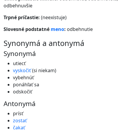
odbehnuvšie
Trpné príčastie:
(neexistuje)
Slovesné podstatné
meno
:
odbehnutie
synonymá a antonymá
Synonymá
utiecť
vyskočiť
(si niekam)
vybehnúť
ponáhľať sa
odskočiť
Antonymá
prísť
zostať
čakať