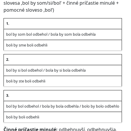
slovesa ‚bol by som/si/bol‘ + činné príčastie minulé +
pomocné sloveso ‚bol‘)
1.
Jednotné
Množné
Osoba
číslo
číslo
bol by som bol odbehol / bola by som bola odbehla
boli by sme boli odbehli
2.
bol by si bol odbehol / bola by si bola odbehla
boli by ste boli odbehli
3.
bol by bol odbehol / bola by bola odbehla / bolo by bolo odbehlo
boli by boli odbehli
Činné príčastie minulé:
odbehnuvší, odbehnuvšia,