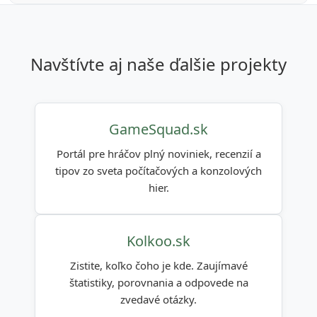
navštívte aj naše ďalšie projekty
GameSquad.sk
Portál pre hráčov plný noviniek, recenzií a
tipov zo sveta počítačových a konzolových
hier.
Kolkoo.sk
Zistite, koľko čoho je kde. Zaujímavé
štatistiky, porovnania a odpovede na
zvedavé otázky.