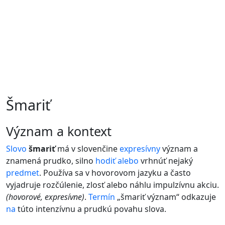
Šmariť
význam a kontext
Slovo
šmariť
má v slovenčine
expresívny
význam a
znamená prudko, silno
hodiť
alebo
vrhnúť nejaký
predmet
. Používa sa v hovorovom jazyku a často
vyjadruje rozčúlenie, zlosť alebo náhlu impulzívnu akciu.
(hovorové, expresívne)
.
Termín
„šmariť význam“ odkazuje
na
túto intenzívnu a prudkú povahu slova.