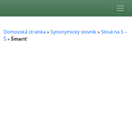
Skip to main content
Domovská stránka
»
Synonymický slovník
»
Slová na S –
Š
»
Šmariť