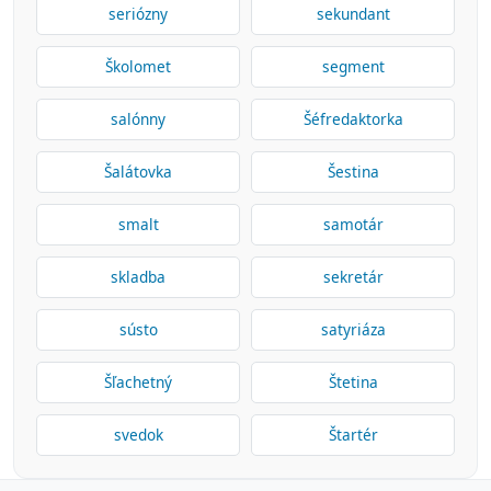
seriózny
sekundant
Školomet
segment
salónny
Šéfredaktorka
Šalátovka
Šestina
smalt
samotár
skladba
sekretár
sústo
satyriáza
Šľachetný
Štetina
svedok
Štartér