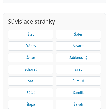
Súvisiace stránky
Štát
Šofér
Štábny
Škvariť
Švitor
Šablónovitý
schovať
svet
Šat
Šumivý
Šúľať
Šamlík
Šľapa
Šakalí