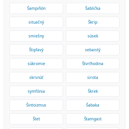
Šampiňón
Šablička
situačný
Škrip
smiešny
súsek
Štipľavý
sebaistý
súkromie
Štvrťhodina
skrsnúť
sirota
symfónia
Škrek
Šintoizmus
Šabaka
Štet
Štamgast