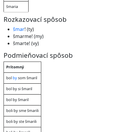
šmaria
Rozkazovací spôsob
šmar
! (ty)
šmarme! (my)
šmarte! (vy)
Podmieňovací spôsob
Čas
Prítomný
Ja
Ty
On/Ona/Ono
My
Vy
Oni/Ony
bol
by
som šmaril
bol by si šmaril
bol by šmaril
boli by sme šmarili
boli by ste šmarili