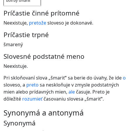
boli by šmarili
Príčastie činné prítomné
Neexistuje,
pretože
sloveso je dokonavé.
Príčastie trpné
šmarený
Slovesné podstatné meno
Neexistuje.
Pri skloňovaní slova „šmariť“ sa berie do úvahy, že ide
o
sloveso, a
preto
sa neskloňuje v zmysle podstatných
mien alebo prídavných mien,
ale
časuje. Preto je
dôležité
rozumieť
časovaniu slovesa „šmariť“.
synonymá a antonymá
Synonymá