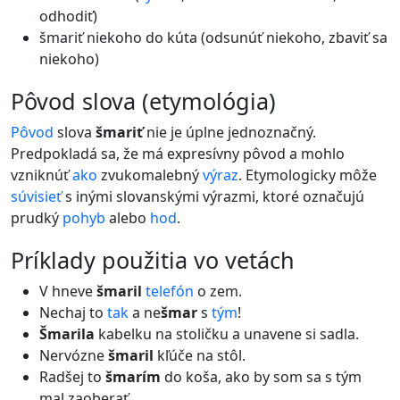
odhodiť)
šmariť niekoho do kúta (odsunúť niekoho, zbaviť sa
niekoho)
pôvod slova (etymológia)
Pôvod
slova
šmariť
nie je úplne jednoznačný.
Predpokladá sa, že má expresívny pôvod a mohlo
vzniknúť
ako
zvukomalebný
výraz
. Etymologicky môže
súvisieť
s inými slovanskými výrazmi, ktoré označujú
prudký
pohyb
alebo
hod
.
príklady použitia vo vetách
V hneve
šmaril
telefón
o zem.
Nechaj to
tak
a ne
šmar
s
tým
!
Šmarila
kabelku na stoličku a unavene si sadla.
Nervózne
šmaril
kľúče na stôl.
Radšej to
šmarím
do koša, ako by som sa s tým
mal zaoberať.