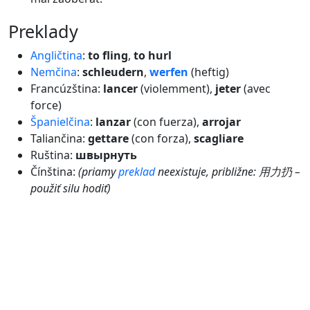
preklady
Angličtina
:
to fling
,
to hurl
Nemčina
:
schleudern
,
werfen
(heftig)
Francúzština:
lancer
(violemment),
jeter
(avec
force)
Španielčina
:
lanzar
(con fuerza),
arrojar
Taliančina:
gettare
(con forza),
scagliare
Ruština:
швырнуть
Čínština:
(priamy
preklad
neexistuje, približne: 用力扔 –
použiť silu hodiť)