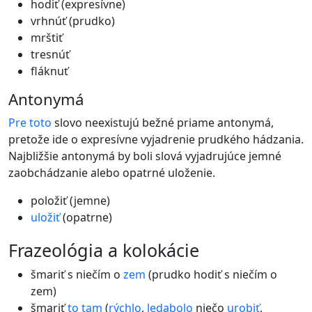
hodiť (expresívne)
vrhnúť (prudko)
mrštiť
tresnúť
fláknuť
Antonymá
Pre
toto
slovo neexistujú bežné priame antonymá,
pretože ide o expresívne vyjadrenie prudkého hádzania.
Najbližšie antonymá by boli slová vyjadrujúce jemné
zaobchádzanie alebo opatrné uloženie.
položiť (jemne)
uložiť
(opatrne)
frazeológia a kolokácie
šmariť s niečím o
zem
(prudko hodiť s niečím o
zem)
šmariť
to
tam
(
rýchlo
,
ledabolo
niečo
urobiť
,