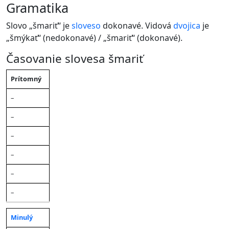
gramatika
Slovo „šmariť“ je
sloveso
dokonavé. Vidová
dvojica
je
„šmýkať“ (nedokonavé) / „šmariť“ (dokonavé).
Časovanie slovesa šmariť
Čas
Prítomný
Ja
Ty
On/Ona/Ono
My
Vy
Oni/Ony
–
–
–
–
–
–
Minulý