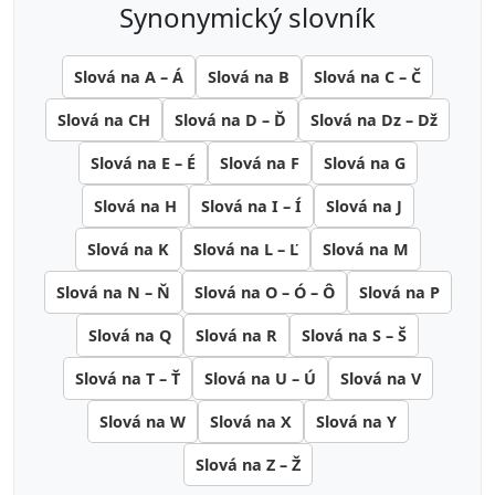
synonymický slovník
Slová na A – Á
Slová na B
Slová na C – Č
Slová na CH
Slová na D – Ď
Slová na Dz – Dž
Slová na E – É
Slová na F
Slová na G
Slová na H
Slová na I – Í
Slová na J
Slová na K
Slová na L – Ľ
Slová na M
Slová na N – Ň
Slová na O – Ó – Ô
Slová na P
Slová na Q
Slová na R
Slová na S – Š
Slová na T – Ť
Slová na U – Ú
Slová na V
Slová na W
Slová na X
Slová na Y
Slová na Z – Ž