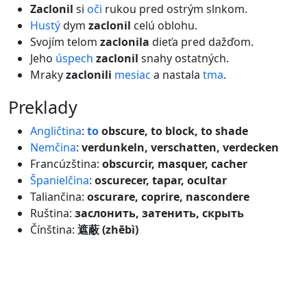
Zaclonil
si
oči
rukou pred ostrým slnkom.
Hustý
dym
zaclonil
celú oblohu.
Svojím telom
zaclonila
dieťa pred dažďom.
Jeho
úspech
zaclonil
snahy ostatných.
Mraky
zaclonili
mesiac
a nastala
tma
.
preklady
Angličtina
:
to
obscure, to block, to shade
Nemčina
:
verdunkeln, verschatten, verdecken
Francúzština:
obscurcir, masquer, cacher
Španielčina
:
oscurecer, tapar, ocultar
Taliančina:
oscurare, coprire, nascondere
Ruština:
заслонить, затенить, скрыть
Čínština:
遮蔽 (zhēbì)