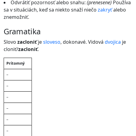
Odvrátiť pozornosť alebo snahu:
(prenesene)
Používa
sa v situáciách, keď sa niekto snaží niečo
zakryť
alebo
znemožniť.
gramatika
Slovo
zacloniť
je
sloveso
, dokonavé. Vidová
dvojica
je
cloniť/
zacloniť
.
Čas
Prítomný
Ja
Ty
On/Ona/Ono
My
Vy
Oni/Ony
–
–
–
–
–
–