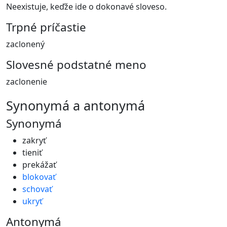
Neexistuje, keďže ide o dokonavé sloveso.
Trpné príčastie
zaclonený
Slovesné podstatné meno
zaclonenie
synonymá a antonymá
Synonymá
zakryť
tieniť
prekážať
blokovať
schovať
ukryť
Antonymá