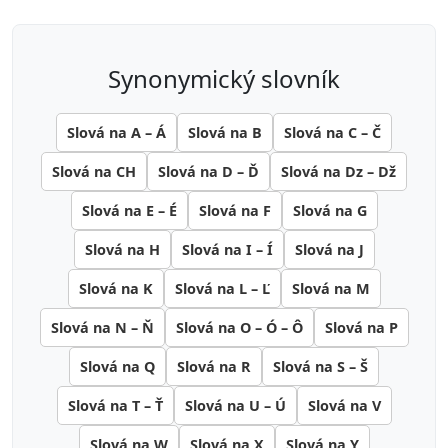
synonymický slovník
Slová na A – Á
Slová na B
Slová na C – Č
Slová na CH
Slová na D – Ď
Slová na Dz – Dž
Slová na E – É
Slová na F
Slová na G
Slová na H
Slová na I – Í
Slová na J
Slová na K
Slová na L – Ľ
Slová na M
Slová na N – Ň
Slová na O – Ó – Ô
Slová na P
Slová na Q
Slová na R
Slová na S – Š
Slová na T – Ť
Slová na U – Ú
Slová na V
Slová na W
Slová na X
Slová na Y