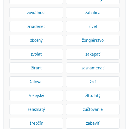
žoviálnosť
žahalica
zriadenec
živel
zbožný
žonglérstvo
zvolať
zakapať
žirant
zaznamenať
žalovať
žrď
žokejský
žltozlatý
železnatý
zučtovanie
žrebčín
zabaviť