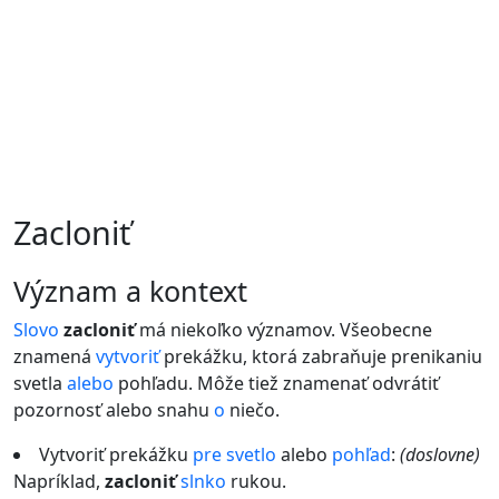
Zacloniť
význam a kontext
Slovo
zacloniť
má niekoľko významov. Všeobecne
znamená
vytvoriť
prekážku, ktorá zabraňuje prenikaniu
svetla
alebo
pohľadu. Môže tiež znamenať odvrátiť
pozornosť alebo snahu
o
niečo.
Vytvoriť prekážku
pre
svetlo
alebo
pohľad
:
(doslovne)
Napríklad,
zacloniť
slnko
rukou.