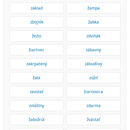
základ
žampa
zbojník
žabka
žezlo
zdvihák
žiarlivec
zábavný
zakrpatený
zábudlivý
žabí
zúžiť
zavolať
žiarnovica
zvláštny
zdarma
žabožrút
žvástať