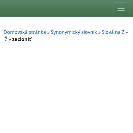
Skip to main content
Domovská stránka
»
Synonymický slovník
»
Slová na Z –
Ž
»
zacloniť