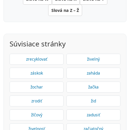
Slová na Z – Ž
Súvisiace stránky
zrecyklovať
živelný
záskok
zaháda
žochar
žačka
zrodiť
žid
žlčový
zadusiť
živelnosť
začiatočný