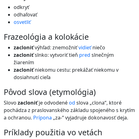
odkryť
odhaľovať
osvetliť
frazeológia a kolokácie
zacloniť
výhľad: znemožniť
vidieť
niečo
zacloniť
slnko: vytvoriť tieň
pred
slnečným
žiarením
zacloniť
niekomu cestu: prekážať niekomu v
dosiahnutí cieľa
pôvod slova (etymológia)
Slovo
zacloniť
je odvodené
od
slova „clona“, ktoré
pochádza z praslovanského základu spojeného s krytím
a ochranou.
Prípona
„za-“ vyjadruje dokonavosť deja.
príklady použitia vo vetách