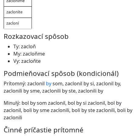
zacloníme
zacloníte
zacloní
Rozkazovací spôsob
Ty: zacloň
My: zacloňme
Vy: zacloňte
Podmieňovací spôsob (kondicionál)
Prítomný: zaclonil
by
som, zaclonil by si, zaclonil by,
zaclonili by sme, zaclonili by ste, zaclonili by
Minulý: bol by som zaclonil, bol by si zaclonil, bol by
zaclonil, boli by sme zaclonili, boli by ste zaclonili, boli by
zaclonili
Činné príčastie prítomné