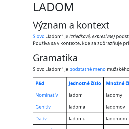
LADOM
význam a kontext
Slovo
„ladom“ je
(zriedkavé, expresívne)
podst
Používa sa v kontexte, kde sa zdôrazňuje 
gramatika
Slovo „ladom“ je
podstatné meno
mužského 
Pád
Jednotné
číslo
Množné čí
Nominatív
ladom
ladomy
Genitív
ladoma
ladomov
Datív
ladomu
ladomom