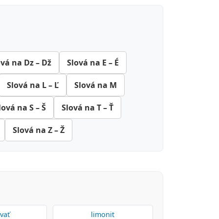
ová na Dz – Dž
Slová na E – É
Slová na L – Ľ
Slová na M
lová na S – Š
Slová na T – Ť
Slová na Z – Ž
vať
limonit