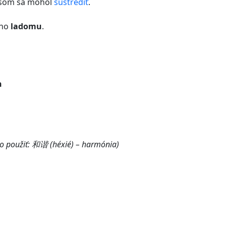
som sa mohol
sústrediť
.
jho
ladomu
.
n
o použiť: 和谐 (héxié) – harmónia)