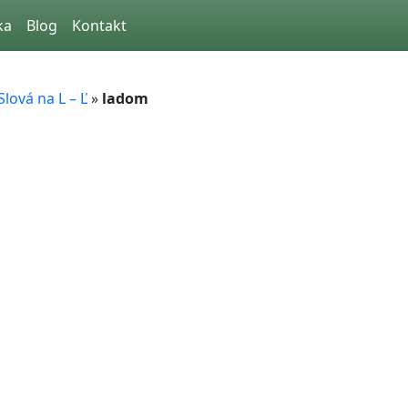
ka
Blog
Kontakt
Slová na L – Ľ
»
ladom