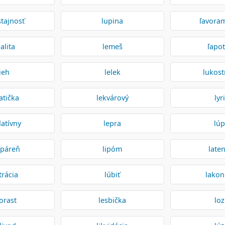
tajnosť
lupina
ľavora
jalita
lemeš
ľapo
lieh
lelek
lukost
atička
lekvárový
lyr
atívny
lepra
lúp
páreň
lipóm
laten
trácia
lúbiť
lakon
torast
lesbička
loz