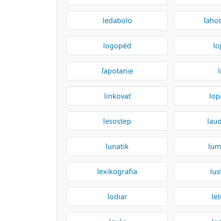
ledabolo
ľahos
logopéd
lo
ľapotanie
linkovať
lop
lesostep
laud
lunatik
lum
lexikografia
lus
lodiar
le