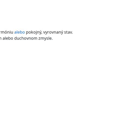
armóniu
alebo
pokojný, vyrovnaný stav.
om alebo duchovnom zmysle.