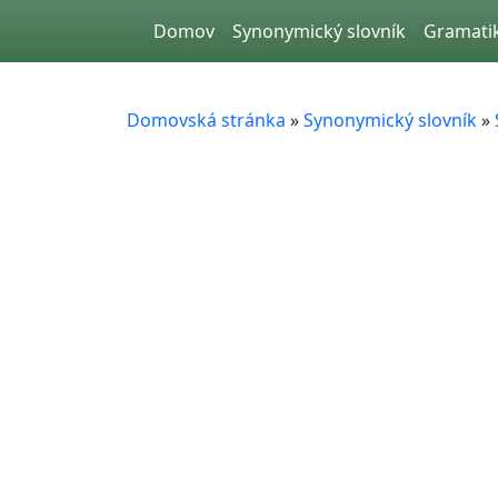
Skip to main content
Domov
Synonymický slovník
Gramati
Domovská stránka
»
Synonymický slovník
»