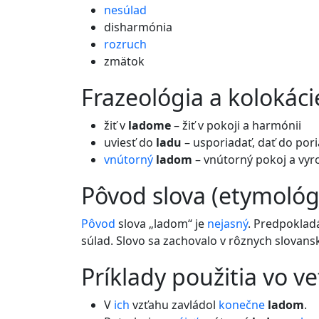
nesúlad
disharmónia
rozruch
zmätok
frazeológia a kolokáci
žiť v
ladome
– žiť v pokoji a harmónii
uviesť do
ladu
– usporiadať, dať do por
vnútorný
ladom
– vnútorný pokoj a vy
pôvod slova (etymológ
Pôvod
slova „ladom“ je
nejasný
. Predpoklad
súlad. Slovo sa zachovalo v rôznych slova
príklady použitia vo v
V
ich
vzťahu zavládol
konečne
ladom
.