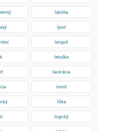
menný
labilita
tavý
lysol
relec
langoš
ik
letuška
iť
lacerácia
cia
lomiť
ický
líška
iť
logický