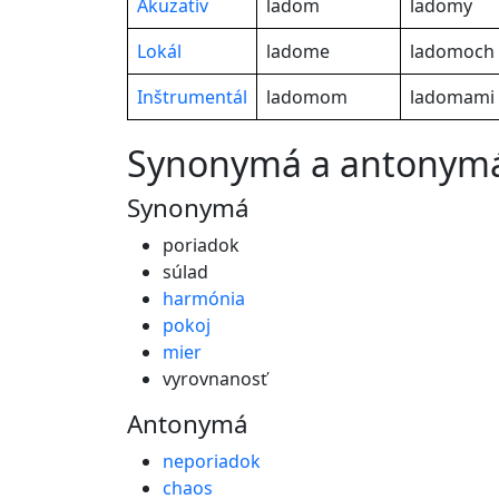
Akuzatív
ladom
ladomy
Lokál
ladome
ladomoch
Inštrumentál
ladomom
ladomami
synonymá a antonym
Synonymá
poriadok
súlad
harmónia
pokoj
mier
vyrovnanosť
Antonymá
neporiadok
chaos