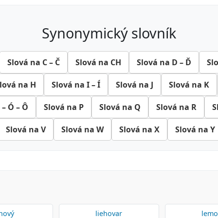
synonymický slovník
Slová na C – Č
Slová na CH
Slová na D – Ď
Sl
lová na H
Slová na I – Í
Slová na J
Slová na K
 – Ó – Ô
Slová na P
Slová na Q
Slová na R
S
Slová na V
Slová na W
Slová na X
Slová na Y
nový
liehovar
lemo