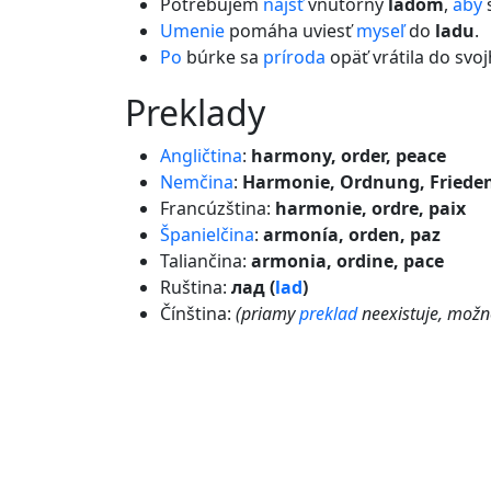
Potrebujem
nájsť
vnútorný
ladom
,
aby
Umenie
pomáha uviesť
myseľ
do
ladu
.
Po
búrke sa
príroda
opäť vrátila do svo
preklady
Angličtina
:
harmony, order, peace
Nemčina
:
Harmonie, Ordnung, Friede
Francúzština:
harmonie, ordre, paix
Španielčina
:
armonía, orden, paz
Taliančina:
armonia, ordine, pace
Ruština:
лад (
lad
)
Čínština:
(priamy
preklad
neexistuje, možn