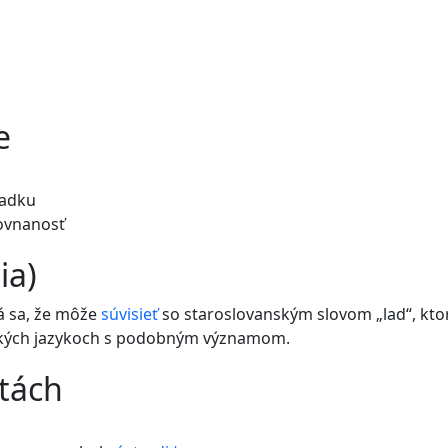
e
iadku
rovnanosť
ia)
á sa, že môže
súvisieť
so staroslovanským slovom „lad“, kto
nských jazykoch s podobným významom.
etách