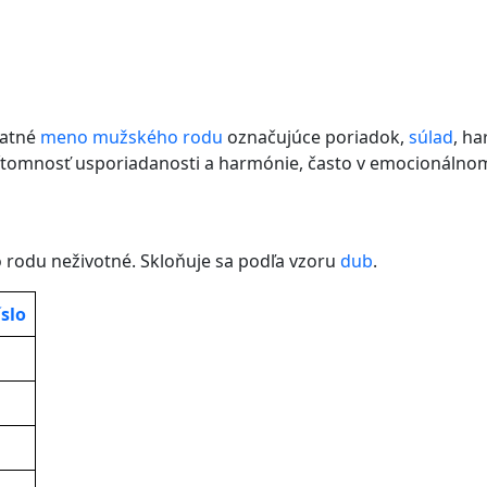
atné
meno
mužského rodu
označujúce poriadok,
súlad
, h
prítomnosť usporiadanosti a harmónie, často v emocionáln
rodu neživotné. Skloňuje sa podľa vzoru
dub
.
slo