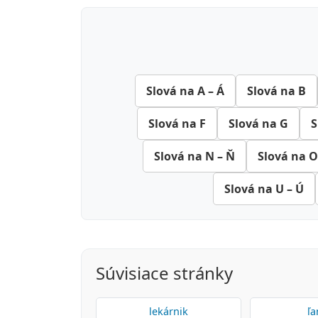
Slová na A – Á
Slová na B
Slová na F
Slová na G
S
Slová na N – Ň
Slová na O
Slová na U – Ú
Súvisiace stránky
lekárnik
ľa